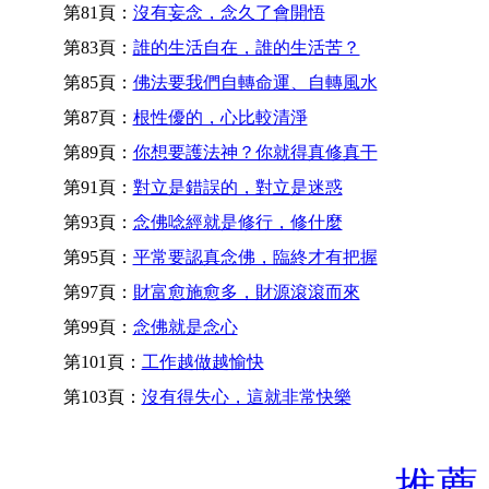
第81頁：
沒有妄念，念久了會開悟
第83頁：
誰的生活自在，誰的生活苦？
第85頁：
佛法要我們自轉命運、自轉風水
第87頁：
根性優的，心比較清淨
第89頁：
你想要護法神？你就得真修真干
第91頁：
對立是錯誤的，對立是迷惑
第93頁：
念佛唸經就是修行，修什麼
第95頁：
平常要認真念佛，臨終才有把握
第97頁：
財富愈施愈多，財源滾滾而來
第99頁：
念佛就是念心
第101頁：
工作越做越愉快
第103頁：
沒有得失心，這就非常快樂
推薦