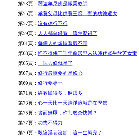
第53頁：
釋迦牟尼佛是職業教師
第55頁：
孝養父母比供養三賢十聖的功德還大
第57頁：
沒有德行不行
第59頁：
人人都向錢看，這怎麼得了
第61頁：
每個人的煩惱習氣不同
第63頁：
怪不得佛三千年前形容末法時代眾生飲苦食毒
第65頁：
一味去修就是了
第67頁：
修行最重要的是修心
第69頁：
修行要專一
第71頁：
經教懂得多，麻煩多
第73頁：
心一天比一天清淨這就是在學佛
第75頁：
貪而無厭，你怎麼會快樂？
第77頁：
功夫不得力
第79頁：
殺盜淫妄沒斷，這一生就完了