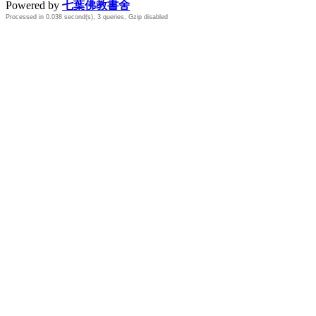
Powered by
七葉佛教書舍
Processed in 0.038 second(s), 3 queries, Gzip disabled