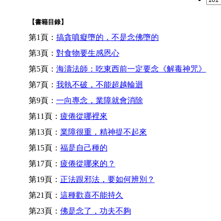
【書籍目錄】
第1頁：
搞貪嗔癡墮的，不是念佛墮的
第3頁：
對食物要生感恩心
第5頁：
海濤法師：吃東西前一定要念《解毒神咒》
第7頁：
我執不破，不能超越輪迴
第9頁：
一向專念，業障就會消除
第11頁：
疲倦從哪裡來
第13頁：
業障很重，精神提不起來
第15頁：
福是自己種的
第17頁：
疲倦從哪來的？
第19頁：
正法跟邪法，要如何辨別？
第21頁：
這種歡喜不能持久
第23頁：
佛是念了，功夫不夠