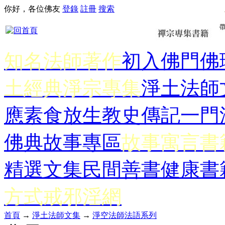
你好，各位佛友
登錄
註冊
搜索
知名法師著作
初入佛門
佛
土經典
淨宗專集
淨土法師
應
素食放生
教史傳記
一門
佛典故事專區
故事寓言書
精選文集
民間善書
健康書
方式
戒邪淫網
首頁
→
淨土法師文集
→
淨空法師法語系列