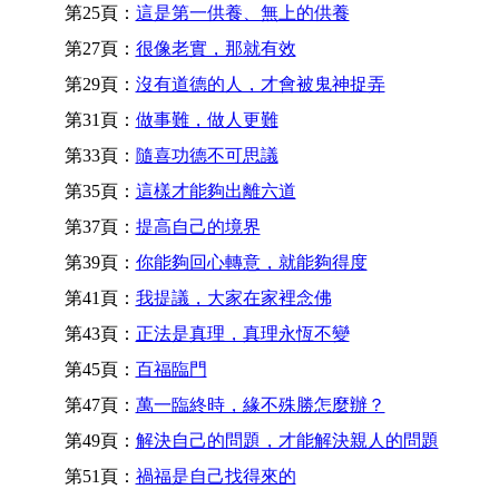
第25頁：
這是第一供養、無上的供養
第27頁：
很像老實，那就有效
第29頁：
沒有道德的人，才會被鬼神捉弄
第31頁：
做事難，做人更難
第33頁：
隨喜功德不可思議
第35頁：
這樣才能夠出離六道
第37頁：
提高自己的境界
第39頁：
你能夠回心轉意，就能夠得度
第41頁：
我提議，大家在家裡念佛
第43頁：
正法是真理，真理永恆不變
第45頁：
百福臨門
第47頁：
萬一臨終時，緣不殊勝怎麼辦？
第49頁：
解決自己的問題，才能解決親人的問題
第51頁：
禍福是自己找得來的