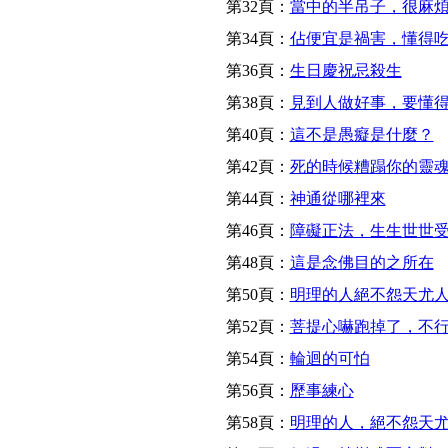
第32頁：
當中的半吊子，很麻
第34頁：
佔便宜是禍害，懂得
第36頁：
生日慶祝忌殺生
第38頁：
見到人做好事，要懂
第40頁：
這不是愚癡是什麼？
第42頁：
死的時候糟蹋你的靈
第44頁：
神通從哪裡來
第46頁：
障礙正法，生生世世
第48頁：
這是念佛目的之所在
第50頁：
明理的人絕不怨天尤
第52頁：
菩提心嚇跑掉了，不
第54頁：
輪迴的可怕
第56頁：
歷事練心
第58頁：
明理的人，絕不怨天