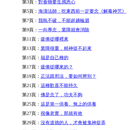
第3頁：
對食物要生感恩心
第5頁：
海濤法師：吃東西前一定要念《解毒神咒》
第7頁：
我執不破，不能超越輪迴
第9頁：
一向專念，業障就會消除
第11頁：
疲倦從哪裡來
第13頁：
業障很重，精神提不起來
第15頁：
福是自己種的
第17頁：
疲倦從哪來的？
第19頁：
正法跟邪法，要如何辨別？
第21頁：
這種歡喜不能持久
第23頁：
佛是念了，功夫不夠
第25頁：
這是第一供養、無上的供養
第27頁：
很像老實，那就有效
第29頁：
沒有道德的人，才會被鬼神捉弄