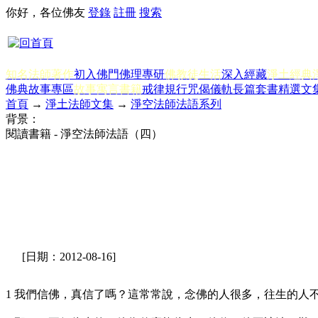
你好，各位佛友
登錄
註冊
搜索
知名法師著作
初入佛門
佛理專研
佛教徒生活
深入經藏
淨土經典
佛典故事專區
故事寓言書籍
戒律規行
咒偈儀軌
長篇套書
精選文
首頁
→
淨土法師文集
→
淨空法師法語系列
背景：
閱讀書籍 - 淨空法師法語（四）
[日期：2012-08-16]
1 我們信佛，真信了嗎？這常常說，念佛的人很多，往生的人