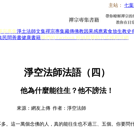
主站：
七葉
淨宗專集
淨土法師文集
禪宗專集
藏傳佛教
因果感應
素食放生
教史
集
民間善書
健康書籍
我們的 Facebook 粉絲群
贊助方式
戒邪淫網
淨空法師法語（四）
他為什麼能往生？他不謗法！
來源：網友上傳 作者：淨空法師
不多。這一萬個念佛的人，真的能往生也不過三、五個。你要問