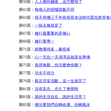
第59頁：
人人都向錢看，這怎麼得了
第61頁：
每個人的煩惱習氣不同
第63頁：
怪不得佛三千年前形容末法時代眾生飲苦食
第65頁：
一味去修就是了
第67頁：
修行最重要的是修心
第69頁：
修行要專一
第71頁：
經教懂得多，麻煩多
第73頁：
心一天比一天清淨這就是在學佛
第75頁：
貪而無厭，你怎麼會快樂？
第77頁：
功夫不得力
第79頁：
殺盜淫妄沒斷，這一生就完了
第81頁：
沒有妄念，念久了會開悟
第83頁：
誰的生活自在，誰的生活苦？
第85頁：
佛法要我們自轉命運、自轉風水