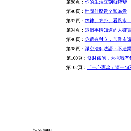
第88頁：
你的生活立刻就轉變
第90頁：
世間什麼貴？和為貴
第92頁：
求神、算卦、看風水
第94頁：
這個事情知道的人確
第96頁：
你還有對立，苦難永
第98頁：
淨空法師法語：不造
第100頁：
修財佈施，大概我有
第102頁：
「一心專念」這一句
評論聲明