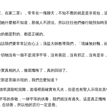
。
眾、在家二眾），常常在一塊聊天，不知不覺的就是是非長短，
，問她什麼都不知道，那個人不謗法。所以往往他們修行能預知時
做的都是對的、都是正確的。
一句話我們要常常記在心上；蕅益大師教導我們，「境緣無好醜，
、一切物沒有一個不是清淨平等，沒有善惡，沒有邪正，沒有是非
。
事實真相的人，徹底懺悔了，真的回頭了。
定那是菩薩示現的，我們怎麼知道？
古德常講龍蛇混雜，道場裡面確實有凡夫，但是也有聖人示現在
律平等的恭敬，一律平等的供養，我們就沒有過失。這是真正懺
，念頭善，所以他的言行一定是善。