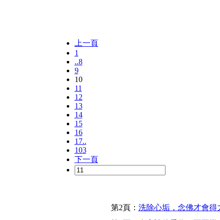
上一頁
1
..8
9
10
11
12
13
14
15
16
17..
103
下一頁
第2頁：
洗除心垢，念佛才會得