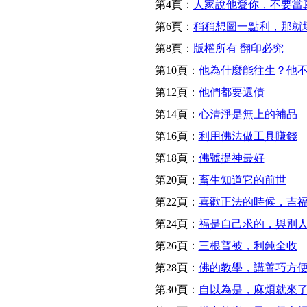
第4頁：
人家說他愛你，不要當
第6頁：
稍稍想圖一點利，那就
第8頁：
版權所有 翻印必究
第10頁：
他為什麼能往生？他
第12頁：
他們都要還債
第14頁：
心清淨是無上的補品
第16頁：
利用佛法做工具賺錢
第18頁：
佛號提神最好
第20頁：
畜生知道它的前世
第22頁：
喜歡正法的時候，吉
第24頁：
福是自己求的，與別
第26頁：
三根普被，利鈍全收
第28頁：
佛的教學，講善巧方
第30頁：
自以為是，麻煩就來