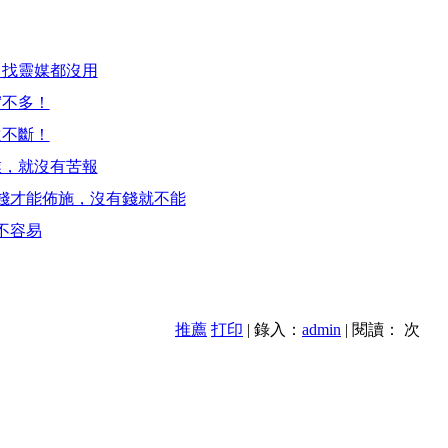
、找靈媒都沒用
實不多！
遠不斷！
業，就沒有苦報
錢才能佈施，沒有錢就不能
不容易
推薦
打印
| 錄入：
admin
| 閱讀：
次