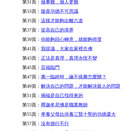
第31頁：
做事難，做人更難
第33頁：
隨喜功德不可思議
第35頁：
這樣才能夠出離六道
第37頁：
提高自己的境界
第39頁：
你能夠回心轉意，就能夠得度
第41頁：
我提議，大家在家裡念佛
第43頁：
正法是真理，真理永恆不變
第45頁：
百福臨門
第47頁：
萬一臨終時，緣不殊勝怎麼辦？
第49頁：
解決自己的問題，才能解決親人的問題
第51頁：
禍福是自己找得來的
第53頁：
釋迦牟尼佛是職業教師
第55頁：
孝養父母比供養三賢十聖的功德還大
第57頁：
沒有德行不行