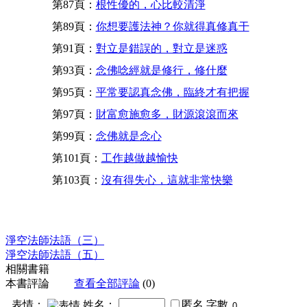
第87頁：
根性優的，心比較清淨
第89頁：
你想要護法神？你就得真修真干
第91頁：
對立是錯誤的，對立是迷惑
第93頁：
念佛唸經就是修行，修什麼
第95頁：
平常要認真念佛，臨終才有把握
第97頁：
財富愈施愈多，財源滾滾而來
第99頁：
念佛就是念心
第101頁：
工作越做越愉快
第103頁：
沒有得失心，這就非常快樂
淨空法師法語（三）
淨空法師法語（五）
相關書籍
本書評論
查看全部評論
(0)
表情：
姓名：
匿名
字數