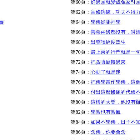
第60頁：
好過頭就變成冤家對
第62頁：
盲修瞎練，功夫不得
毒
第64頁：
學佛從哪裡學
第66頁：
善惡兩邊都沒有，叫
第68頁：
出聲讀經度眾生
第70頁：
最上乘的行門就是一
第72頁：
把貪嗔癡轉過來
第74頁：
心動了就是迷
第76頁：
把佛學當作學佛，這
第78頁：
付出這麼慘痛的代價
第80頁：
這樣的大樂，他沒有
第82頁：
學習也有習氣
第84頁：
如果不學佛，日子不
第86頁：
念佛，你要會念