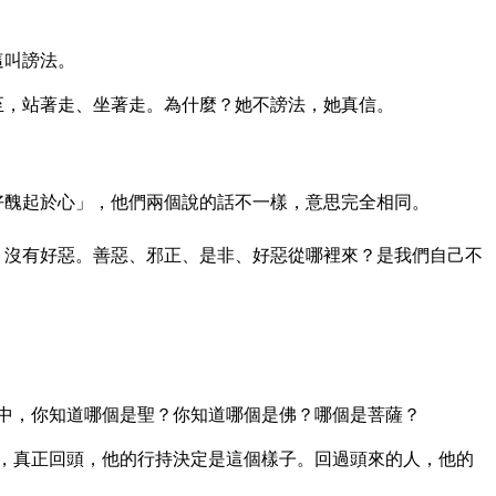
這叫謗法。
至，站著走、坐著走。為什麼？她不謗法，她真信。
好醜起於心」，他們兩個說的話不一樣，意思完全相同。
，沒有好惡。善惡、邪正、是非、好惡從哪裡來？是我們自己不
其中，你知道哪個是聖？你知道哪個是佛？哪個是菩薩？
悔，真正回頭，他的行持決定是這個樣子。回過頭來的人，他的