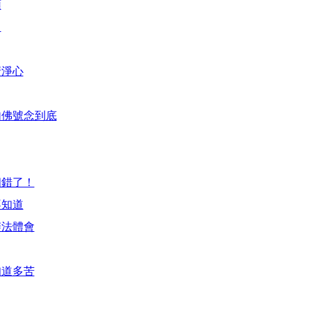
頭
力
清淨心
句佛號念到底
個錯了！
不知道
辦法體會
知道多苦