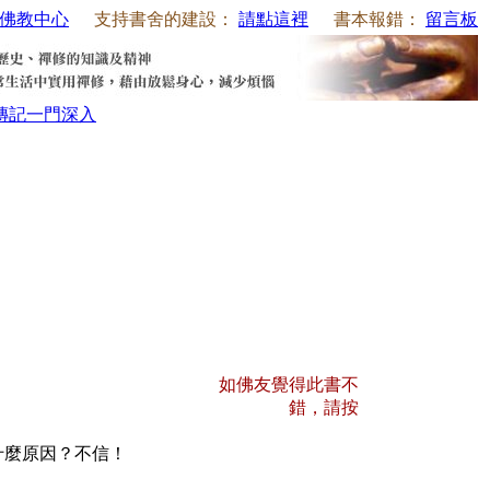
佛教中心
支持書舍的建設：
請點這裡
書本報錯：
留言板
傳記
一門深入
如佛友覺得此書不
錯，請按
什麼原因？不信！