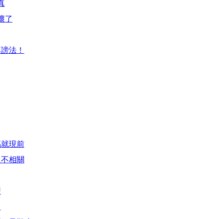
真
壞了
不謗法！
福就現前
人不相關
便
了