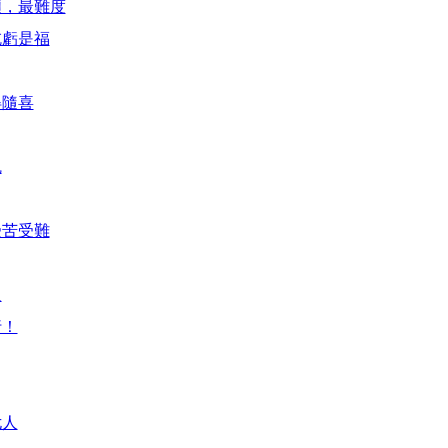
煩，最難度
吃虧是福
得隨喜
魂
受苦受難
人
行！
尤人