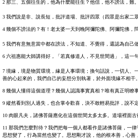
2 那三、五個往生的，他為什麼能往生？他信，他不謗法，難
3 我們說是非、說長短，批評道場、批評四眾（四眾是出家二
4 幾個不謗法的？有！老太婆一天到晚阿彌陀佛、阿彌陀佛
5 我們有意無意當中都在謗法，不知道、不覺得，還認為自己
6 六祖惠能大師講得好，「若真修道人，不見世間過」，這
7 境緣，境是物質環境，緣是人事環境；換句話說，一切人
善的心起來的，我們自己的妄想分別執著，於外面境緣不相干
8 幾個人懂得這個道理？幾個人認識事實真相？唯有真正明瞭
9 縱然看到別人過失，也合掌令歡喜，決不敢輕易批評，說不
10 肉眼凡夫，諸佛菩薩應化在這個世間太多太多。道場裡面
11 那我們怎麼對待？我們把每一個人都看作是諸佛菩薩，一
思想變了，行為當然也變了。思想剛才說，他的根本善，心善