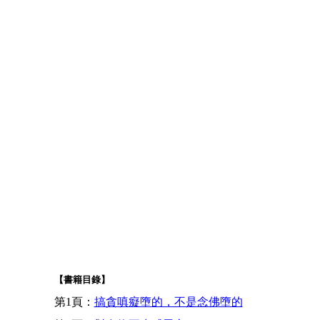
【書籍目錄】
第1頁：
搞貪嗔癡墮的，不是念佛墮的