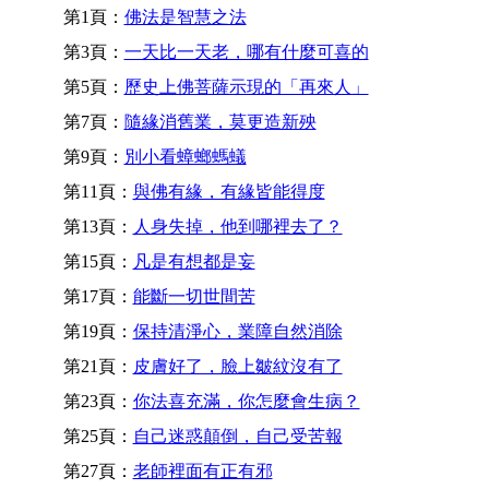
第1頁：
佛法是智慧之法
第3頁：
一天比一天老，哪有什麼可喜的
第5頁：
歷史上佛菩薩示現的「再來人」
第7頁：
隨緣消舊業，莫更造新殃
第9頁：
別小看蟑螂螞蟻
第11頁：
與佛有緣，有緣皆能得度
第13頁：
人身失掉，他到哪裡去了？
第15頁：
凡是有想都是妄
第17頁：
能斷一切世間苦
第19頁：
保持清淨心，業障自然消除
第21頁：
皮膚好了，臉上皺紋沒有了
第23頁：
你法喜充滿，你怎麼會生病？
第25頁：
自己迷惑顛倒，自己受苦報
第27頁：
老師裡面有正有邪