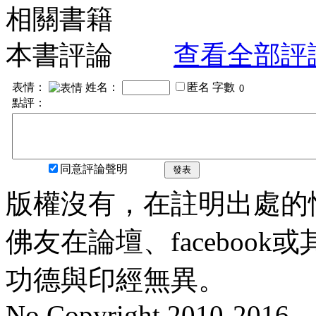
相關書籍
本書評論
查看全部評
表情：
姓名：
匿名
字數
點評：
同意評論聲明
發表
版權沒有，在註明出處的
佛友在論壇、faceboo
功德與印經無異。
No Copyright 2010-2016