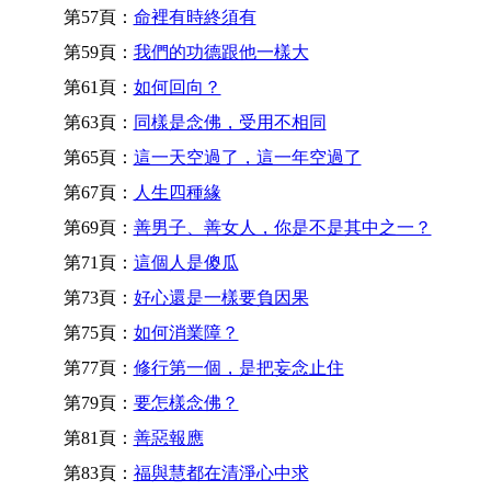
第57頁：
命裡有時終須有
第59頁：
我們的功德跟他一樣大
第61頁：
如何回向？
第63頁：
同樣是念佛，受用不相同
第65頁：
這一天空過了，這一年空過了
第67頁：
人生四種緣
第69頁：
善男子、善女人，你是不是其中之一？
第71頁：
這個人是傻瓜
第73頁：
好心還是一樣要負因果
第75頁：
如何消業障？
第77頁：
修行第一個，是把妄念止住
第79頁：
要怎樣念佛？
第81頁：
善惡報應
第83頁：
福與慧都在清淨心中求