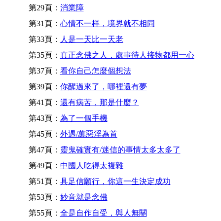
第29頁：
消業障
第31頁：
心情不一样，境界就不相同
第33頁：
人是一天比一天老
第35頁：
真正念佛之人，處事待人接物都用一心
第37頁：
看你自己怎麼個想法
第39頁：
你醒過來了，哪裡還有夢
第41頁：
還有病苦，那是什麼？
第43頁：
為了一個手機
第45頁：
外遇/萬惡淫為首
第47頁：
靈鬼確實有/迷信的事情太多太多了
第49頁：
中國人吃得太複雜
第51頁：
具足信願行，你這一生決定成功
第53頁：
妙音就是念佛
第55頁：
全是自作自受，與人無關