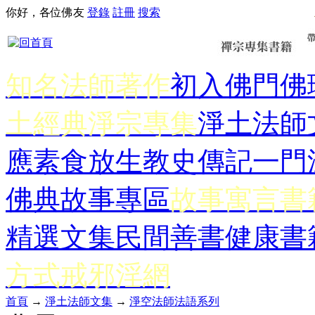
你好，各位佛友
登錄
註冊
搜索
知名法師著作
初入佛門
佛
土經典
淨宗專集
淨土法師
應
素食放生
教史傳記
一門
佛典故事專區
故事寓言書
精選文集
民間善書
健康書
方式
戒邪淫網
首頁
→
淨土法師文集
→
淨空法師法語系列