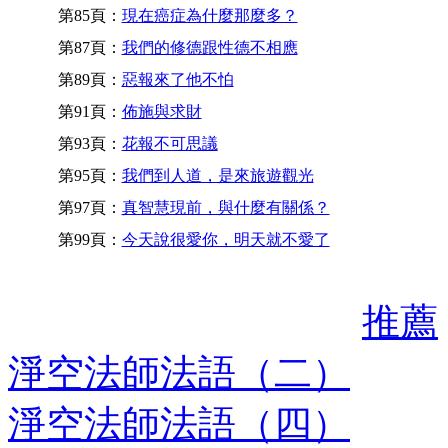
第85頁：
現在癌症為什麼那麼多？
第87頁：
我們的修德跟性德不相應
第89頁：
惡報來了他不怕
第91頁：
佈施與求財
第93頁：
花報不可思議
第95頁：
我們到人道，是來旅遊觀光
第97頁：
真智慧現前，與什麼有關係？
第99頁：
今天說很愛你，明天就不愛了
推薦
淨空法師法語（二）
淨空法師法語（四）