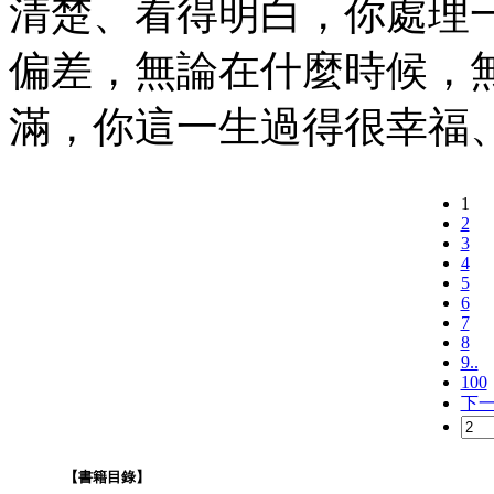
清楚、看得明白，你處理
偏差，無論在什麼時候，
滿，你這一生過得很幸福
1
2
3
4
5
6
7
8
9..
100
下
【書籍目錄】