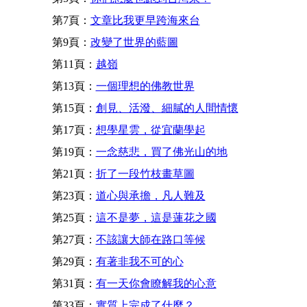
第7頁：
文章比我更早跨海來台
第9頁：
改變了世界的藍圖
第11頁：
越嶺
第13頁：
一個理想的佛教世界
第15頁：
創見、活潑、細膩的人間情懷
第17頁：
想學星雲，從宜蘭學起
第19頁：
一念慈悲，買了佛光山的地
第21頁：
折了一段竹枝畫草圖
第23頁：
道心與承擔，凡人難及
第25頁：
這不是夢，這是蓮花之國
第27頁：
不該讓大師在路口等候
第29頁：
有著非我不可的心
第31頁：
有一天你會瞭解我的心意
第33頁：
實質上完成了什麼？