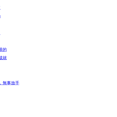
來
動
了
限的
成就
，無事放手