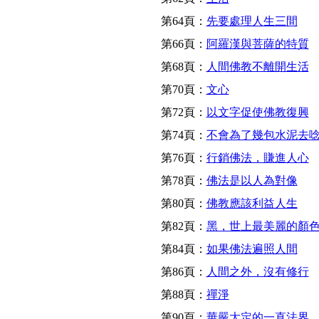
第64頁：
先要處理人生三間
第66頁：
阿羅漢與菩薩的特質
第68頁：
人間佛教不離開生活
第70頁：
文心
第72頁：
以文字促使佛教復興
第74頁：
不會為了幾包水泥去
第76頁：
行銷佛法，賺進人心
第78頁：
佛法是以人為對像
第80頁：
佛教應該利益人生
第82頁：
黑，世上最美麗的顏
第84頁：
如果佛法遍照人間
第86頁：
人間之外，沒有修行
第88頁：
禪淨
第90頁：
華嚴大定的一直法界