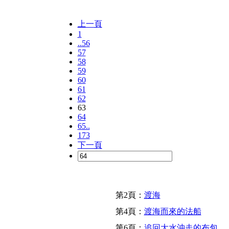
上一頁
1
..56
57
58
59
60
61
62
63
64
65..
173
下一頁
第2頁：
渡海
第4頁：
渡海而來的法船
第6頁：
追回大水沖走的布包