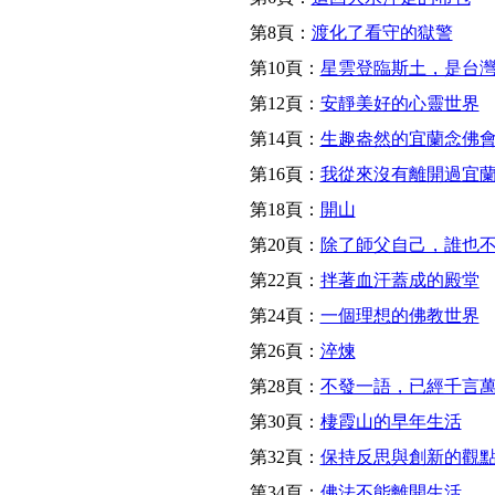
第8頁：
渡化了看守的獄警
第10頁：
星雲登臨斯土，是台
第12頁：
安靜美好的心靈世界
第14頁：
生趣盎然的宜蘭念佛
第16頁：
我從來沒有離開過宜
第18頁：
開山
第20頁：
除了師父自己，誰也
第22頁：
拌著血汗蓋成的殿堂
第24頁：
一個理想的佛教世界
第26頁：
淬煉
第28頁：
不發一語，已經千言
第30頁：
棲霞山的早年生活
第32頁：
保持反思與創新的觀
第34頁：
佛法不能離開生活