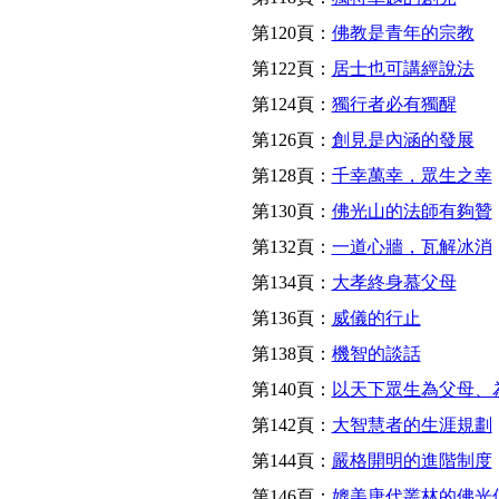
第120頁：
佛教是青年的宗教
第122頁：
居士也可講經說法
第124頁：
獨行者必有獨醒
第126頁：
創見是內涵的發展
第128頁：
千幸萬幸，眾生之幸
第130頁：
佛光山的法師有夠贊
第132頁：
一道心牆，瓦解冰消
第134頁：
大孝終身慕父母
第136頁：
威儀的行止
第138頁：
機智的談話
第140頁：
以天下眾生為父母、
第142頁：
大智慧者的生涯規劃
第144頁：
嚴格開明的進階制度
第146頁：
媲美唐代叢林的佛光