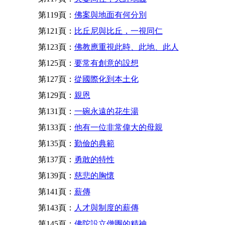
第119頁：
佛案與地面有何分別
第121頁：
比丘尼與比丘，一視同仁
第123頁：
佛教應重視此時、此地、此人
第125頁：
要常有創意的設想
第127頁：
從國際化到本土化
第129頁：
親恩
第131頁：
一碗永遠的花生湯
第133頁：
他有一位非常偉大的母親
第135頁：
勤儉的典範
第137頁：
勇敢的特性
第139頁：
慈悲的胸懷
第141頁：
薪傳
第143頁：
人才與制度的薪傳
第145頁：
佛陀設立僧團的精神