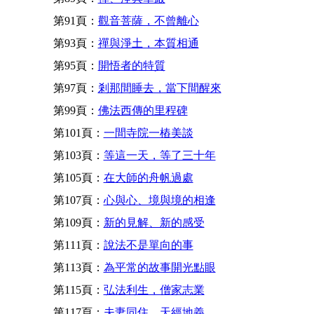
第91頁：
觀音菩薩，不曾離心
第93頁：
禪與淨土，本質相通
第95頁：
開悟者的特質
第97頁：
剎那間睡去，當下間醒來
第99頁：
佛法西傳的里程碑
第101頁：
一間寺院一樁美談
第103頁：
等這一天，等了三十年
第105頁：
在大師的舟帆過處
第107頁：
心與心、境與境的相逢
第109頁：
新的見解、新的感受
第111頁：
說法不是單向的事
第113頁：
為平常的故事開光點眼
第115頁：
弘法利生，僧家志業
第117頁：
夫妻同住，天經地義