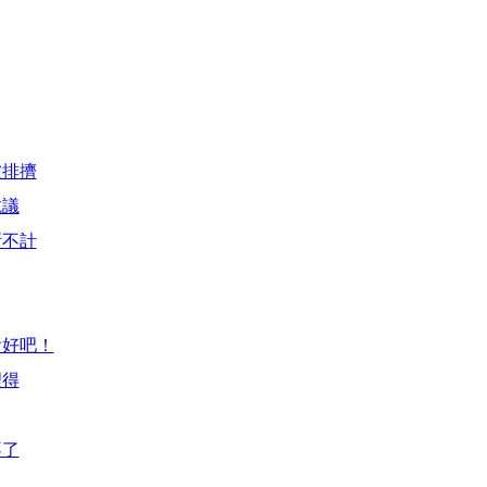
被排擠
抗議
所不計
會好吧！
理得
不了