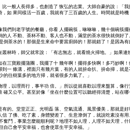
」比一般人長得多，也創造了 恢弘的志業。大師自豪的說：「我
時，如 果同樣活一百歲，我就有了三百歲的人生。時間就是時機
像我們到老字號的餐廳，你看 人擺碗筷，咻咻咻，幾十個碗筷擺
倒的人 不動、茶杯不動、客人也不動，滿堂的茶水很快就倒好了
就是倒茶水的！那個是生來命中要當廚師的！那就錯了！是因為有
在叢林時，師父就常說：「有志無志，就看燒火掃地。」如果連
如在三寶殿擺蒲團，我擺了十 幾年啊！擺得多快啊！多巧妙啊！
掃到一 條溝，裡面只有幾片葉，有的人就拚命扒、拚命掃，就是
葉少的往樹葉多的地方掃，就省很多力氣了。」
物理，以理而行，事半功 倍。」所以從就喜歡以理來盤算，像行
准 確又公平。甚至於像「坐在什麼位置可以聽經得清楚，站在哪
是有的。堂堂正正、光明磊 落、空氣流通、風景優美，那就是好
人信 了佛、吃了素，身體變差了、生意潦倒了，就說吃素沒有用
、不奮鬥，事業怎麼能順利呢？地理不如人理，人理不如天理，什
不但自己會平安幸福，也會使眾生平安幸福。」