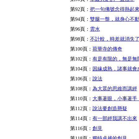
第92頁：
把一句佛號念得熱起
第94頁：
雙腿一盤，就身心不
第96頁：
雲水
第98頁：
不計較，時差就消失
第100頁：
荷華寺的傳奇
第102頁：
有是有限的，無是無
第104頁：
因緣成熟，諸事就會
第106頁：
說法
第108頁：
為大眾的思維而講經
第110頁：
大事著眼，小事著手
第112頁：
說法要創造懸疑
第114頁：
有一部經我講不出來
第116頁：
創見
第118頁：
獨特卓越的創見