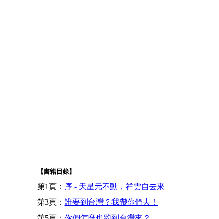
【書籍目錄】
第1頁：
序 - 天星元不動，祥雲自去來
第3頁：
誰要到台灣？我帶你們去！
第5頁：
你們怎麼也跑到台灣來？