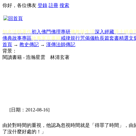
你好，各位佛友
登錄
註冊
搜索
知名法師著作
初入佛門
佛理專研
佛教徒生活
深入經藏
淨土經典
佛典故事專區
故事寓言書籍
戒律規行
咒偈儀軌
長篇套書
精選文
首頁
→
教史傳記
→
漢傳法師傳記
背景：
閱讀書籍 - 浩瀚星雲 林清玄著
[日期：2012-08-16]
由於對時間的重視，他認為忽視時間就是「得罪了時間」，由
了沒什麼好處的！」