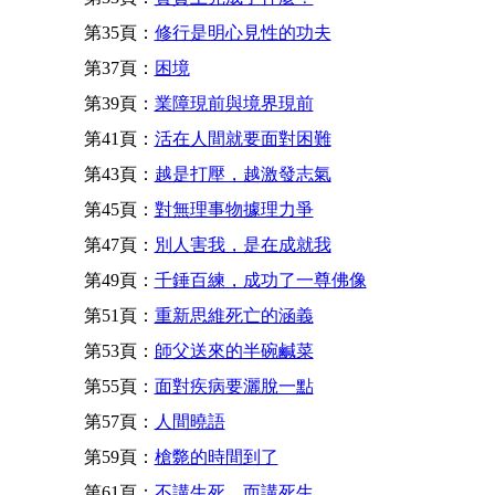
第35頁：
修行是明心見性的功夫
第37頁：
困境
第39頁：
業障現前與境界現前
第41頁：
活在人間就要面對困難
第43頁：
越是打壓，越激發志氣
第45頁：
對無理事物據理力爭
第47頁：
別人害我，是在成就我
第49頁：
千錘百練，成功了一尊佛像
第51頁：
重新思維死亡的涵義
第53頁：
師父送來的半碗鹹菜
第55頁：
面對疾病要灑脫一點
第57頁：
人間曉語
第59頁：
槍斃的時間到了
第61頁：
不講生死，而講死生