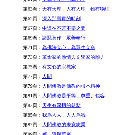
第63頁：
天有天理，人有人理，物有物理
第65頁：
深入那寶貴的時刻
第67頁：
中道在不苦不樂之間
第69頁：
諸惡莫作，眾善奉行
第71頁：
為佛法立心，為眾生立命
第73頁：
革命家的熱情與文學家的願力
第75頁：
有文心的宗教家
第77頁：
人間
第79頁：
人間佛教是佛教的根本精神
第81頁：
人間佛教是平等、尊重、包容
第83頁：
天生有深切的慈悲
第85頁：
我為人人，人人為我
第87頁：
人間佛教的未竟志業
第89頁：
禪、淨與華嚴