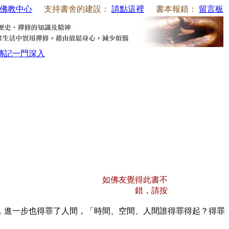
佛教中心
支持書舍的建設：
請點這裡
書本報錯：
留言板
傳記
一門深入
如佛友覺得此書不
錯，請按
，進一步也得罪了人間，「時間、空間、人間誰得罪得起？得罪