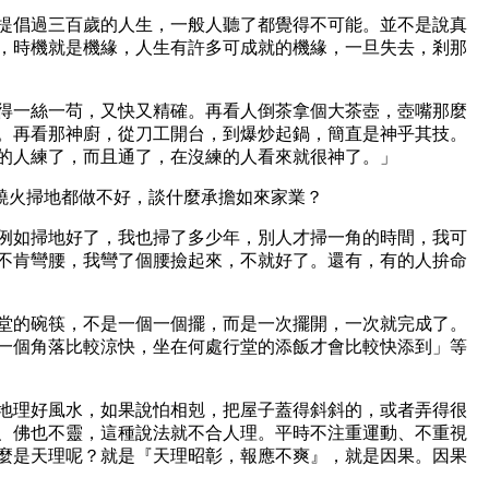
提倡過三百歲的人生，一般人聽了都覺得不可能。並不是說真
，時機就是機緣，人生有許多可成就的機緣，一旦失去，剎那
得一絲一苟，又快又精確。再看人倒茶拿個大茶壺，壺嘴那麼
。再看那神廚，從刀工開台，到爆炒起鍋，簡直是神乎其技。
的人練了，而且通了，在沒練的人看來就很神了。」
燒火掃地都做不好，談什麼承擔如來家業？
例如掃地好了，我也掃了多少年，別人才掃一角的時間，我可
不肯彎腰，我彎了個腰撿起來，不就好了。還有，有的人拚命
堂的碗筷，不是一個一個擺，而是一次擺開，一次就完成了。
一個角落比較涼快，坐在何處行堂的添飯才會比較快添到」等
地理好風水，如果說怕相剋，把屋子蓋得斜斜的，或者弄得很
、佛也不靈，這種說法就不合人理。平時不注重運動、不重視
麼是天理呢？就是『天理昭彰，報應不爽』，就是因果。因果