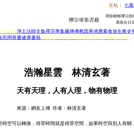
主站：
七葉
淨宗專集
淨土法師文集
禪宗專集
藏傳佛教
因果感應
素食放生
教史
集
民間善書
健康書籍
我們的 Facebook 粉絲群
贊助方式
戒邪淫網
浩瀚星雲 林清玄著
天有天理，人有人理，物有物理
來源：網友上傳 作者：林清玄著
於時空可以轉換，得罪時間就是得罪空間，如果時空與別人有關