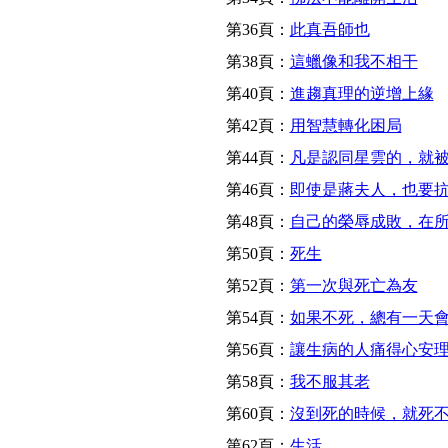
第36頁：
此真吾師也
第38頁：
這蠟像和我不相干
第40頁：
進趨真理的逆增上緣
第42頁：
用智慧轉化困局
第44頁：
凡是認同星雲的，就
第46頁：
即使是蔣夫人，也要
第48頁：
自己的榮辱成敗，在
第50頁：
死生
第52頁：
第一次與死亡為友
第54頁：
如果不死，總有一天
第56頁：
讓生病的人痛得心安
第58頁：
我不服其老
第60頁：
沒到死的時候，就死
第62頁：
生活