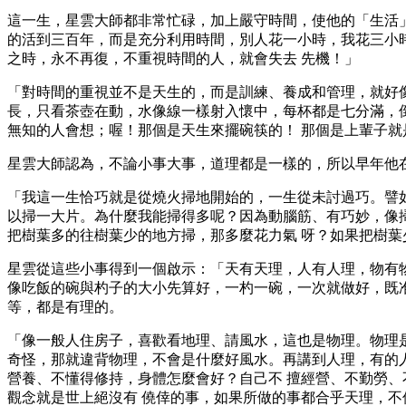
這一生，星雲大師都非常忙碌，加上嚴守時間，使他的「生活
的活到三百年，而是充分利用時間，別人花一小時，我花三小
之時，永不再復，不重視時間的人，就會失去 先機！」
「對時間的重視並不是天生的，而是訓練、養成和管理，就好
長，只看茶壺在動，水像線一樣射入懷中，每杯都是七分滿，
無知的人會想；喔！那個是天生來擺碗筷的！ 那個是上輩子
星雲大師認為，不論小事大事，道理都是一樣的，所以早年他
「我這一生恰巧就是從燒火掃地開始的，一生從未討過巧。譬
以掃一大片。為什麼我能掃得多呢？因為動腦筋、有巧妙，像
把樹葉多的往樹葉少的地方掃，那多麼花力氣 呀？如果把樹
星雲從這些小事得到一個啟示：「天有天理，人有人理，物有
像吃飯的碗與杓子的大小先算好，一杓一碗，一次就做好，既
等，都是有理的。
「像一般人住房子，喜歡看地理、請風水，這也是物理。物理
奇怪，那就違背物理，不會是什麼好風水。再講到人理，有的
營養、不懂得修持，身體怎麼會好？自己不 擅經營、不勤勞
觀念就是世上絕沒有 僥倖的事，如果所做的事都合乎天理，