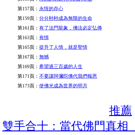
第157頁：
永恆的存心
第159頁：
分分秒秒成為無限的生命
第161頁：
有了法門龍象，佛法必定弘傳
第163頁：
有情
第165頁：
提升了人情，就是聖情
第167頁：
無憾
第169頁：
希望過三百歲的人生
第171頁：
不要讓阿彌陀佛代我們報恩
第173頁：
使佛光成為世界的明月
推薦
雙手合十：當代佛門真相