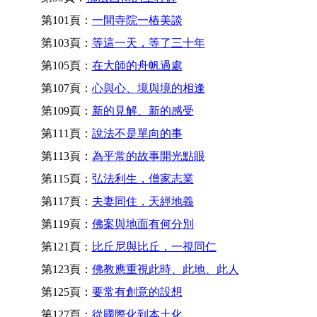
第101頁：
一間寺院一樁美談
第103頁：
等這一天，等了三十年
第105頁：
在大師的舟帆過處
第107頁：
心與心、境與境的相逢
第109頁：
新的見解、新的感受
第111頁：
說法不是單向的事
第113頁：
為平常的故事開光點眼
第115頁：
弘法利生，僧家志業
第117頁：
夫妻同住，天經地義
第119頁：
佛案與地面有何分別
第121頁：
比丘尼與比丘，一視同仁
第123頁：
佛教應重視此時、此地、此人
第125頁：
要常有創意的設想
第127頁：
從國際化到本土化