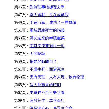
第45頁：
對無理事物據理力爭
第47頁：
別人害我，是在成就我
第49頁：
千錘百練，成功了一尊佛像
第51頁：
重新思維死亡的涵義
第53頁：
師父送來的半碗鹹菜
第55頁：
面對疾病要灑脫一點
第57頁：
人間曉語
第59頁：
槍斃的時間到了
第61頁：
不講生死，而講死生
第63頁：
天有天理，人有人理，物有物理
第65頁：
深入那寶貴的時刻
第67頁：
中道在不苦不樂之間
第69頁：
諸惡莫作，眾善奉行
第71頁：
為佛法立心，為眾生立命