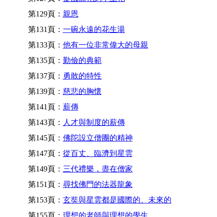
第129頁：
親恩
第131頁：
一碗永遠的花生湯
第133頁：
他有一位非常偉大的母親
第135頁：
勤儉的典範
第137頁：
勇敢的特性
第139頁：
慈悲的胸懷
第141頁：
薪傳
第143頁：
人才與制度的薪傳
第145頁：
佛陀設立僧團的精神
第147頁：
從百丈、臨濟到星雲
第149頁：
三代禮樂，盡在僧家
第151頁：
尋找佛門的法器龍象
第153頁：
玄奘與星雲都是國際的、未來的
第155頁：
理想的老師與理想的學生