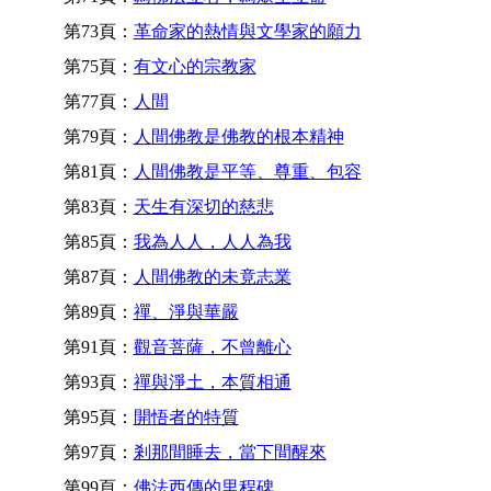
第73頁：
革命家的熱情與文學家的願力
第75頁：
有文心的宗教家
第77頁：
人間
第79頁：
人間佛教是佛教的根本精神
第81頁：
人間佛教是平等、尊重、包容
第83頁：
天生有深切的慈悲
第85頁：
我為人人，人人為我
第87頁：
人間佛教的未竟志業
第89頁：
禪、淨與華嚴
第91頁：
觀音菩薩，不曾離心
第93頁：
禪與淨土，本質相通
第95頁：
開悟者的特質
第97頁：
剎那間睡去，當下間醒來
第99頁：
佛法西傳的里程碑