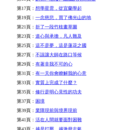
第17頁：
想學星雲，從宜蘭學起
第19頁：
一念慈悲，買了佛光山的地
第21頁：
折了一段竹枝畫草圖
第23頁：
道心與承擔，凡人難及
第25頁：
這不是夢，這是蓮花之國
第27頁：
不該讓大師在路口等候
第29頁：
有著非我不可的心
第31頁：
有一天你會瞭解我的心意
第33頁：
實質上完成了什麼？
第35頁：
修行是明心見性的功夫
第37頁：
困境
第39頁：
業障現前與境界現前
第41頁：
活在人間就要面對困難
第43頁：
越是打壓，越激發志氣