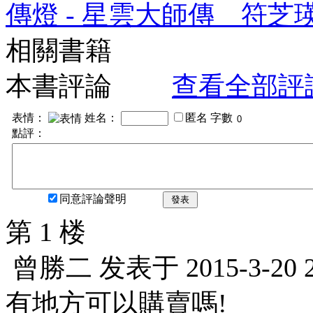
傳燈 - 星雲大師傳 符芝
相關書籍
本書評論
查看全部評
表情：
姓名：
匿名
字數
點評：
同意評論聲明
發表
第 1 楼
曾勝二
发表于
2015-3-20 
有地方可以購賣嗎!