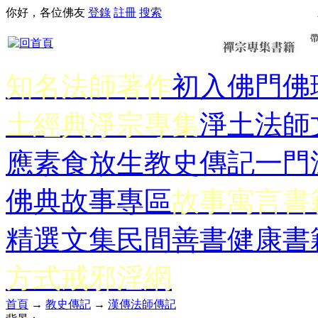
你好，各位佛友
登錄
註冊
搜索
知名法師著作
初入佛門
佛
土經典
淨宗專集
淨土法師
應
素食放生
教史傳記
一門
佛典故事專區
故事寓言書
精選文集
民間善書
健康書
方式
戒邪淫網
首頁
→
教史傳記
→
漢傳法師傳記