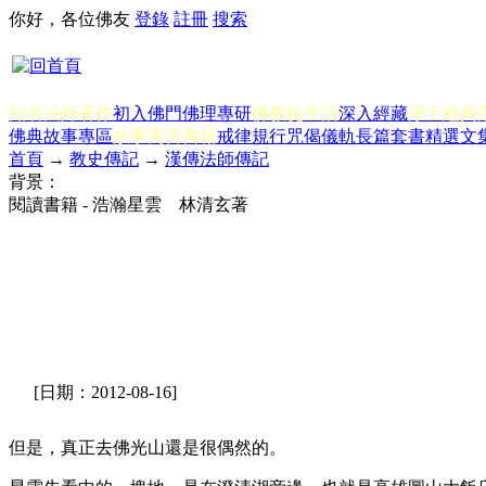
你好，各位佛友
登錄
註冊
搜索
知名法師著作
初入佛門
佛理專研
佛教徒生活
深入經藏
淨土經典
佛典故事專區
故事寓言書籍
戒律規行
咒偈儀軌
長篇套書
精選文
首頁
→
教史傳記
→
漢傳法師傳記
背景：
閱讀書籍 - 浩瀚星雲 林清玄著
[日期：2012-08-16]
但是，真正去佛光山還是很偶然的。