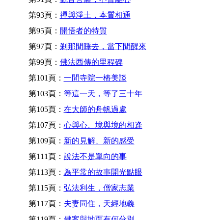
第93頁：
禪與淨土，本質相通
第95頁：
開悟者的特質
第97頁：
剎那間睡去，當下間醒來
第99頁：
佛法西傳的里程碑
第101頁：
一間寺院一樁美談
第103頁：
等這一天，等了三十年
第105頁：
在大師的舟帆過處
第107頁：
心與心、境與境的相逢
第109頁：
新的見解、新的感受
第111頁：
說法不是單向的事
第113頁：
為平常的故事開光點眼
第115頁：
弘法利生，僧家志業
第117頁：
夫妻同住，天經地義
第119頁：
佛案與地面有何分別