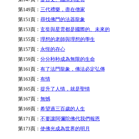
第149頁：
三代禮樂，盡在僧家
第151頁：
尋找佛門的法器龍象
第153頁：
玄奘與星雲都是國際的、未來的
第155頁：
理想的老師與理想的學生
第157頁：
永恆的存心
第159頁：
分分秒秒成為無限的生命
第161頁：
有了法門龍象，佛法必定弘傳
第163頁：
有情
第165頁：
提升了人情，就是聖情
第167頁：
無憾
第169頁：
希望過三百歲的人生
第171頁：
不要讓阿彌陀佛代我們報恩
第173頁：
使佛光成為世界的明月