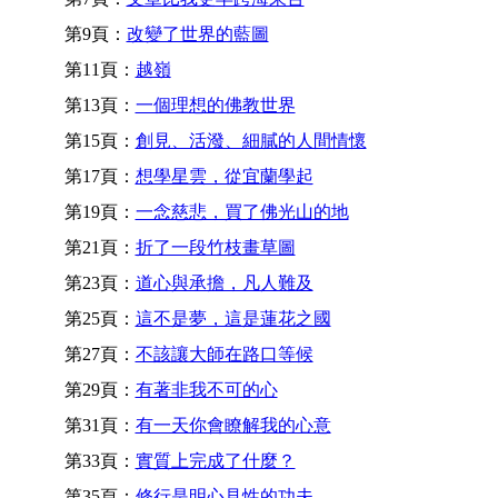
第9頁：
改變了世界的藍圖
第11頁：
越嶺
第13頁：
一個理想的佛教世界
第15頁：
創見、活潑、細膩的人間情懷
第17頁：
想學星雲，從宜蘭學起
第19頁：
一念慈悲，買了佛光山的地
第21頁：
折了一段竹枝畫草圖
第23頁：
道心與承擔，凡人難及
第25頁：
這不是夢，這是蓮花之國
第27頁：
不該讓大師在路口等候
第29頁：
有著非我不可的心
第31頁：
有一天你會瞭解我的心意
第33頁：
實質上完成了什麼？
第35頁：
修行是明心見性的功夫