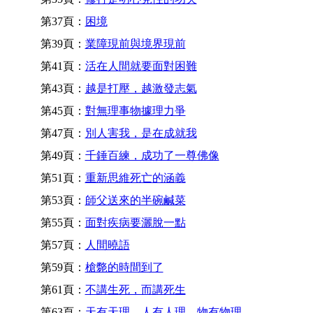
第37頁：
困境
第39頁：
業障現前與境界現前
第41頁：
活在人間就要面對困難
第43頁：
越是打壓，越激發志氣
第45頁：
對無理事物據理力爭
第47頁：
別人害我，是在成就我
第49頁：
千錘百練，成功了一尊佛像
第51頁：
重新思維死亡的涵義
第53頁：
師父送來的半碗鹹菜
第55頁：
面對疾病要灑脫一點
第57頁：
人間曉語
第59頁：
槍斃的時間到了
第61頁：
不講生死，而講死生
第63頁：
天有天理，人有人理，物有物理