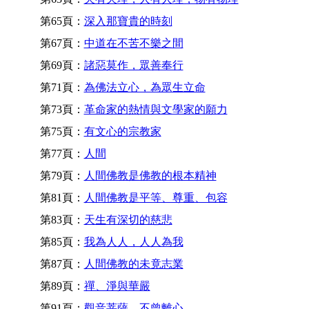
第65頁：
深入那寶貴的時刻
第67頁：
中道在不苦不樂之間
第69頁：
諸惡莫作，眾善奉行
第71頁：
為佛法立心，為眾生立命
第73頁：
革命家的熱情與文學家的願力
第75頁：
有文心的宗教家
第77頁：
人間
第79頁：
人間佛教是佛教的根本精神
第81頁：
人間佛教是平等、尊重、包容
第83頁：
天生有深切的慈悲
第85頁：
我為人人，人人為我
第87頁：
人間佛教的未竟志業
第89頁：
禪、淨與華嚴
第91頁：
觀音菩薩，不曾離心