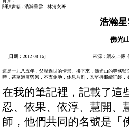
背景：
閱讀書籍 - 浩瀚星雲 林清玄著
浩瀚星
佛光
[日期：2012-08-16]
來源：網友上傳 
這是一九八五年，父親過世的情景。接下來，佛光山的寺務監
時，甚至過度勞累，不支倒地，休息片刻，又堅持繼續誦經，
在我的筆記裡，記載了這
忍、依果、依淳、慧開、
師，他們共同的名號是「