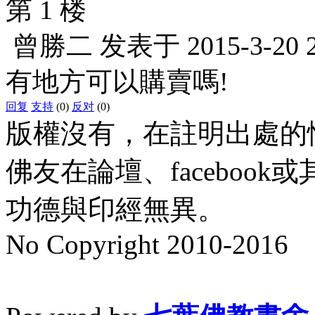
第 1 楼
曾勝二
发表于
2015-3-20 
有地方可以購賣嗎!
回复
支持
(0)
反对
(0)
版權沒有，在註明出處的
佛友在論壇、faceboo
功德與印經無異。
No Copyright 2010-2016
水晶
順正府大王公求道