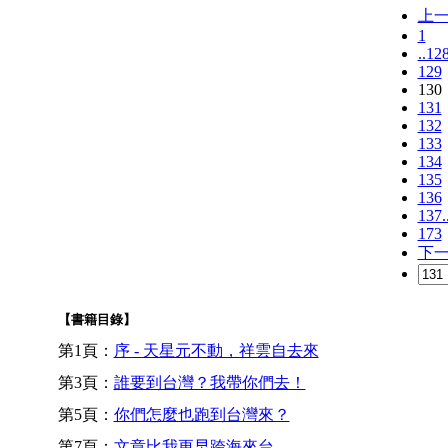
上
1
..12
129
130
131
132
133
134
135
136
137.
173
下
【書籍目錄】
第1頁：
序 - 天星元不動，祥雲自去來
第3頁：
誰要到台灣？我帶你們去！
第5頁：
你們怎麼也跑到台灣來？
第7頁：
文章比我更早跨海來台