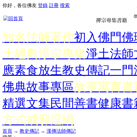
你好，各位佛友
登錄
註冊
搜索
知名法師著作
初入佛門
佛
土經典
淨宗專集
淨土法師
應
素食放生
教史傳記
一門
佛典故事專區
故事寓言書
精選文集
民間善書
健康書
方式
戒邪淫網
首頁
→
教史傳記
→
漢傳法師傳記