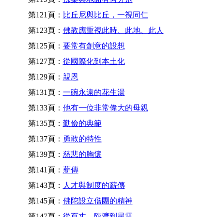
第121頁：
比丘尼與比丘，一視同仁
第123頁：
佛教應重視此時、此地、此人
第125頁：
要常有創意的設想
第127頁：
從國際化到本土化
第129頁：
親恩
第131頁：
一碗永遠的花生湯
第133頁：
他有一位非常偉大的母親
第135頁：
勤儉的典範
第137頁：
勇敢的特性
第139頁：
慈悲的胸懷
第141頁：
薪傳
第143頁：
人才與制度的薪傳
第145頁：
佛陀設立僧團的精神
第147頁：
從百丈、臨濟到星雲