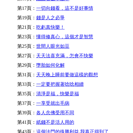
第17頁：
一切向錢看，這不是好事情
第19頁：
錢是人之必爭
第21頁：
吃虧真快樂！
第23頁：
懂得修真心，這個才是智慧
第25頁：
世間人眼光如豆
第27頁：
天天法喜充滿，怎會不快樂
第29頁：
墮胎如何化解
第31頁：
天天晚上睡前要做這樣的觀想
第33頁：
一定要把握著唸唸相續
第35頁：
清淨是福，快樂是福
第37頁：
一享受就出毛病
第39頁：
各人念佛受用不同
第41頁：
紙錢不是活人用的
第43頁：
這個法門的殊勝利益,我真正得到了