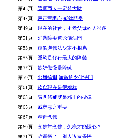
第45頁：
這個商人一定發大財
第47頁：
用定慧調心,戒律調身
第49頁：
現在的社會，不孝父母的人很多
第51頁：
消業障要選念佛法門
第53頁：
虛假與佛法決定不相應
第55頁：
淫慾是修行最大的障礙
第57頁：
嫉妒傲慢是障礙
第59頁：
出離輪迴,無過於念佛法門
第61頁：
飲食現在是很糟糕
第63頁：
這四條戒就是邪正的標準
第65頁：
戒定慧之重要
第67頁：
精進念佛
第69頁：
念佛堂念佛，怎樣才能攝心？
第71頁：
你覺悟了，別人沒有覺悟