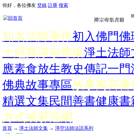
你好，各位佛友
登錄
註冊
搜索
知名法師著作
初入佛門
佛
土經典
淨宗專集
淨土法師
應
素食放生
教史傳記
一門
佛典故事專區
故事寓言書
精選文集
民間善書
健康書
方式
戒邪淫網
首頁
→
淨土法師文集
→
淨空法師法語系列