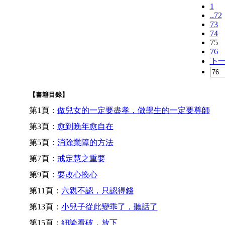
1
..72
73
74
75
76
下
【書籍目錄】
第1頁：
做兒女的一定要盡孝，做學生的一定要尊師
第3頁：
愈到晚年愈自在
第5頁：
消除業障的方法
第7頁：
戒定慧之重要
第9頁：
要改心換心
第11頁：
六親不認，只認得錢
第13頁：
小兒子從此變乖了，聽話了
第15頁：
細論看破，放下