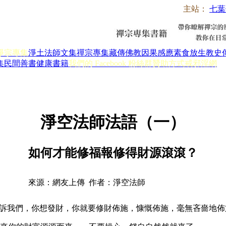
主站：
七葉
淨宗專集
淨土法師文集
禪宗專集
藏傳佛教
因果感應
素食放生
教史
集
民間善書
健康書籍
我們的 Facebook 粉絲群
贊助方式
戒邪淫網
淨空法師法語（一）
如何才能修福報修得財源滾滾？
來源：網友上傳 作者：淨空法師
訴我們，你想發財，你就要修財佈施，慷慨佈施，毫無吝嗇地佈