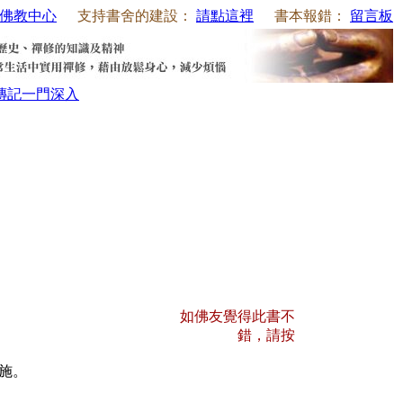
佛教中心
支持書舍的建設：
請點這裡
書本報錯：
留言板
傳記
一門深入
如佛友覺得此書不
錯，請按
施。