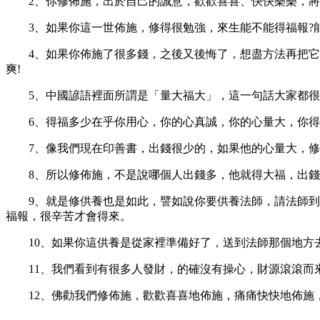
2、你修佈施，出於自己的誠意，歡歡喜喜、快快樂樂，將
3、如果你這一世佈施，修得很勉強，來生能不能得福報?能
4、如果你佈施了很多錢，之後又後悔了，想盡方法再把它拿
爽!
5、中國諺語裡面所謂是「量大福大」，這一句話大家都很熟
6、得福多少在乎你用心，你的心真誠，你的心量大，你得的
7、像我們現在印善書，出錢很少的，如果他的心量大，修福
8、所以修佈施，不是說哪個人出錢多，他就得大福，出錢
9、就是修供養也是如此，譬如說你要供養法師，請法師到外
福報，很辛苦才會得來。
10、如果你這供養是從家裡準備好了，送到法師那個地方去
11、我們看到有很多人發財，的確沒有操心，財源滾滾而來
12、佛勸我們修佈施，歡歡喜喜地佈施，痛痛快快地佈施，