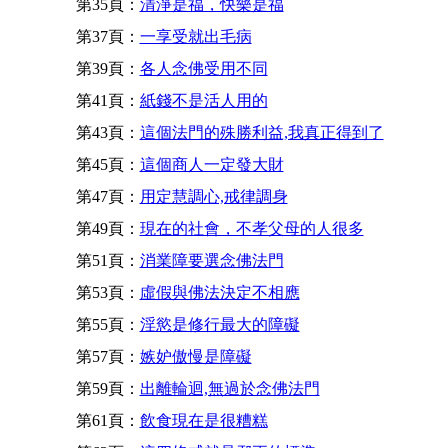
第35頁：
清淨是福，快樂是福
第37頁：
一享受就出毛病
第39頁：
各人念佛受用不同
第41頁：
紙錢不是活人用的
第43頁：
這個法門的殊勝利益,我真正得到了
第45頁：
這個商人一定發大財
第47頁：
用定慧調心,戒律調身
第49頁：
現在的社會，不孝父母的人很多
第51頁：
消業障要選念佛法門
第53頁：
虛假與佛法決定不相應
第55頁：
淫慾是修行最大的障礙
第57頁：
嫉妒傲慢是障礙
第59頁：
出離輪迴,無過於念佛法門
第61頁：
飲食現在是很糟糕