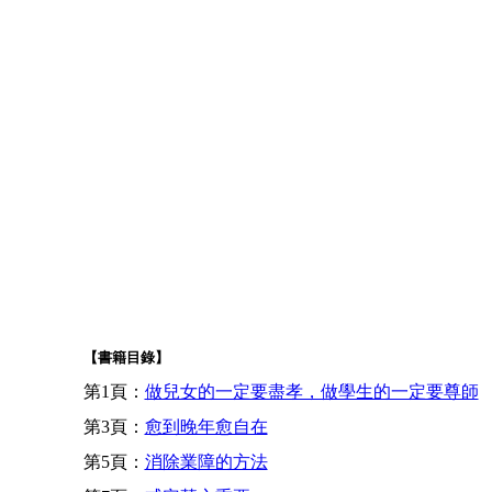
【書籍目錄】
第1頁：
做兒女的一定要盡孝，做學生的一定要尊師
第3頁：
愈到晚年愈自在
第5頁：
消除業障的方法