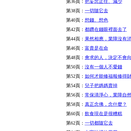
第36頁：
把妄念止住、減少
第38頁：
一切隨它去
第40頁：
想錢、想色
第42頁：
都鑽在錢眼裡面去了
第44頁：
果然相應，業障沒有
第46頁：
富貴是在命
第48頁：
會求的人，決定不會
第50頁：
沒有一個人不愛錢
第52頁：
如何才能修福報修得
第54頁：
兒子把媽媽賣掉
第56頁：
常保清淨心，業障自
第58頁：
真正念佛，念什麼？
第60頁：
飲食現在是很糟糕
第62頁：
一切都隨它去