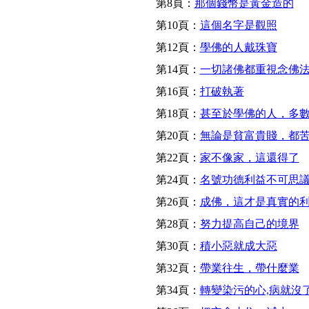
第8頁：
那個錢幣是黃金造的
第10頁：
這個名字是觀照
第12頁：
學佛的人戴珠寶
第14頁：
一切諸佛都重視念佛
第16頁：
打破執著
第18頁：
甚至於學佛的人，多
第20頁：
無論是貧富貴賤，都
第22頁：
家不像家，這還得了
第24頁：
名號功德利益不可思
第26頁：
成佛，這才是真實的
第28頁：
努力提高自己的境界
第30頁：
積小惡就成大惡
第32頁：
帶業往生，帶什麼業
第34頁：
轉變染污的心,病就沒