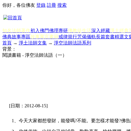
你好，各位佛友
登錄
註冊
搜索
知名法師著作
初入佛門
佛理專研
佛教徒生活
深入經藏
淨土經典
佛典故事專區
故事寓言書籍
戒律規行
咒偈儀軌
長篇套書
精選文
首頁
→
淨土法師文集
→
淨空法師法語系列
背景：
閱讀書籍 - 淨空法師法語（一）
[日期：2012-08-15]
1、今天大家都想發財，能發嗎?不能。要怎樣才能發?佛告