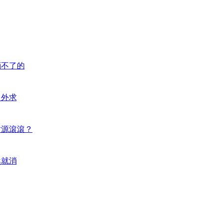
消不了的
向外求
財源滾滾？
然就消