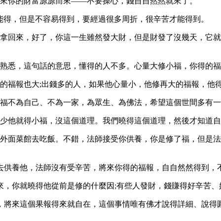
來你的財富源源而來——不要操心，錢自自然然就來了。
得，但是不容易得到，要經過很多周折，很辛苦才能得到。
回來，好了，你這一生雖然發大財，但是財發了沒幾天，它就
悉，這句話的意思，懂得的人不多。心量大修小福，你得的福
福報也大;出錢多的人，如果他心量小，他修再大的福報，他
不為自己、不為一家，為眾生、為佛法，希望這個世間多有一
少他就得小福，沒這個道理。我們曉得這個道理，然後才知道自
面菜館去吃飯。不錯，法師接受你供養，你是修了福，但是法
供養他，法師沒有受辛苦，將來你得的福報，自自然然得到，
，你就曉得他從前是修的什麼因;有些人發財，錢賺得好辛苦、
將來這個果報得來就自在，這個事情唯有佛才說得詳細、說得