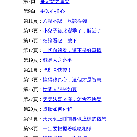
第7頁：
戒定慧之重要
第9頁：
要改心換心
第11頁：
六親不認，只認得錢
第13頁：
小兒子從此變乖了，聽話了
第15頁：
細論看破，放下
第17頁：
一切向錢看，這不是好事情
第19頁：
錢是人之必爭
第21頁：
吃虧真快樂！
第23頁：
懂得修真心，這個才是智慧
第25頁：
世間人眼光如豆
第27頁：
天天法喜充滿，怎會不快樂
第29頁：
墮胎如何化解
第31頁：
天天晚上睡前要做這樣的觀想
第33頁：
一定要把握著唸唸相續