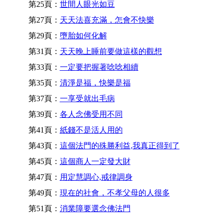
第25頁：
世間人眼光如豆
第27頁：
天天法喜充滿，怎會不快樂
第29頁：
墮胎如何化解
第31頁：
天天晚上睡前要做這樣的觀想
第33頁：
一定要把握著唸唸相續
第35頁：
清淨是福，快樂是福
第37頁：
一享受就出毛病
第39頁：
各人念佛受用不同
第41頁：
紙錢不是活人用的
第43頁：
這個法門的殊勝利益,我真正得到了
第45頁：
這個商人一定發大財
第47頁：
用定慧調心,戒律調身
第49頁：
現在的社會，不孝父母的人很多
第51頁：
消業障要選念佛法門