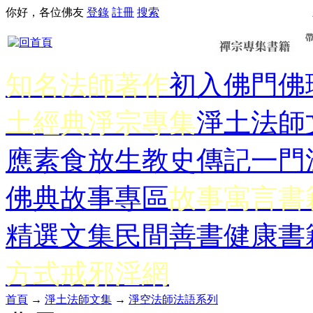
你好，各位佛友
登錄
註冊
搜索
知名法師著作
初入佛門
佛
土經典
淨宗專集
淨土法師
應
素食放生
教史傳記
一門
佛典故事專區
故事寓言書
精選文集
民間善書
健康書
方式
戒邪淫網
首頁
→
淨土法師文集
→
淨空法師法語系列