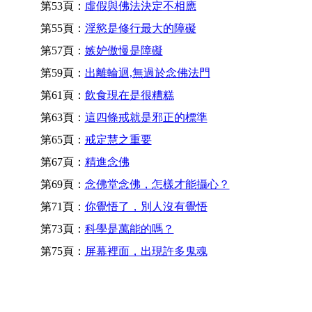
第53頁：
虛假與佛法決定不相應
第55頁：
淫慾是修行最大的障礙
第57頁：
嫉妒傲慢是障礙
第59頁：
出離輪迴,無過於念佛法門
第61頁：
飲食現在是很糟糕
第63頁：
這四條戒就是邪正的標準
第65頁：
戒定慧之重要
第67頁：
精進念佛
第69頁：
念佛堂念佛，怎樣才能攝心？
第71頁：
你覺悟了，別人沒有覺悟
第73頁：
科學是萬能的嗎？
第75頁：
屏幕裡面，出現許多鬼魂