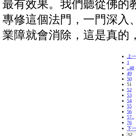
最有效果。我們聽從佛的
專修這個法門，一門深入
業障就會消除，這是真的
上
1
..48
49
50
51
52
53
54
55
56
57..
76
下