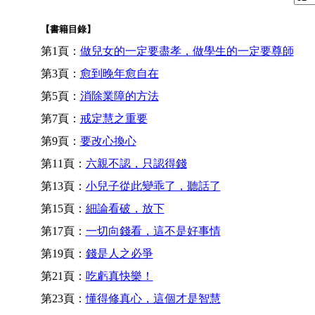
【書籍目錄】
第1頁：
做兒女的一定要盡孝，做學生的一定要尊師
第3頁：
愈到晚年愈自在
第5頁：
消除業障的方法
第7頁：
戒定慧之重要
第9頁：
要改心換心
第11頁：
六親不認，只認得錢
第13頁：
小兒子從此變乖了，聽話了
第15頁：
細論看破，放下
第17頁：
一切向錢看，這不是好事情
第19頁：
錢是人之必爭
第21頁：
吃虧真快樂！
第23頁：
懂得修真心，這個才是智慧