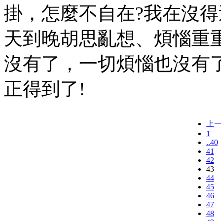
掛，怎麼不自在?我在沒
天到晚胡思亂想、煩惱重
沒有了，一切煩惱也沒有
正得到了!
上
1
..40
41
42
43
44
45
46
47
48