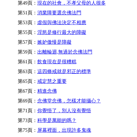
第49頁：
現在的社會，不孝父母的人很多
第51頁：
消業障要選念佛法門
第53頁：
虛假與佛法決定不相應
第55頁：
淫慾是修行最大的障礙
第57頁：
嫉妒傲慢是障礙
第59頁：
出離輪迴,無過於念佛法門
第61頁：
飲食現在是很糟糕
第63頁：
這四條戒就是邪正的標準
第65頁：
戒定慧之重要
第67頁：
精進念佛
第69頁：
念佛堂念佛，怎樣才能攝心？
第71頁：
你覺悟了，別人沒有覺悟
第73頁：
科學是萬能的嗎？
第75頁：
屏幕裡面，出現許多鬼魂