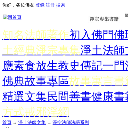
你好，各位佛友
登錄
註冊
搜索
知名法師著作
初入佛門
佛
土經典
淨宗專集
淨土法師
應
素食放生
教史傳記
一門
佛典故事專區
故事寓言書
精選文集
民間善書
健康書
方式
戒邪淫網
首頁
→
淨土法師文集
→
淨空法師法語系列