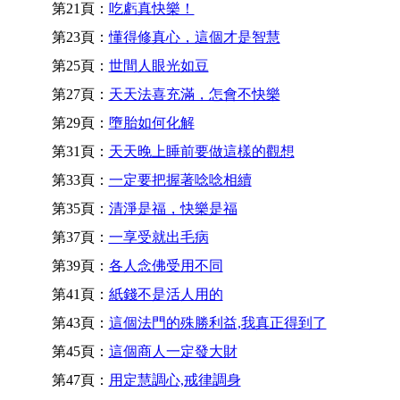
第21頁：
吃虧真快樂！
第23頁：
懂得修真心，這個才是智慧
第25頁：
世間人眼光如豆
第27頁：
天天法喜充滿，怎會不快樂
第29頁：
墮胎如何化解
第31頁：
天天晚上睡前要做這樣的觀想
第33頁：
一定要把握著唸唸相續
第35頁：
清淨是福，快樂是福
第37頁：
一享受就出毛病
第39頁：
各人念佛受用不同
第41頁：
紙錢不是活人用的
第43頁：
這個法門的殊勝利益,我真正得到了
第45頁：
這個商人一定發大財
第47頁：
用定慧調心,戒律調身