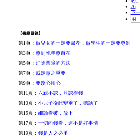
49..
76
下
【書籍目錄】
第1頁：
做兒女的一定要盡孝，做學生的一定要尊師
第3頁：
愈到晚年愈自在
第5頁：
消除業障的方法
第7頁：
戒定慧之重要
第9頁：
要改心換心
第11頁：
六親不認，只認得錢
第13頁：
小兒子從此變乖了，聽話了
第15頁：
細論看破，放下
第17頁：
一切向錢看，這不是好事情
第19頁：
錢是人之必爭