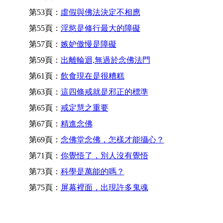
第53頁：
虛假與佛法決定不相應
第55頁：
淫慾是修行最大的障礙
第57頁：
嫉妒傲慢是障礙
第59頁：
出離輪迴,無過於念佛法門
第61頁：
飲食現在是很糟糕
第63頁：
這四條戒就是邪正的標準
第65頁：
戒定慧之重要
第67頁：
精進念佛
第69頁：
念佛堂念佛，怎樣才能攝心？
第71頁：
你覺悟了，別人沒有覺悟
第73頁：
科學是萬能的嗎？
第75頁：
屏幕裡面，出現許多鬼魂