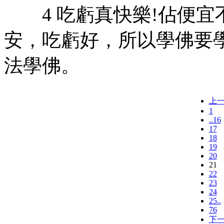
4 吃虧真快樂!佔便宜
安，吃虧好，所以學佛要
法學佛。
上
1
..16
17
18
19
20
21
22
23
24
25..
76
下