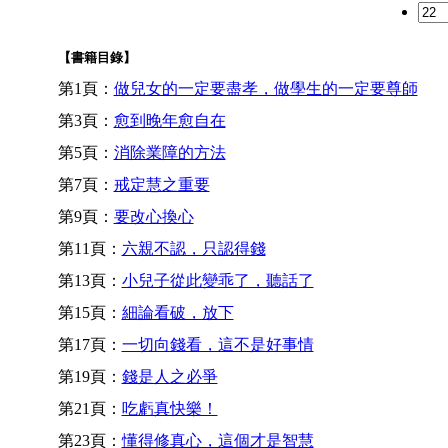
【書籍目錄】
第1頁：
做兒女的一定要盡孝，做學生的一定要尊師
第3頁：
愈到晚年愈自在
第5頁：
消除業障的方法
第7頁：
戒定慧之重要
第9頁：
要改心換心
第11頁：
六親不認，只認得錢
第13頁：
小兒子從此變乖了，聽話了
第15頁：
細論看破，放下
第17頁：
一切向錢看，這不是好事情
第19頁：
錢是人之必爭
第21頁：
吃虧真快樂！
第23頁：
懂得修真心，這個才是智慧