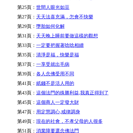
第25頁：
世間人眼光如豆
第27頁：
天天法喜充滿，怎會不快樂
第29頁：
墮胎如何化解
第31頁：
天天晚上睡前要做這樣的觀想
第33頁：
一定要把握著唸唸相續
第35頁：
清淨是福，快樂是福
第37頁：
一享受就出毛病
第39頁：
各人念佛受用不同
第41頁：
紙錢不是活人用的
第43頁：
這個法門的殊勝利益,我真正得到了
第45頁：
這個商人一定發大財
第47頁：
用定慧調心,戒律調身
第49頁：
現在的社會，不孝父母的人很多
第51頁：
消業障要選念佛法門