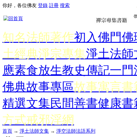
你好，各位佛友
登錄
註冊
搜索
知名法師著作
初入佛門
佛
土經典
淨宗專集
淨土法師
應
素食放生
教史傳記
一門
佛典故事專區
故事寓言書
精選文集
民間善書
健康書
方式
戒邪淫網
首頁
→
淨土法師文集
→
淨空法師法語系列