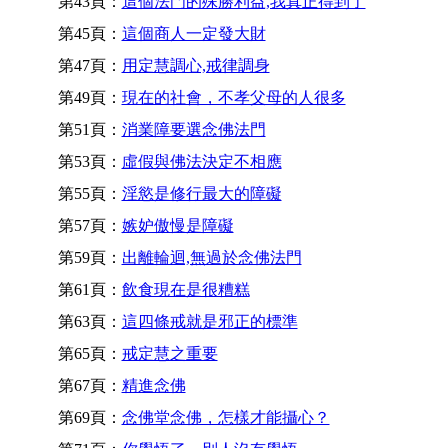
第43頁：
這個法門的殊勝利益,我真正得到了
第45頁：
這個商人一定發大財
第47頁：
用定慧調心,戒律調身
第49頁：
現在的社會，不孝父母的人很多
第51頁：
消業障要選念佛法門
第53頁：
虛假與佛法決定不相應
第55頁：
淫慾是修行最大的障礙
第57頁：
嫉妒傲慢是障礙
第59頁：
出離輪迴,無過於念佛法門
第61頁：
飲食現在是很糟糕
第63頁：
這四條戒就是邪正的標準
第65頁：
戒定慧之重要
第67頁：
精進念佛
第69頁：
念佛堂念佛，怎樣才能攝心？