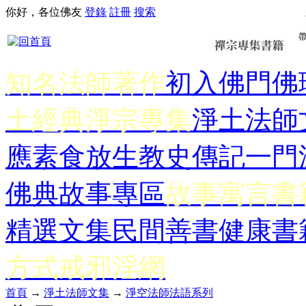
你好，各位佛友
登錄
註冊
搜索
知名法師著作
初入佛門
佛
土經典
淨宗專集
淨土法師
應
素食放生
教史傳記
一門
佛典故事專區
故事寓言書
精選文集
民間善書
健康書
方式
戒邪淫網
首頁
→
淨土法師文集
→
淨空法師法語系列