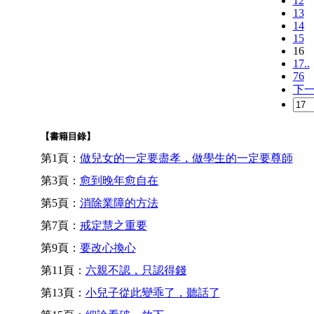
12
13
14
15
16
17..
76
下
【書籍目錄】
第1頁：
做兒女的一定要盡孝，做學生的一定要尊師
第3頁：
愈到晚年愈自在
第5頁：
消除業障的方法
第7頁：
戒定慧之重要
第9頁：
要改心換心
第11頁：
六親不認，只認得錢
第13頁：
小兒子從此變乖了，聽話了