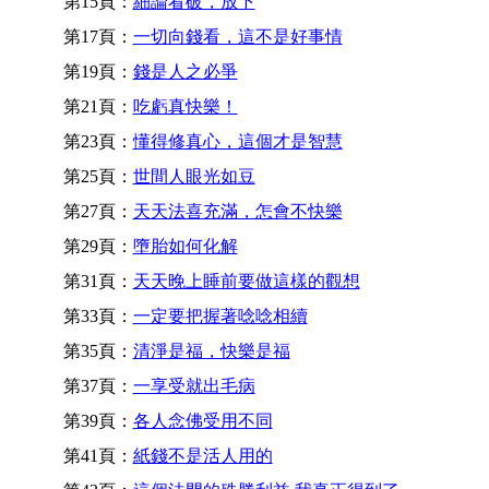
第15頁：
細論看破，放下
第17頁：
一切向錢看，這不是好事情
第19頁：
錢是人之必爭
第21頁：
吃虧真快樂！
第23頁：
懂得修真心，這個才是智慧
第25頁：
世間人眼光如豆
第27頁：
天天法喜充滿，怎會不快樂
第29頁：
墮胎如何化解
第31頁：
天天晚上睡前要做這樣的觀想
第33頁：
一定要把握著唸唸相續
第35頁：
清淨是福，快樂是福
第37頁：
一享受就出毛病
第39頁：
各人念佛受用不同
第41頁：
紙錢不是活人用的