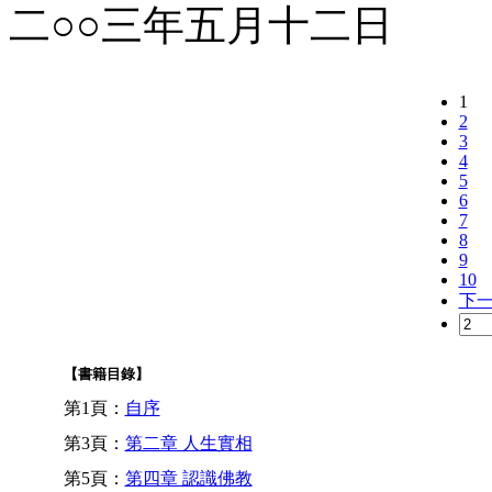
二○○三年五月十二日
1
2
3
4
5
6
7
8
9
10
下
【書籍目錄】
第1頁：
自序
第3頁：
第二章 人生實相
第5頁：
第四章 認識佛教