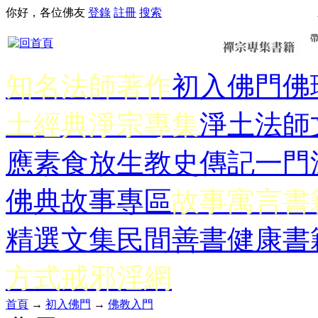
你好，各位佛友
登錄
註冊
搜索
知名法師著作
初入佛門
佛
土經典
淨宗專集
淨土法師
應
素食放生
教史傳記
一門
佛典故事專區
故事寓言書
精選文集
民間善書
健康書
方式
戒邪淫網
首頁
→
初入佛門
→
佛教入門