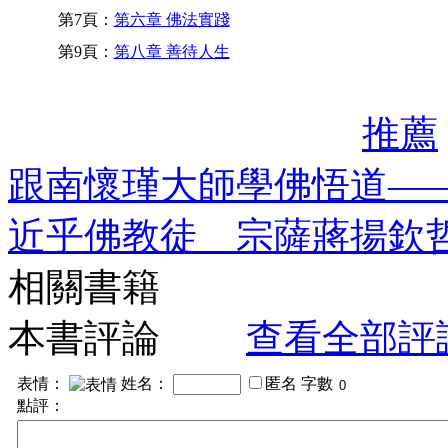
第7頁：
第六章 佛法實踐
第9頁：
第八章 善待人生
推薦
跟南懷瑾大師學佛悟道—
近乎佛教徒 宗薩蔣揚欽
相關書籍
本書評論
查看全部評
表情：
姓名：
匿名
字數
點評：