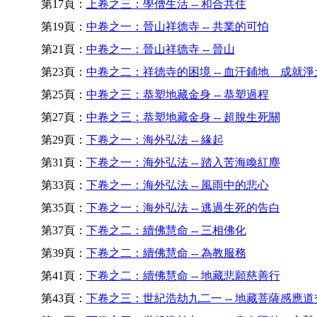
第17頁：
上卷之三：學僧生活 -- 和合共住
第19頁：
中卷之一：晉山祥德寺 -- 共業的可怕
第21頁：
中卷之一：晉山祥德寺 -- 晉山
第23頁：
中卷之二：祥德寺的困境 -- 血汗鋪地 成就淨
第25頁：
中卷之三：恭塑地藏金身 -- 恭塑過程
第27頁：
中卷之三：恭塑地藏金身 -- 超脫生死關
第29頁：
下卷之一：海外弘法 -- 緣起
第31頁：
下卷之一：海外弘法 -- 踏入苦海喚紅塵
第33頁：
下卷之一：海外弘法 -- 風雨中的悲心
第35頁：
下卷之一：海外弘法 -- 逃過生死的告白
第37頁：
下卷之二：續佛慧命 -- 三相佛化
第39頁：
下卷之二：續佛慧命 -- 為教服務
第41頁：
下卷之二：續佛慧命 -- 地藏悲願慈善行
第43頁：
下卷之三：世紀浩劫九二一 -- 地藏菩薩感應道