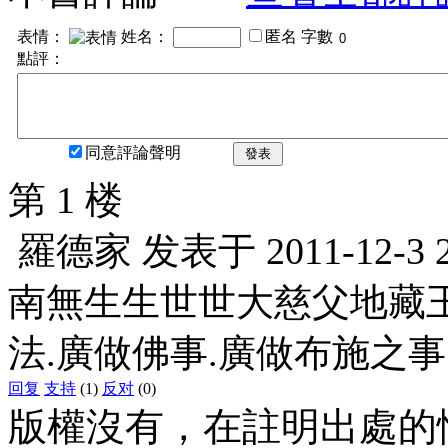
表情：
姓名：
匿名
字數
點評：
同意評論聲明
發表
第 1 楼
羅德家
发表于
2011-12-3 
南無生生世世大慈父地藏王
法.廣做佛事.廣做布施之
回复
支持
(1)
反对
(0)
版權沒有，在註明出處的