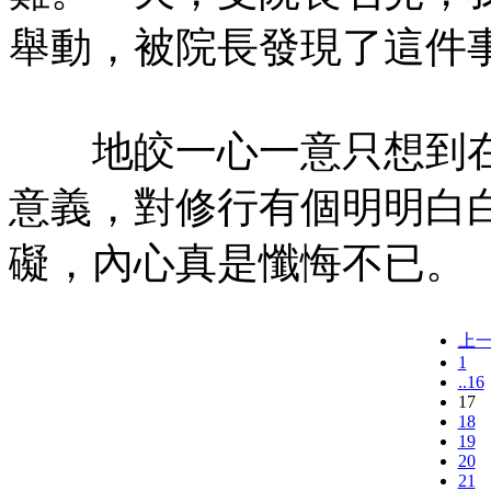
舉動，被院長發現了這件
地皎一心一意只想到在
意義，對修行有個明明白
礙，內心真是懺悔不已。
上
1
..16
17
18
19
20
21