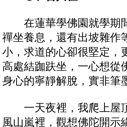
在蓮華學佛園就學期間
禪坐養息，還有出坡雜作
小，求道的心卻很堅定，
高處結跏趺坐，一心想從
身心的寧靜解脫，實非筆
一天夜裡，我爬上屋頂
風山嵐裡，觀想佛陀開示