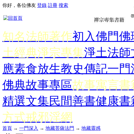
你好，各位佛友
登錄
註冊
搜索
知名法師著作
初入佛門
佛
土經典
淨宗專集
淨土法師
應
素食放生
教史傳記
一門
佛典故事專區
故事寓言書
精選文集
民間善書
健康書
方式
戒邪淫網
首頁
→
一門深入
→
地藏菩薩法門
→
地藏靈感