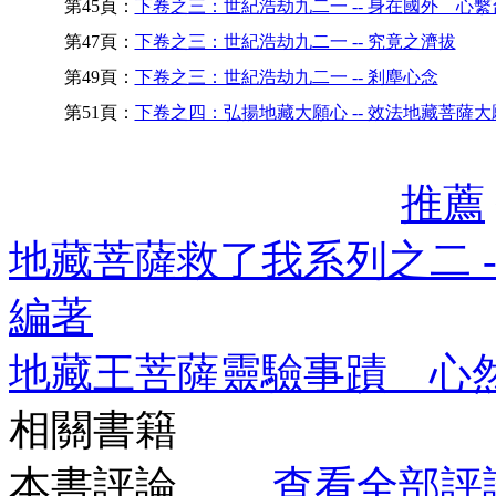
第45頁：
下卷之三：世紀浩劫九二一 -- 身在國外 心繫
第47頁：
下卷之三：世紀浩劫九二一 -- 究竟之濟拔
第49頁：
下卷之三：世紀浩劫九二一 -- 剎塵心念
第51頁：
下卷之四：弘揚地藏大願心 -- 效法地藏菩薩大
推薦
地藏菩薩救了我系列之二 
編著
地藏王菩薩靈驗事蹟 心
相關書籍
本書評論
查看全部評