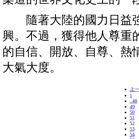
隨著大陸的國力日益強
興。不過，獲得他人尊重
的自信、開放、自尊、熱
大氣大度。
上
1
..48
49
50
51
52
53
54