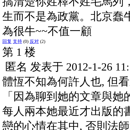
搞清楚你姓釋不姓毛馬列
生而不是為政黨。北京蠢
為很牛~~不值一顧
回复
支持
(0)
反对
(2)
第 1 楼
匿名
发表于
2012-1-26 11
體恆不知為何許人也, 但
「因為聊到她的文章與她
每人兩本她最近才出版的
戀的心情在其中, 否則法