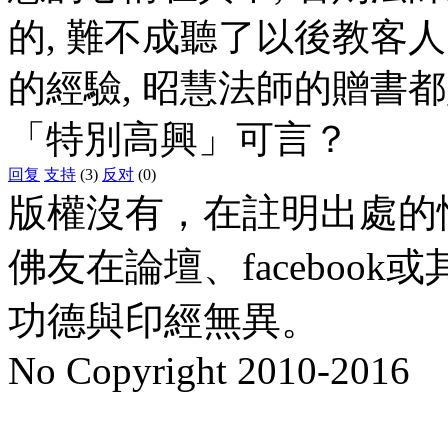
的, 難不成聽了以後教客
的經驗, 昭慧法師的贈書
「特別高興」可言？
回复
支持
(3)
反对
(0)
版權沒有，在註明出處的
佛友在論壇、faceboo
功德與印經無異。
No Copyright 2010-2016
水晶
順正府大王公求道