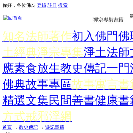
你好，各位佛友
登錄
註冊
搜索
知名法師著作
初入佛門
佛
土經典
淨宗專集
淨土法師
應
素食放生
教史傳記
一門
佛典故事專區
故事寓言書
精選文集
民間善書
健康書
方式
戒邪淫網
首頁
→
教史傳記
→
遊記事蹟