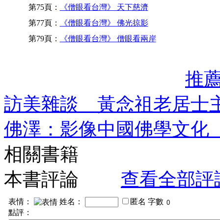
第75頁：
《僧眼看台灣》 天下慈濟
第77頁：
《僧眼看台灣》 佛光掠影
第79頁：
《僧眼看台灣》 僧眼看兩岸
推
訪美雜談 黃念祖老居士
佛澤：影像中國佛學文化
相關書籍
本書評論
查看全部評
表情：
姓名：
匿名
字數
點評：