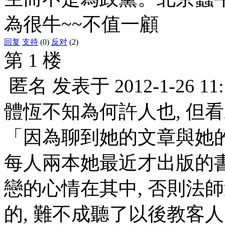
為很牛~~不值一顧
回复
支持
(0)
反对
(2)
第 1 楼
匿名
发表于
2012-1-26 11
體恆不知為何許人也, 但
「因為聊到她的文章與她
每人兩本她最近才出版的
戀的心情在其中, 否則法
的, 難不成聽了以後教客