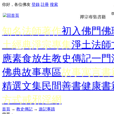
你好，各位佛友
登錄
註冊
搜索
知名法師著作
初入佛門
佛
土經典
淨宗專集
淨土法師
應
素食放生
教史傳記
一門
佛典故事專區
故事寓言書
精選文集
民間善書
健康書
方式
戒邪淫網
首頁
→
教史傳記
→
遊記事蹟