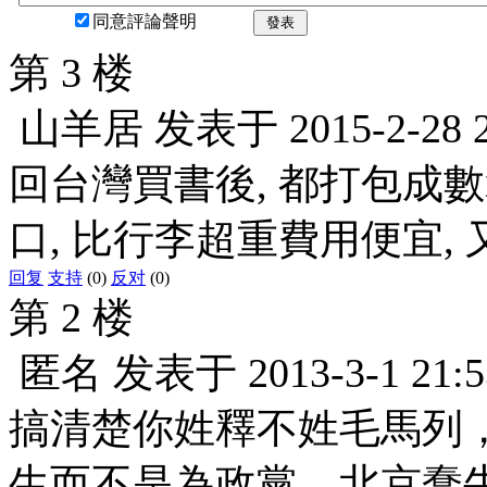
同意評論聲明
發表
第 3 楼
山羊居
发表于
2015-2-28 
回台灣買書後, 都打包成數
口, 比行李超重費用便宜, 
回复
支持
(0)
反对
(0)
第 2 楼
匿名
发表于
2013-3-1 21:5
搞清楚你姓釋不姓毛馬列
生而不是為政黨。北京蠢