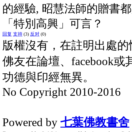
的經驗, 昭慧法師的贈書
「特別高興」可言？
回复
支持
(3)
反对
(0)
版權沒有，在註明出處的
佛友在論壇、faceboo
功德與印經無異。
No Copyright 2010-2016
水晶
順正府大王公求道
Powered by
七葉佛教書舍