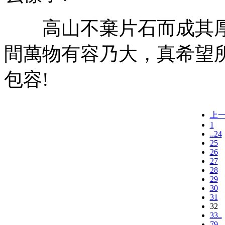
高山不棄片石而成其厚
間萬物有容乃大，真希望
包容!
上
1
..24
25
26
27
28
29
30
31
32
33..
79