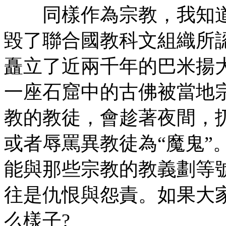
同樣作為宗教，我知道
毀了聯合國教科文組織所認
矗立了近兩千年的巴米揚
一座石窟中的古佛被當地
教的教徒，會趁著夜間，
或者辱罵異教徒為“魔鬼”
能與那些宗教的教義劃等
往是仇恨與怨責。如果大
么樣子?