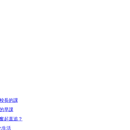
與校長的課
訓的早課
不奮起直追？
化生活