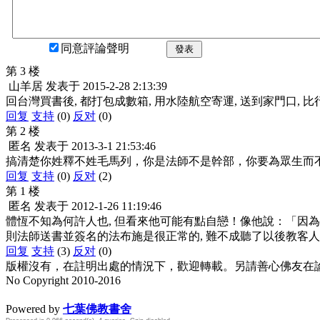
同意評論聲明
發表
第 3 楼
山羊居
发表于
2015-2-28 2:13:39
回台灣買書後, 都打包成數箱, 用水陸航空寄運, 送到家門口, 比
回复
支持
(0)
反对
(0)
第 2 楼
匿名
发表于
2013-3-1 21:53:46
搞清楚你姓釋不姓毛馬列，你是法師不是幹部，你要為眾生而
回复
支持
(0)
反对
(2)
第 1 楼
匿名
发表于
2012-1-26 11:19:46
體恆不知為何許人也, 但看來他可能有點自戀！像他說：「因
則法師送書並簽名的法布施是很正常的, 難不成聽了以後教客人
回复
支持
(3)
反对
(0)
版權沒有，在註明出處的情況下，歡迎轉載。另請善心佛友在論壇
No Copyright 2010-2016
水晶
順正府大王公求道
Powered by
七葉佛教書舍