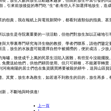
長，放生人數與放生活動越來越多，但由於放生不當引發的問題
類，引來前放後捉的專門吃 “生”者;有些人不加選擇地放生，造
的怨責，我在報紙上與電視新聞中，都看到過類似的指責。甚至
以放生是寺院裏重要的一項活動，但他們對放生加以正確地引
與大學裏專門研究海洋生物的教授、學者們聯系，請他們鑒定要
而且，放生的水族盡可能選擇自然中被捕撈的，便於成活，少放
海嘯，致使成千上萬的民眾生活陷入困難，有些至今沒能擺脫。
，免費送給他們，供他們耕田使用。但只可耕種，不能屠宰轉賣
看到河南南陽的居士們也在集資購買將要被殺的耕牛，送與山區貧
其實，放生本為救生，如若達不到救生的目的，放生再多，有
新，不斷地與時俱進!
上一頁
1