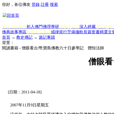
你好，各位佛友
登錄
註冊
搜索
知名法師著作
初入佛門
佛理專研
佛教徒生活
深入經藏
淨土經典
佛典故事專區
故事寓言書籍
戒律規行
咒偈儀軌
長篇套書
精選文
首頁
→
教史傳記
→
遊記事蹟
背景：
閱讀書籍 - 僧眼看台灣:寶島佛教六十日參學記 體恒法師
僧眼看
[日期：2011-04-18]
2007年11月9日星期五