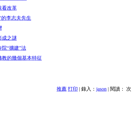
保看改革
”的李志夫先生
灣
形成之謎
院“擴建”法
佛教的幾個基本特征
推薦
打印
| 錄入：
jason
| 閱讀：
次