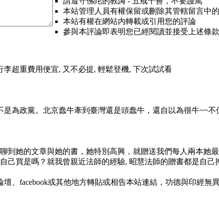
請遵守佛陀的教誨 - 五戒十善，不要謾罵
本站管理人員有權保留或刪除其管轄留言中
本站有權在網站內轉載或引用您的評論
參與本評論即表明您已經閱讀並接受上述條
行李超重費用便宜, 又不必提, 輕鬆登機, 下次試試看
不是為政黨。北京蠢牛牽到臺灣還是頭蠢牛，還自以為很牛~~不
為聊到她的文章與她的書，她特別高興，就贈送我們每人兩本她最
自己買是嗎？就我曾親近法師的經驗, 昭慧法師的贈書都是自己
、facebook或其他地方轉貼或相告本站連結，功德與印經無