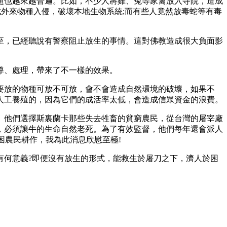
也越來越普遍。比如，不少人將雞、兔等家禽放入寺院，造成
成外來物種入侵，破壞本地生物系統;而有些人竟然放毒蛇等有毒
，已經聽說有警察阻止放生的事情。這對佛教造成很大負面影
導、處理，帶來了不一樣的效果。
放的物種可放不可放，會不會造成自然環境的破壞，如果不
人工養殖的，因為它們的成活率太低，會造成信眾資金的浪費。
他們選擇斯裏蘭卡那些失去牲畜的貧窮農民，從台灣的屠宰廠
，必須讓牛的生命自然老死。為了有效監督，他們每年還會派人
困農民耕作，我為此消息欣慰至極!
何意義?即便沒有放生的形式，能救生於屠刀之下，濟人於困