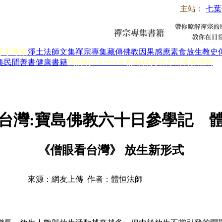
主站：
七葉
淨宗專集
淨土法師文集
禪宗專集
藏傳佛教
因果感應
素食放生
教史
集
民間善書
健康書籍
我們的 Facebook 粉絲群
贊助方式
戒邪淫網
台灣:寶島佛教六十日參學記 
《僧眼看台灣》 放生新形式
來源：網友上傳 作者：體恒法師