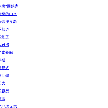
裏“回娘家”
神奇的山水
玉壺淨良老
不知道
禪堂了
地難掃
的素餐館
朝禮
新形式
與世學
乃大
不容易
佛事
的地球兄弟