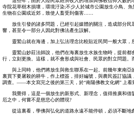
這些年，由於大陸民眾經濟收入的增加與佛教信仰人數的增
寺院花草樹木損壞，環境汙染;不少人於城市公園放生小鳥、魚
生物在公園或近郊，致使人畜受到傷害……
放生引發的諸多問題，已經引起媒體的關注，造成部分民眾
響，甚至令一部分人因此對佛法產生誤解。
靈鷲山就在海邊，加上弘法理念比較貼近民間一般大眾，所
靈鷲山妙莊法師說，他們在海裏放生水族生物時，提前都會
行，立刻更換。這樣，就不會形成與社會、民眾的對立問題。
與上同時，他們將放生與救生聯系在一起。前幾年東南亞的
裏買下要屠殺的耕牛，作上標簽，排好編號，與農民簽訂協議
調查。——本文寫完之後的第三天，於“南陽佛教文化網” 上
我覺得，這是一個放生的新形式、新理念，值得推廣和借鑒。
厄之中，何嘗不是慈悲心的體現?
從這裏看，學佛與弘化的道路永遠不能停頓，必須不斷地創