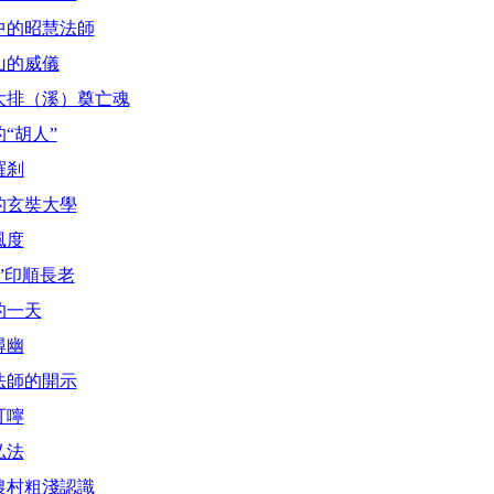
中的昭慧法師
山的威儀
大排（溪）奠亡魂
“胡人”
羅刹
的玄奘大學
風度
”印順長老
的一天
尋幽
法師的開示
叮嚀
弘法
農村粗淺認識