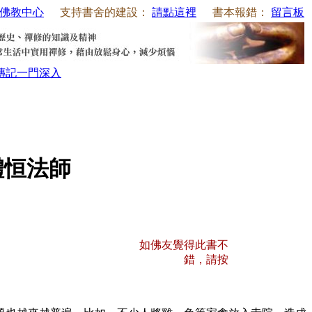
佛教中心
支持書舍的建設：
請點這裡
書本報錯：
留言板
傳記
一門深入
體恒法師
如佛友覺得此書不
錯，請按