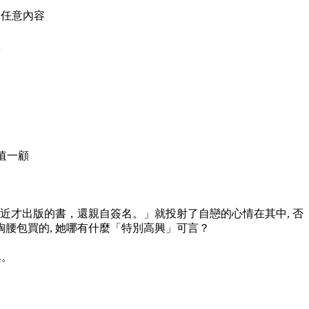
的任意內容
款
值一顧
近才出版的書，還親自簽名。」就投射了自戀的心情在其中, 否
掏腰包買的, 她哪有什麼「特別高興」可言？
異。