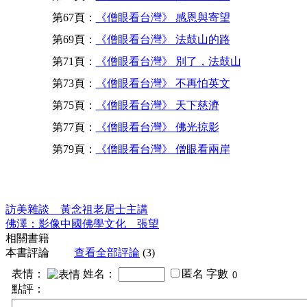
第67頁：
《僧眼看台灣》 感恩與寄望
第69頁：
《僧眼看台灣》 法鼓山的路
第71頁：
《僧眼看台灣》 別了，法鼓山
第73頁：
《僧眼看台灣》 不再怕英文
第75頁：
《僧眼看台灣》 天下慈濟
第77頁：
《僧眼看台灣》 佛光掠影
第79頁：
《僧眼看台灣》 僧眼看兩岸
訪美雜談 黃念祖老居士主講
佛澤：影像中國佛學文化 張望
相關書籍
本書評論
查看全部評論
(3)
表情：
姓名：
匿名
字數
點評：