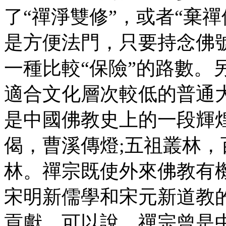
了“禪淨雙修”，或者“棄
是方便法門，只要持念佛
一種比較“保險”的路數。
適合文化層次較低的普通
是中國佛教史上的一段輝
偈，曹溪傳燈;五祖叢林，
林。禪宗既使外來佛教有
宋明新儒學和宋元新道教
貢獻。可以說，禪宗曾是