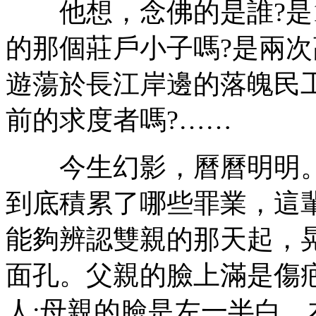
他想，念佛的是誰?是1
的那個莊戶小子嗎?是兩次
遊蕩於長江岸邊的落魄民
前的求度者嗎?……
今生幻影，曆曆明明。
到底積累了哪些罪業，這
能夠辨認雙親的那天起，
面孔。父親的臉上滿是傷
人;母親的臉是左一半白