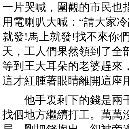
一片哭喊，圍觀的市民也
用電喇叭大喊：“請大家冷
就發!馬上就發!找不來你
天，工人們果然領到了全
等到王大耳朵的老婆趕來
這才紅腫著眼睛離開這座
他手裏剩下的錢是兩千
找個地方繼續打工。萬萬