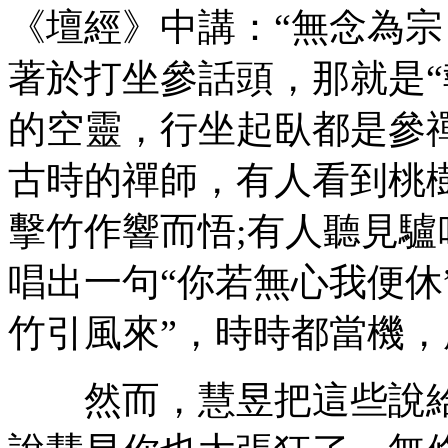
《壇經》中講：“無念為宗
著於打坐參話頭，那就是“
的空靈，行坐起臥都是參
古時的禪師，有人看到桃
擊竹作響而悟;有人聽見驢
唱出一句“你若無心我便休
竹引風來”，時時都當機
然而，慧昱把這些說給