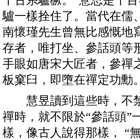
驢一樣拴住了。當代在儒
南懷瑾先生曾無比感慨地
存者，唯打坐、參話頭等
手眼如唐宋大匠者，參禪
板窠臼，即墮在禪定功勳。
慧昱讀到這些時，不禁
禪時，就不限於“參話頭”
樣，像古人說得那樣， “