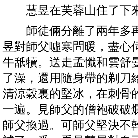
慧昱在芙蓉山住了下
師徒倆分離了兩年多再
昱對師父噓寒問暖，盡心
牛舐犢。送走孟懺和雲舒
了澡，還用隨身帶的剃刀
清涼穀裏的堅冰，在刺骨
一遍。見師父的僧袍破破
師父換過。可師父堅決不