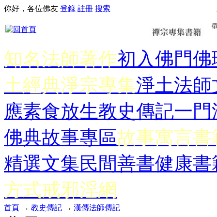
你好，各位佛友
登錄
註冊
搜索
知名法師著作
初入佛門
佛
土經典
淨宗專集
淨土法師
應
素食放生
教史傳記
一門
佛典故事專區
故事寓言書
精選文集
民間善書
健康書
方式
戒邪淫網
首頁
→
教史傳記
→
漢傳法師傳記