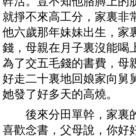
幹活。豈不知他胳膊上的
就掙不來高工分，家裏非
他六歲那年妹妹出生，家
錢，母親在月子裏沒能喝
為了交五毛錢的書費，母
好走二十裏地回娘家向舅
她發了好多天的高燒。
後來分田單幹，家裏的
喜歡念書，父母說，你好