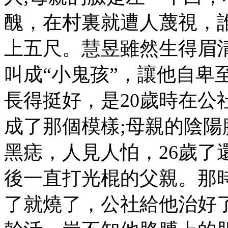
醜，在村裏就遭人蔑視，
上五尺。慧昱雖然生得眉
叫成“小鬼孩”，讓他自卑
長得挺好，是20歲時在公
成了那個模樣;母親的陰
黑痣，人見人怕，26歲了
後一直打光棍的父親。那
了就燒了，公社給他治好