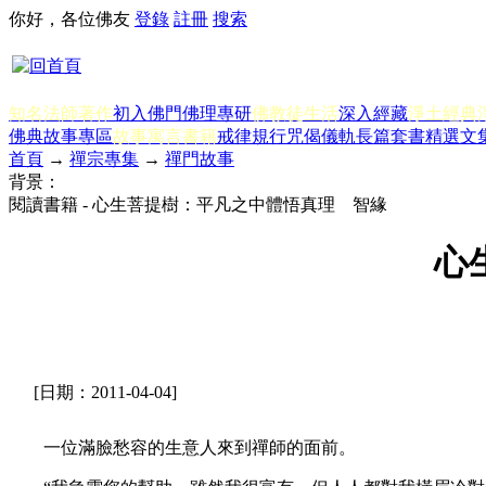
你好，各位佛友
登錄
註冊
搜索
知名法師著作
初入佛門
佛理專研
佛教徒生活
深入經藏
淨土經典
佛典故事專區
故事寓言書籍
戒律規行
咒偈儀軌
長篇套書
精選文
首頁
→
禪宗專集
→
禪門故事
背景：
閱讀書籍 - 心生菩提樹：平凡之中體悟真理 智緣
心
[日期：2011-04-04]
一位滿臉愁容的生意人來到禪師的面前。