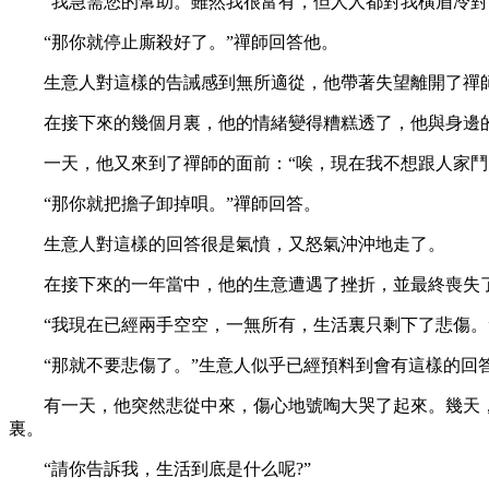
“我急需您的幫助。雖然我很富有，但人人都對我橫眉冷對。
“那你就停止廝殺好了。”禪師回答他。
生意人對這樣的告誡感到無所適從，他帶著失望離開了禪
在接下來的幾個月裏，他的情緒變得糟糕透了，他與身邊的
一天，他又來到了禪師的面前：“唉，現在我不想跟人家鬥了
“那你就把擔子卸掉唄。”禪師回答。
生意人對這樣的回答很是氣憤，又怒氣沖沖地走了。
在接下來的一年當中，他的生意遭遇了挫折，並最終喪失了
“我現在已經兩手空空，一無所有，生活裏只剩下了悲傷。
“那就不要悲傷了。”生意人似乎已經預料到會有這樣的回答
有一天，他突然悲從中來，傷心地號啕大哭了起來。幾天，
裏。
“請你告訴我，生活到底是什么呢?”