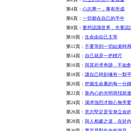
第4頁：
心志專一，事有所成
第6頁：
一切都在自己的手中
第8頁：
要想認識世界，先要認
第10頁：
生命由自己主宰
第12頁：
不要等到一切結束時
第14頁：
自己就是一把標尺
第16頁：
與其祈求奇跡，不如
第18頁：
讓自己時刻擁有一顆
第20頁：
把握生命裏的每一分
第22頁：
靠內心的光明尋找前
第24頁：
渴求強烈才能心無旁
第26頁：
意志堅定是安身立命
第28頁：
與人相處之道，在於
第30頁：
寬容是對生命的洞見