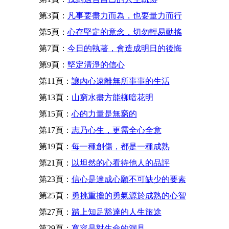
第3頁：
凡事要盡力而為，也要量力而行
第5頁：
心存堅定的意念，切勿輕易動搖
第7頁：
今日的執著，會造成明日的後悔
第9頁：
堅定清淨的信心
第11頁：
讓內心遠離無所事事的生活
第13頁：
山窮水盡方能柳暗花明
第15頁：
心的力量是無窮的
第17頁：
志乃心生，更需全心全意
第19頁：
每一種創傷，都是一種成熟
第21頁：
以坦然的心看待他人的品評
第23頁：
信心是達成心願不可缺少的要素
第25頁：
勇挑重擔的勇氣源於成熟的心智
第27頁：
踏上知足豁達的人生旅途
第29頁：
寬容是對生命的洞見