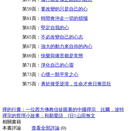
第59頁：
要改變的只是自己的心
第61頁：
時間會沖走一切的煩惱
第63頁：
堅定自我的心
第65頁：
不必改變自己的心志
第67頁：
強大的動力來自你的內心
第69頁：
快樂與痛苦都是常態
第71頁：
淨化自己的心靈
第73頁：
心懷一顆平常之心
第75頁：
勇於接受逆境，生命才會日漸茁壯
禪的行囊：一位西方佛教信徒眼裏的中國禪宗 比爾．波特
禪宗的哲理小故事：和顏愛語 [日] 山田無文
相關書籍
本書評論
查看全部評論
(0)