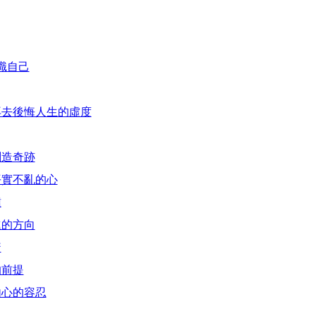
識自己
再去後悔人生的虛度
創造奇跡
平實不亂的心
鍾
進的方向
騖
的前提
內心的容忍