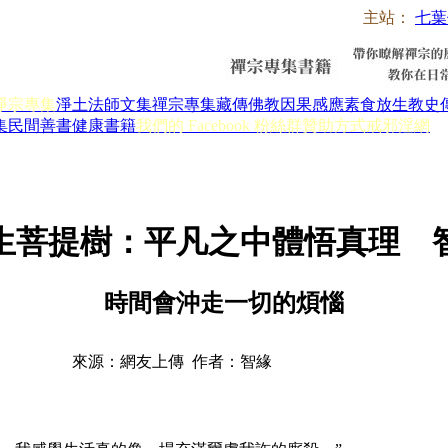
主站：
七葉
淨宗專集
淨土法師文集
禪宗專集
藏傳佛教
因果感應
素食放生
教史
集
民間善書
健康書籍
我們的 Facebook 粉絲群
贊助方式
戒邪淫網
生菩提樹：平凡之中體悟真理 
時間會沖走一切的煩惱
來源：網友上傳 作者：智緣