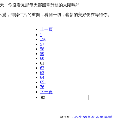
，你沒看見那每天都照常升起的太陽嗎?”
滿，卸掉生活的重擔，看開一切，嶄新的美好仍在等待你。
上一頁
1
..56
57
58
59
60
61
62
63
64
65..
76
下一頁
第2頁：
心生的意念不要過重