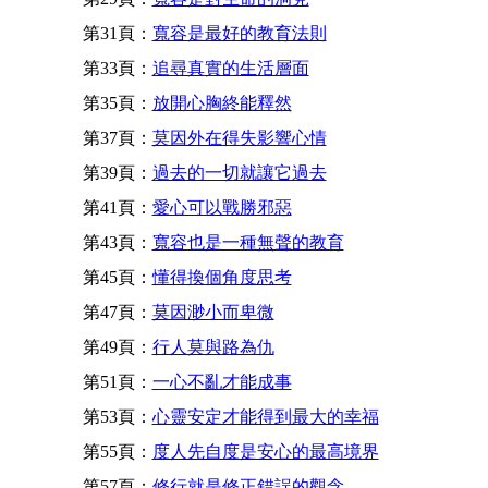
第31頁：
寬容是最好的教育法則
第33頁：
追尋真實的生活層面
第35頁：
放開心胸終能釋然
第37頁：
莫因外在得失影響心情
第39頁：
過去的一切就讓它過去
第41頁：
愛心可以戰勝邪惡
第43頁：
寬容也是一種無聲的教育
第45頁：
懂得換個角度思考
第47頁：
莫因渺小而卑微
第49頁：
行人莫與路為仇
第51頁：
一心不亂才能成事
第53頁：
心靈安定才能得到最大的幸福
第55頁：
度人先自度是安心的最高境界
第57頁：
修行就是修正錯誤的觀念