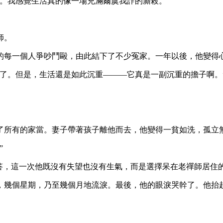
我感覺生活真的像一場充滿爾虞我詐的廝殺。”
師。
每一個人爭吵鬥毆，由此結下了不少冤家。一年以後，他變得
。但是，生活還是如此沉重———它真是一副沉重的擔子啊。
所有的家當。妻子帶著孩子離他而去，他變得一貧如洗，孤立
”
，這一次他既沒有失望也沒有生氣，而是選擇呆在老禪師居住
幾個星期，乃至幾個月地流淚。最後，他的眼淚哭幹了。他抬起