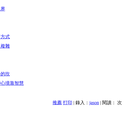
境界
事方式
么複雜
去的坎
變心境靠智慧
推薦
打印
| 錄入：
jason
| 閱讀：
次