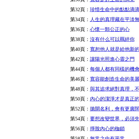
第32頁：
珍惜生命中的點點滴
第34頁：
人生的真理藏在平淡
第36頁：
心懷一顆公正的心
第38頁：
沒有什么可以羈絆你
第40頁：
寬恕他人就是給他新
第42頁：
讓陽光照進心靈之門
第44頁：
每個人都有同樣的機
第46頁：
寬容能創造生命的美
第48頁：
與其追求絕對真理，
第50頁：
內心的潔淨才是真正
第52頁：
拋開名利，會有更廣
第54頁：
要想改變世界，必須
第56頁：
掙脫內心的枷鎖
第58頁：
無常之中有平常