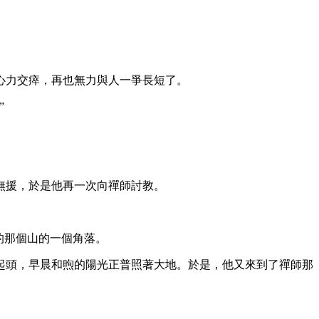
心力交瘁，再也無力與人一爭長短了。
”
無援，於是他再一次向禪師討教。
的那個山的一個角落。
頭，早晨和煦的陽光正普照著大地。於是，他又來到了禪師那