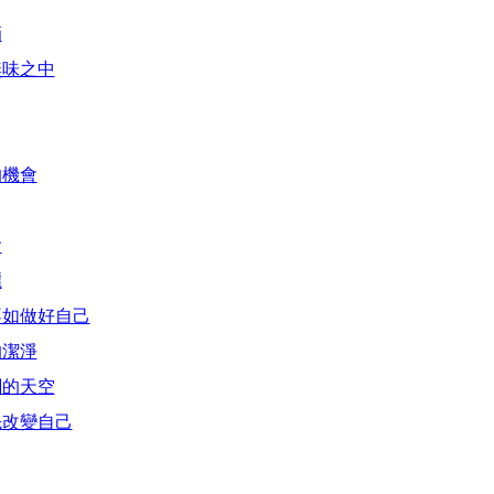
滴
無味之中
的機會
會
麗
不如做好自己
的潔淨
闊的天空
先改變自己