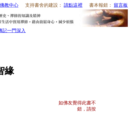
佛教中心
支持書舍的建設：
請點這裡
書本報錯：
留言板
傳記
一門深入
智緣
如佛友覺得此書不
錯，請按