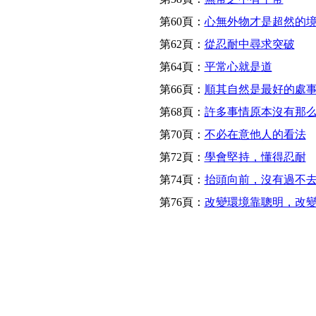
第60頁：
心無外物才是超然的
第62頁：
從忍耐中尋求突破
第64頁：
平常心就是道
第66頁：
順其自然是最好的處
第68頁：
許多事情原本沒有那
第70頁：
不必在意他人的看法
第72頁：
學會堅持，懂得忍耐
第74頁：
抬頭向前，沒有過不
第76頁：
改變環境靠聰明，改