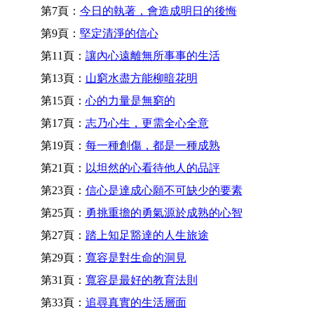
第7頁：
今日的執著，會造成明日的後悔
第9頁：
堅定清淨的信心
第11頁：
讓內心遠離無所事事的生活
第13頁：
山窮水盡方能柳暗花明
第15頁：
心的力量是無窮的
第17頁：
志乃心生，更需全心全意
第19頁：
每一種創傷，都是一種成熟
第21頁：
以坦然的心看待他人的品評
第23頁：
信心是達成心願不可缺少的要素
第25頁：
勇挑重擔的勇氣源於成熟的心智
第27頁：
踏上知足豁達的人生旅途
第29頁：
寬容是對生命的洞見
第31頁：
寬容是最好的教育法則
第33頁：
追尋真實的生活層面