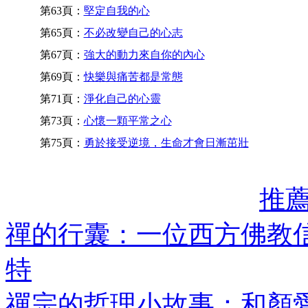
第63頁：
堅定自我的心
第65頁：
不必改變自己的心志
第67頁：
強大的動力來自你的內心
第69頁：
快樂與痛苦都是常態
第71頁：
淨化自己的心靈
第73頁：
心懷一顆平常之心
第75頁：
勇於接受逆境，生命才會日漸茁壯
推
禪的行囊：一位西方佛教
特
禪宗的哲理小故事：和顏愛