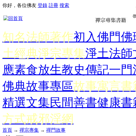
你好，各位佛友
登錄
註冊
搜索
知名法師著作
初入佛門
佛
土經典
淨宗專集
淨土法師
應
素食放生
教史傳記
一門
佛典故事專區
故事寓言書
精選文集
民間善書
健康書
方式
戒邪淫網
首頁
→
禪宗專集
→
禪門故事