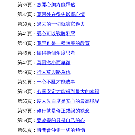
第35頁：
放開心胸終能釋然
第37頁：
莫因外在得失影響心情
第39頁：
過去的一切就讓它過去
第41頁：
愛心可以戰勝邪惡
第43頁：
寬容也是一種無聲的教育
第45頁：
懂得換個角度思考
第47頁：
莫因渺小而卑微
第49頁：
行人莫與路為仇
第51頁：
一心不亂才能成事
第53頁：
心靈安定才能得到最大的幸福
第55頁：
度人先自度是安心的最高境界
第57頁：
修行就是修正錯誤的觀念
第59頁：
要改變的只是自己的心
第61頁：
時間會沖走一切的煩惱