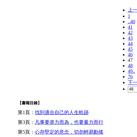
上
1
..40
41
42
43
44
45
46
47
48
49..
76
下
【書籍目錄】
第1頁：
找到適合自己的人生軌跡
第3頁：
凡事要盡力而為，也要量力而行
第5頁：
心存堅定的意念，切勿輕易動搖