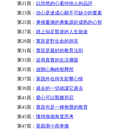
第21頁：
以坦然的心看待他人的品評
第23頁：
信心是達成心願不可缺少的要素
第25頁：
勇挑重擔的勇氣源於成熟的心智
第27頁：
踏上知足豁達的人生旅途
第29頁：
寬容是對生命的洞見
第31頁：
寬容是最好的教育法則
第33頁：
追尋真實的生活層面
第35頁：
放開心胸終能釋然
第37頁：
莫因外在得失影響心情
第39頁：
過去的一切就讓它過去
第41頁：
愛心可以戰勝邪惡
第43頁：
寬容也是一種無聲的教育
第45頁：
懂得換個角度思考
第47頁：
莫因渺小而卑微