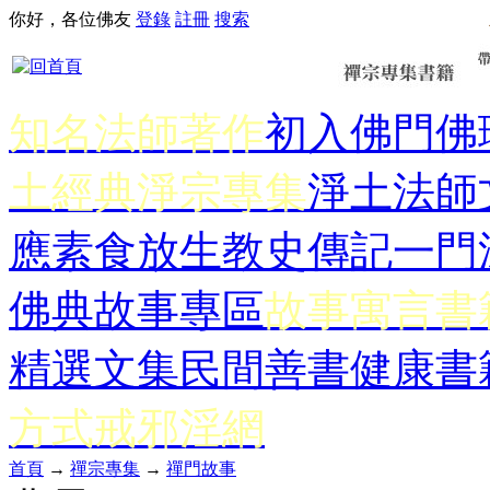
你好，各位佛友
登錄
註冊
搜索
知名法師著作
初入佛門
佛
土經典
淨宗專集
淨土法師
應
素食放生
教史傳記
一門
佛典故事專區
故事寓言書
精選文集
民間善書
健康書
方式
戒邪淫網
首頁
→
禪宗專集
→
禪門故事