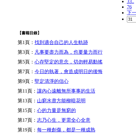
33..
76
下
【書籍目錄】
第1頁：
找到適合自己的人生軌跡
第3頁：
凡事要盡力而為，也要量力而行
第5頁：
心存堅定的意念，切勿輕易動搖
第7頁：
今日的執著，會造成明日的後悔
第9頁：
堅定清淨的信心
第11頁：
讓內心遠離無所事事的生活
第13頁：
山窮水盡方能柳暗花明
第15頁：
心的力量是無窮的
第17頁：
志乃心生，更需全心全意
第19頁：
每一種創傷，都是一種成熟