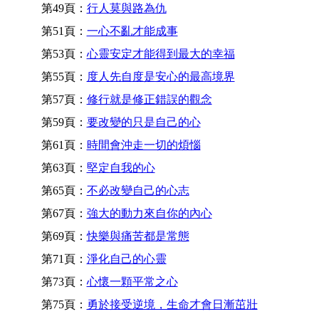
第49頁：
行人莫與路為仇
第51頁：
一心不亂才能成事
第53頁：
心靈安定才能得到最大的幸福
第55頁：
度人先自度是安心的最高境界
第57頁：
修行就是修正錯誤的觀念
第59頁：
要改變的只是自己的心
第61頁：
時間會沖走一切的煩惱
第63頁：
堅定自我的心
第65頁：
不必改變自己的心志
第67頁：
強大的動力來自你的內心
第69頁：
快樂與痛苦都是常態
第71頁：
淨化自己的心靈
第73頁：
心懷一顆平常之心
第75頁：
勇於接受逆境，生命才會日漸茁壯