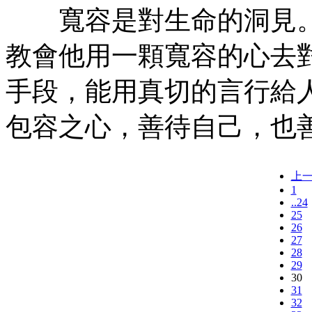
寬容是對生命的洞見。
教會他用一顆寬容的心去
手段，能用真切的言行給
包容之心，善待自己，也
上
1
..24
25
26
27
28
29
30
31
32