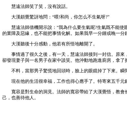
慧遠法師笑了笑，沒有說話。
大漢頗覺驚訝地問：“喂!和尚，你怎么不生氣呀?”
慧遠法師借機開示說：“我為什么要生氣呢?生氣既不能使眼
的業障及惡緣，也不能把事情化解。如果我早一分鍾或晚一分
大漢聽後十分感動，他若有所悟地離開了。
事情過了很久之後，有一天，慧遠法師接到一封信。原來，
卻發現妻子與一名男子在家中談笑。他沖動地跑進廚房，拿了
不料，當那男子驚慌地回頭時，臉上的眼鏡掉了下來。瞬間
現在他的生活很幸福，工作也得心應手了。特寄來五千元錢
寬容是對生命的洞見。法師的寬容帶給了大漢覺悟，教會他
己，也善待他人。