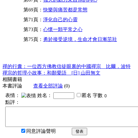
第69頁：
快樂與痛苦都是常態
第71頁：
淨化自己的心靈
第73頁：
心懷一顆平常之心
第75頁：
勇於接受逆境，生命才會日漸茁壯
禪的行囊：一位西方佛教信徒眼裏的中國禪宗 比爾．波特
禪宗的哲理小故事：和顏愛語 [日] 山田無文
相關書籍
本書評論
查看全部評論
(0)
表情：
姓名：
匿名
字數
點評：
同意評論聲明
發表