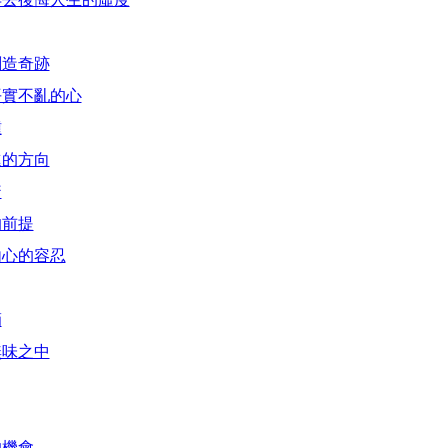
創造奇跡
平實不亂的心
鍾
進的方向
騖
的前提
內心的容忍
滴
無味之中
的機會