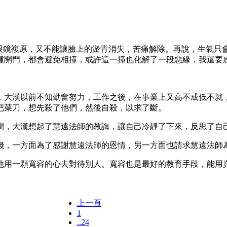
鏡複原，又不能讓臉上的淤青消失，苦痛解除。再說，生氣只
鍾開門，都會避免相撞，或許這一撞也化解了一段惡緣，我還要
大漢以前不知勤奮努力，工作之後，在事業上又高不成低不就，
把菜刀，想先殺了他們，然後自殺，以求了斷。
，大漢想起了慧遠法師的教誨，讓自己冷靜了下來，反思了自
，一方面為了感謝慧遠法師的恩情，另一方面也請求慧遠法師
用一顆寬容的心去對待別人。寬容也是最好的教育手段，能用真
上一頁
1
..24