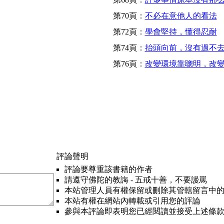
第70頁：
不必在意他人的看法
第72頁：
學會堅持，懂得忍耐
第74頁：
抬頭向前，沒有過不
第76頁：
改變環境靠聰明，改
評論聲明
評論要尊重該書籍的作者
請遵守佛陀的教誨 - 五戒十善，不要謾罵
本站管理人員有權保留或刪除其管轄留言中
本站有權在網站內轉載或引用您的評論
參與本評論即表明您已經閱讀並接受上述條