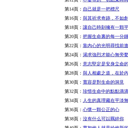
第14頁：
自己就是一把標尺
第16頁：
與其祈求奇跡，不如
第18頁：
讓自己時刻擁有一顆
第20頁：
把握生命裏的每一分
第22頁：
靠內心的光明尋找前
第24頁：
渴求強烈才能心無旁
第26頁：
意志堅定是安身立命
第28頁：
與人相處之道，在於
第30頁：
寬容是對生命的洞見
第32頁：
珍惜生命中的點點滴
第34頁：
人生的真理藏在平淡
第36頁：
心懷一顆公正的心
第38頁：
沒有什么可以羈絆你
第40頁：
寬恕他人就是給他新