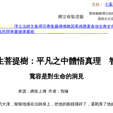
主站：
七葉
淨宗專集
淨土法師文集
禪宗專集
藏傳佛教
因果感應
素食放生
教史
集
民間善書
健康書籍
我們的 Facebook 粉絲群
贊助方式
戒邪淫網
生菩提樹：平凡之中體悟真理 
寬容是對生命的洞見
來源：網友上傳 作者：智緣
大漢，狠狠地撞在法師身上，把他的眼鏡撞碎了，還戳青了他的