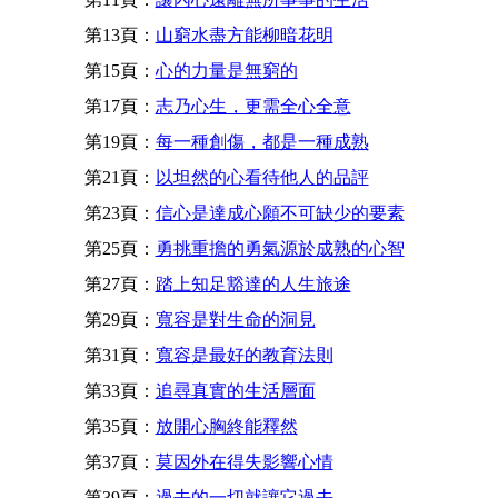
第13頁：
山窮水盡方能柳暗花明
第15頁：
心的力量是無窮的
第17頁：
志乃心生，更需全心全意
第19頁：
每一種創傷，都是一種成熟
第21頁：
以坦然的心看待他人的品評
第23頁：
信心是達成心願不可缺少的要素
第25頁：
勇挑重擔的勇氣源於成熟的心智
第27頁：
踏上知足豁達的人生旅途
第29頁：
寬容是對生命的洞見
第31頁：
寬容是最好的教育法則
第33頁：
追尋真實的生活層面
第35頁：
放開心胸終能釋然
第37頁：
莫因外在得失影響心情
第39頁：
過去的一切就讓它過去