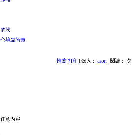
去的坎
變心境靠智慧
推薦
打印
| 錄入：
jason
| 閱讀：
次
的任意內容
款