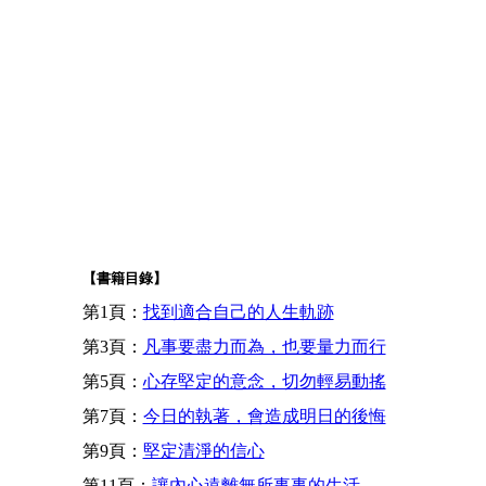
【書籍目錄】
第1頁：
找到適合自己的人生軌跡
第3頁：
凡事要盡力而為，也要量力而行
第5頁：
心存堅定的意念，切勿輕易動搖
第7頁：
今日的執著，會造成明日的後悔
第9頁：
堅定清淨的信心
第11頁：
讓內心遠離無所事事的生活