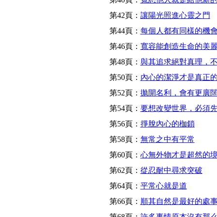
第42頁：
讓陽光照進心靈之門
第44頁：
每個人都有同樣的機
第46頁：
寬容能創造生命的美
第48頁：
與其追求絕對真理，
第50頁：
內心的潔淨才是真正
第52頁：
拋開名利，會有更廣
第54頁：
要想改變世界，必須
第56頁：
掙脫內心的枷鎖
第58頁：
無常之中有平常
第60頁：
心無外物才是超然的
第62頁：
從忍耐中尋求突破
第64頁：
平常心就是道
第66頁：
順其自然是最好的處
第68頁：
許多事情原本沒有那