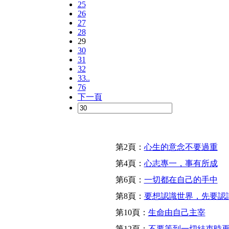
25
26
27
28
29
30
31
32
33..
76
下一頁
第2頁：
心生的意念不要過重
第4頁：
心志專一，事有所成
第6頁：
一切都在自己的手中
第8頁：
要想認識世界，先要認
第10頁：
生命由自己主宰
第12頁：
不要等到一切結束時