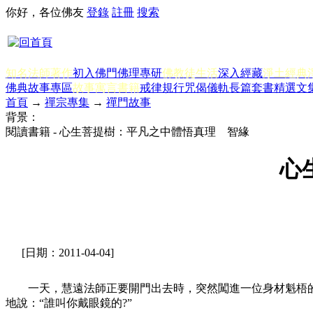
你好，各位佛友
登錄
註冊
搜索
知名法師著作
初入佛門
佛理專研
佛教徒生活
深入經藏
淨土經典
佛典故事專區
故事寓言書籍
戒律規行
咒偈儀軌
長篇套書
精選文
首頁
→
禪宗專集
→
禪門故事
背景：
閱讀書籍 - 心生菩提樹：平凡之中體悟真理 智緣
心
[日期：2011-04-04]
一天，慧遠法師正要開門出去時，突然闖進一位身材魁梧的
地說：“誰叫你戴眼鏡的?”