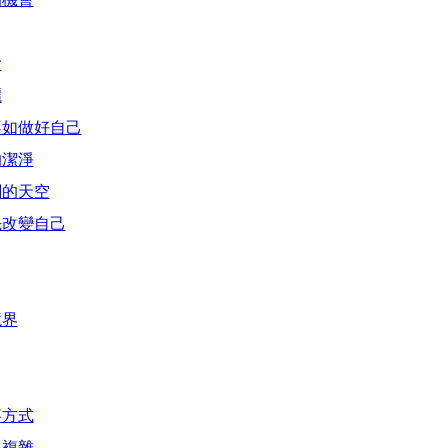
會
麗
不如做好自己
的潔淨
闊的天空
先改變自己
境界
事方式
么複雜