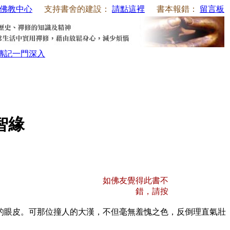
佛教中心
支持書舍的建設：
請點這裡
書本報錯：
留言板
傳記
一門深入
智緣
如佛友覺得此書不
錯，請按
眼皮。可那位撞人的大漢，不但毫無羞愧之色，反倒理直氣壯