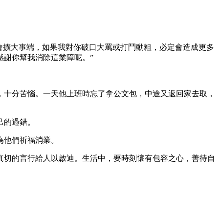
會擴大事端，如果我對你破口大罵或打鬥動粗，必定會造成更多
感謝你幫我消除這業障呢。”
十分苦惱。一天他上班時忘了拿公文包，中途又返回家去取，
己的過錯。
為他們祈福消業。
切的言行給人以啟迪。生活中，要時刻懷有包容之心，善待自