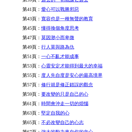
第41頁：
愛心可以戰勝邪惡
第43頁：
寬容也是一種無聲的教育
第45頁：
懂得換個角度思考
第47頁：
莫因渺小而卑微
第49頁：
行人莫與路為仇
第51頁：
一心不亂才能成事
第53頁：
心靈安定才能得到最大的幸福
第55頁：
度人先自度是安心的最高境界
第57頁：
修行就是修正錯誤的觀念
第59頁：
要改變的只是自己的心
第61頁：
時間會沖走一切的煩惱
第63頁：
堅定自我的心
第65頁：
不必改變自己的心志
第67頁：
強大的動力來自你的內心