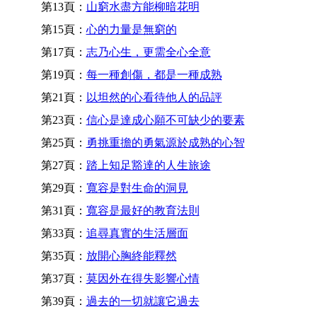
第13頁：
山窮水盡方能柳暗花明
第15頁：
心的力量是無窮的
第17頁：
志乃心生，更需全心全意
第19頁：
每一種創傷，都是一種成熟
第21頁：
以坦然的心看待他人的品評
第23頁：
信心是達成心願不可缺少的要素
第25頁：
勇挑重擔的勇氣源於成熟的心智
第27頁：
踏上知足豁達的人生旅途
第29頁：
寬容是對生命的洞見
第31頁：
寬容是最好的教育法則
第33頁：
追尋真實的生活層面
第35頁：
放開心胸終能釋然
第37頁：
莫因外在得失影響心情
第39頁：
過去的一切就讓它過去