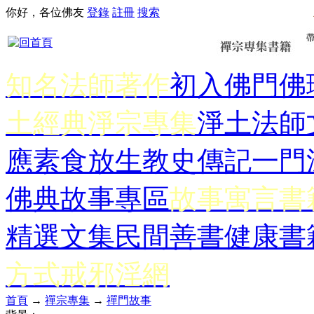
你好，各位佛友
登錄
註冊
搜索
知名法師著作
初入佛門
佛
土經典
淨宗專集
淨土法師
應
素食放生
教史傳記
一門
佛典故事專區
故事寓言書
精選文集
民間善書
健康書
方式
戒邪淫網
首頁
→
禪宗專集
→
禪門故事