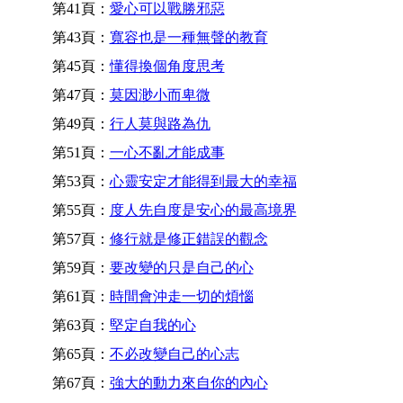
第41頁：
愛心可以戰勝邪惡
第43頁：
寬容也是一種無聲的教育
第45頁：
懂得換個角度思考
第47頁：
莫因渺小而卑微
第49頁：
行人莫與路為仇
第51頁：
一心不亂才能成事
第53頁：
心靈安定才能得到最大的幸福
第55頁：
度人先自度是安心的最高境界
第57頁：
修行就是修正錯誤的觀念
第59頁：
要改變的只是自己的心
第61頁：
時間會沖走一切的煩惱
第63頁：
堅定自我的心
第65頁：
不必改變自己的心志
第67頁：
強大的動力來自你的內心