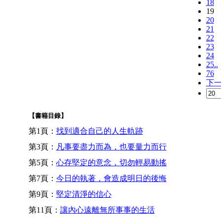
18
19
20
21
22
23
24
25..
76
下
【書籍目錄】
第1頁：
找到適合自己的人生軌跡
第3頁：
凡事要盡力而為，也要量力而行
第5頁：
心存堅定的意念，切勿輕易動搖
第7頁：
今日的執著，會造成明日的後悔
第9頁：
堅定清淨的信心
第11頁：
讓內心遠離無所事事的生活