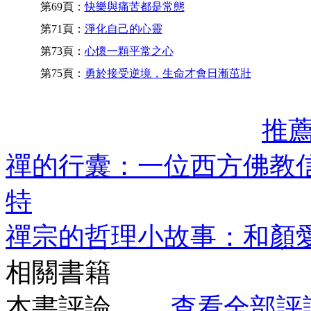
第69頁：
快樂與痛苦都是常態
第71頁：
淨化自己的心靈
第73頁：
心懷一顆平常之心
第75頁：
勇於接受逆境，生命才會日漸茁壯
推
禪的行囊：一位西方佛教
特
禪宗的哲理小故事：和顏愛
相關書籍
本書評論
查看全部評