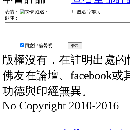
表情：
姓名：
匿名
字數
點評：
同意評論聲明
發表
版權沒有，在註明出處的
佛友在論壇、faceboo
功德與印經無異。
No Copyright 2010-2016
水晶
順正府大王公求道