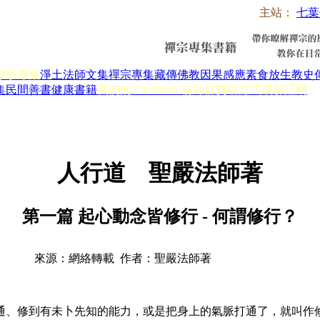
主站：
七葉
淨宗專集
淨土法師文集
禪宗專集
藏傳佛教
因果感應
素食放生
教史
集
民間善書
健康書籍
我們的 Facebook 粉絲群
贊助方式
戒邪淫網
人行道 聖嚴法師著
第一篇 起心動念皆修行 - 何謂修行？
來源：網絡轉載 作者：聖嚴法師著
修到有未卜先知的能力，或是把身上的氣脈打通了，就叫作修