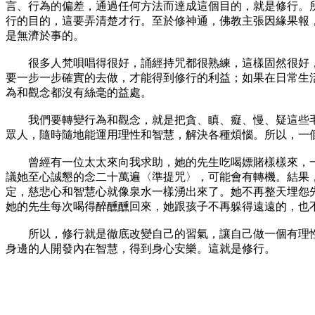
言、行為的偏差，通過任何方法而達成這個目的，就是修行。
行的目的，這要弄清楚才行。至於修神通，佛教主張因緣果報
是無濟於事的。
很多人梵唄唱得很好，誦經持咒都很熟練，這樣固然很好，但
要一步一步確實的去做，才能得到修行的利益；如果在日常生
為和觀念都沒有絲毫的益處。
我們要轉變行為和觀念，就是把貪、瞋、癡、慢、疑這些毛病
眾人，隨時隨地能運用理性和智慧，解決各種煩惱。所以，一
曾經有一位太太來向我求助，她的先生吃喝嫖賭樣樣來，一回
議她至心誠懇的念二十萬遍〈準提咒〉，可能會有轉機。結果
定，慈悲心和智慧心就像泉水一樣湧出來了。她不再整天埋怨
她的先生每次喝得醉醺醺回來，她跟孩子不再躲得遠遠的，也
所以，修行就是徹底改變自己的習氣，讓自己做一個有理性
身邊的人開發內在智慧，得到身心安樂。這就是修行。