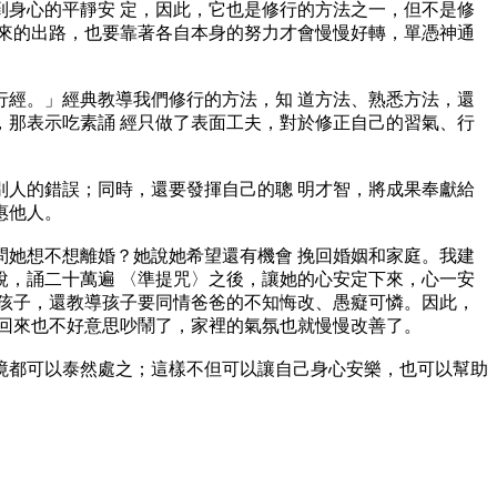
身心的平靜安 定，因此，它也是修行的方法之一，但不是修
來的出路，也要靠著各自本身的努力才會慢慢好轉，單憑神通
經。」經典教導我們修行的方法，知 道方法、熟悉方法，還
那表示吃素誦 經只做了表面工夫，對於修正自己的習氣、行
人的錯誤；同時，還要發揮自己的聰 明才智，將成果奉獻給
惠他人。
她想不想離婚？她說她希望還有機會 挽回婚姻和家庭。我建
，誦二十萬遍 〈準提咒〉之後，讓她的心安定下來，心一安
孩子，還教導孩子要同情爸爸的不知悔改、愚癡可憐。因此，
回來也不好意思吵鬧了，家裡的氣氛也就慢慢改善了。
都可以泰然處之；這樣不但可以讓自己身心安樂，也可以幫助