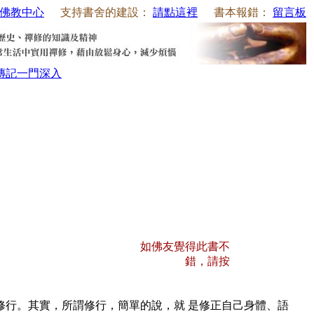
佛教中心
支持書舍的建設：
請點這裡
書本報錯：
留言板
傳記
一門深入
如佛友覺得此書不
錯，請按
行。其實，所謂修行，簡單的說，就 是修正自己身體、語