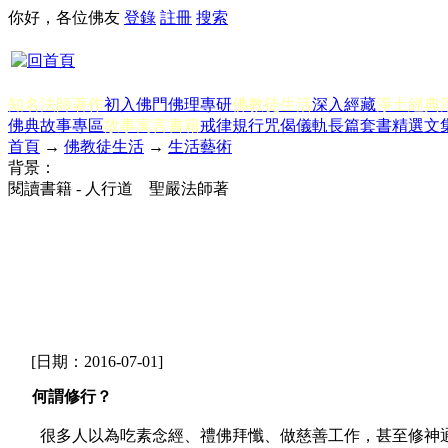
你好，各位佛友
登錄
註冊
搜索
知名法師著作
初入佛門
佛理專研
佛教徒生活
深入經藏
淨土經典
佛典故事專區
故事寓言書籍
戒律規行
咒偈儀軌
長篇套書
精選文
首頁
→
佛教徒生活
→
生活藝術
背景：
閱讀書籍 - 人行道 聖嚴法師著
[日期：2016-07-01]
何謂修行？
很多人以為吃素念經、禮佛拜懺、做慈善工作，甚至修神通、