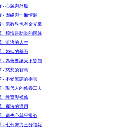
 - 心魔與外魔
 - 因緣與一廂情願
 - 宗教界也有金光黨
 - 煩惱是助道的因緣
 - 流浪的人生
 - 婚姻的基石
 - 為善要讓天下皆知
 - 慈悲的智慧
 - 不受無謂的損害
 - 現代人的修養工夫
 - 教育與禪修
 - 禪法的運用
 - 得失心與平常心
 - 七分努力三分福報