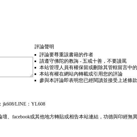
評論聲明
評論要尊重該書籍的作者
請遵守佛陀的教誨 - 五戒十善，不要謾罵
本站管理人員有權保留或刪除其管轄留言中
本站有權在網站內轉載或引用您的評論
參與本評論即表明您已經閱讀並接受上述條
608/LINE：YL608
、facebook或其他地方轉貼或相告本站連結，功德與印經無