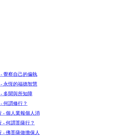
- 覺察自己的偏執
- 永恆的福德智慧
- 多聞與所知障
- 何謂修行？
 - 個人業報個人消
 - 何謂菩薩行？
 - 佛菩薩做擔保人