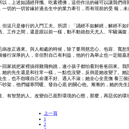
所以，上述如誦經拜懺、吃素禮佛，這些作法的確可以讓我們得到
，一切的一切皆緣於過去生中的業力牽引，而有現前的受 報，未
這只是修行的入門工夫。所謂：「誦經不如解經，解經不如行
活、工作之間，還是跟以前一樣，動不動就怨天尤人、牢騷滿腹，
改正過來。與人相處的時候，除了要用慈悲心、包容、寬恕別
個修行深厚的人，非但對自己有利益，他的行為舉止也一定能嘉
家就把家裡搞得雞飛狗跳，連小孩子都怕看到爸爸回來。我問
，她的先生還是和往常一樣，一點也沒變，反倒是她改變了。她說
先生，也不怨嘆自己命運不好、遇人不淑；她全心全意撫 養三個
不吵架，他們噓寒問暖、發自心底 的關心他。漸漸的，她的先生
、有智慧的人。改變自己面對環境的心態，那麼，再惡劣的環境
上一頁
1
2