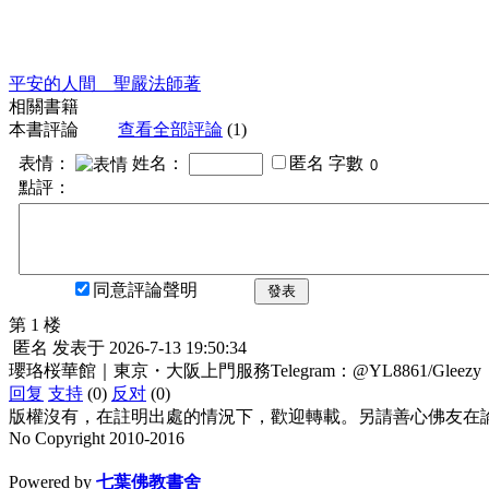
平安的人間 聖嚴法師著
相關書籍
本書評論
查看全部評論
(1)
表情：
姓名：
匿名
字數
點評：
同意評論聲明
發表
第 1 楼
匿名
发表于
2026-7-13 19:50:34
瓔珞桜華館｜東京・大阪上門服務Telegram：@YL8861/Gleezy：jk
回复
支持
(0)
反对
(0)
版權沒有，在註明出處的情況下，歡迎轉載。另請善心佛友在論壇
No Copyright 2010-2016
水晶
順正府大王公求道
Powered by
七葉佛教書舍