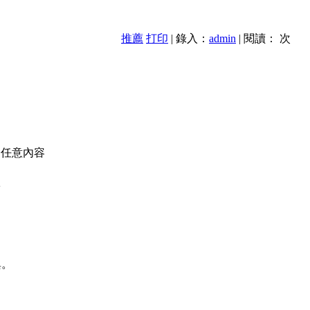
推薦
打印
| 錄入：
admin
| 閱讀：
次
的任意內容
款
異。