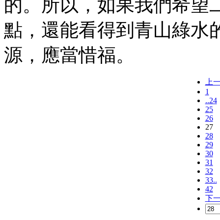
的。所以，如果我們希望
點，還能看得到青山綠水
源，應當惜福。
上
1
..24
25
26
27
28
29
30
31
32
33..
42
下