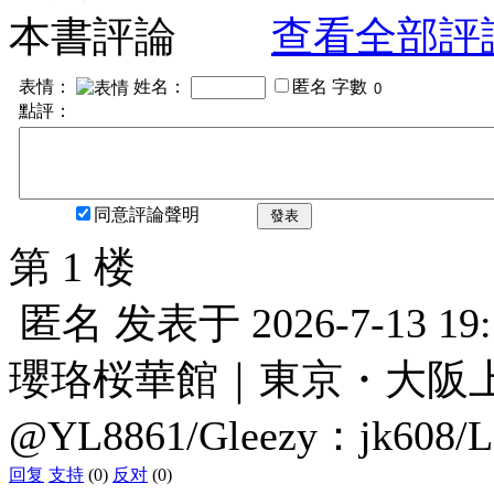
本書評論
查看全部評
表情：
姓名：
匿名
字數
點評：
同意評論聲明
發表
第 1 楼
匿名
发表于
2026-7-13 19
瓔珞桜華館｜東京・大阪上門服
@YL8861/Gleezy：jk608/
回复
支持
(0)
反对
(0)