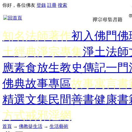
你好，各位佛友
登錄
註冊
搜索
知名法師著作
初入佛門
佛
土經典
淨宗專集
淨土法師
應
素食放生
教史傳記
一門
佛典故事專區
故事寓言書
精選文集
民間善書
健康書
方式
戒邪淫網
首頁
→
佛教徒生活
→
生活藝術