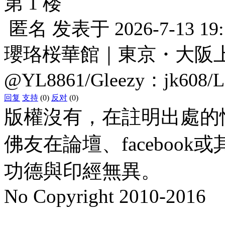
第 1 楼
匿名
发表于
2026-7-13 19
瓔珞桜華館｜東京・大阪上門服
@YL8861/Gleezy：jk608/
回复
支持
(0)
反对
(0)
版權沒有，在註明出處的
佛友在論壇、faceboo
功德與印經無異。
No Copyright 2010-2016
水晶
順正府大王公求道