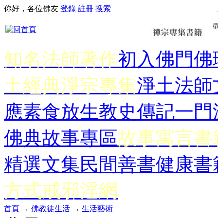
你好，各位佛友
登錄
註冊
搜索
知名法師著作
初入佛門
佛
土經典
淨宗專集
淨土法師
應
素食放生
教史傳記
一門
佛典故事專區
故事寓言書
精選文集
民間善書
健康書
方式
戒邪淫網
首頁
→
佛教徒生活
→
生活藝術