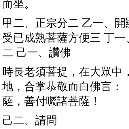
而坐。
甲二、正宗分
二
乙一、開
受已成熟菩薩方便
三
丁一
二
己一、讚佛
時長老須菩提，在大眾中
地，合掌恭敬而白佛言：
薩，善付囑諸菩薩！
己二、請問