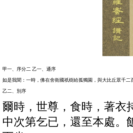
甲一、序分
二
乙一、通序
如是我聞：一時，佛在舍衛國祇樹給孤獨園，與大比丘眾千二
乙二、別序
爾時，世尊，食時，著衣
中次第乞已，還至本處。