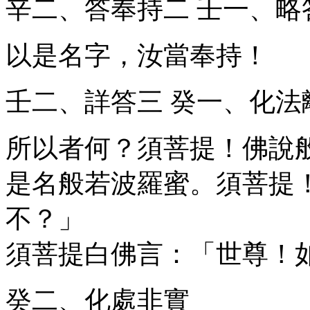
辛二、答奉持
二
壬一、略
以是名字，汝當奉持！
壬二、詳答
三
癸一、化法
所以者何？須菩提！佛說
是名般若波羅蜜。須菩提
不？」
須菩提白佛言：「世尊！
癸二、化處非實