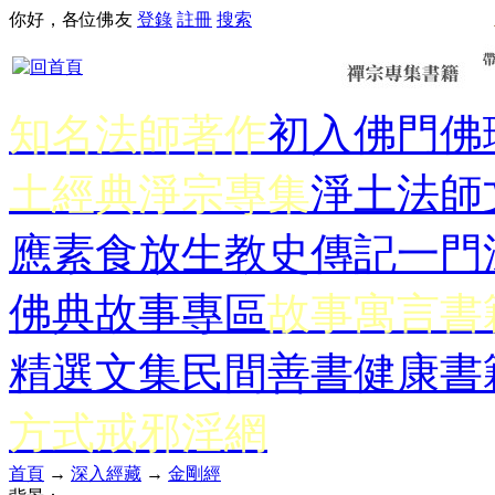
你好，各位佛友
登錄
註冊
搜索
知名法師著作
初入佛門
佛
土經典
淨宗專集
淨土法師
應
素食放生
教史傳記
一門
佛典故事專區
故事寓言書
精選文集
民間善書
健康書
方式
戒邪淫網
首頁
→
深入經藏
→
金剛經