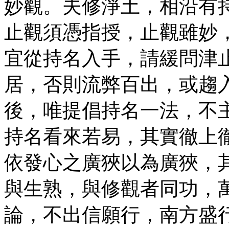
妙觀。夫修淨土，相沿有
止觀須憑指授，止觀雖妙
宜從持名入手，請緩問津
居，否則流弊百出，或趨
後，唯提倡持名一法，不
持名看來若易，其實徹上
依發心之廣狹以為廣狹，
與生熟，與修觀者同功，
論，不出信願行，南方盛