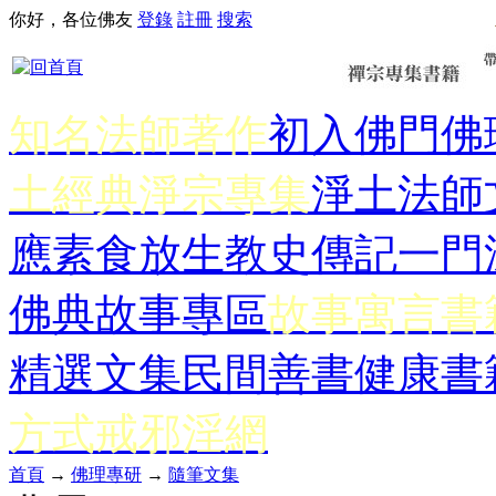
你好，各位佛友
登錄
註冊
搜索
知名法師著作
初入佛門
佛
土經典
淨宗專集
淨土法師
應
素食放生
教史傳記
一門
佛典故事專區
故事寓言書
精選文集
民間善書
健康書
方式
戒邪淫網
首頁
→
佛理專研
→
隨筆文集