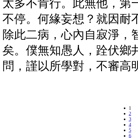
太多不肯行。此無他，第
不停。何緣妄想？就因耐
除此二病，心內自寂淨，
矣。僕無知愚人，跧伏鄉
問，謹以所學對，不審高
1
2
3
4
5
6