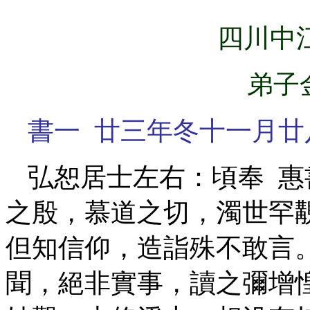
四川中
弟子
書一 廿三年冬十一月廿
弘恕居士左右：頃奉 
之殷，慕道之切，濁世罕
但知信仰，造詣殊不敢言
聞，絕非實事，讀之彌增