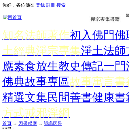
你好，各位佛友
登錄
註冊
搜索
知名法師著作
初入佛門
佛
土經典
淨宗專集
淨土法師
應
素食放生
教史傳記
一門
佛典故事專區
故事寓言書
精選文集
民間善書
健康書
方式
戒邪淫網
首頁
→
因果感應
→
認識因果