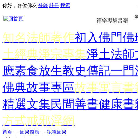
你好，各位佛友
登錄
註冊
搜索
知名法師著作
初入佛門
佛
土經典
淨宗專集
淨土法師
應
素食放生
教史傳記
一門
佛典故事專區
故事寓言書
精選文集
民間善書
健康書
方式
戒邪淫網
首頁
→
因果感應
→
認識因果