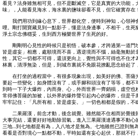
看見？法身雖無相可見，但不是斷滅空，它是真實的大功能，
味」，人能看見海水，海水裏的鹽味卻看不見，但它確實存在
我們用功到緣心息下，世界都化空，便時到神知，心領神
哩。剛打開寶藏見到一點影子，懂是法身邊事，不相干，生死
淨土宗念佛穩妥，生到西方極樂世界了生死的好。
剛剛明心見性的時候只是初悟，破本參，才跨過第一道門
皆是虛妄」相應，處順境而不喜，遇逆境而不惱，絲毫無動於
性，其它一切都不可得，還須更向上，覺性與不可得也不住才
林裏，清淨無染，但是，到城市裏就不免眼花撩亂思念紛起了
在打坐的過程當中，有很多現象出現，如美好的佛、菩薩
要起一些變化：如身體沒有了，或手腳和頭沒有了等等，都不
到時一下子大爆炸，內而身、心，外而世界一齊銷殞，虛空也
常得佛菩薩的加被，以外界的爆炸聲引起內心的爆炸，但是千
牢牢記住：「凡所有相，皆是虛妄。」一切色相都是假的，不
二果羅漢，前念才動，後念就覺。雖然能不住相而於覺後
大事完結，還要好好地勤除習氣，進入三果羅漢達遇事不動心
三地
...到七地都是有為，入八地才是無為。七地雖然已證到
看看是否對境心一點都不動，平時如還有妄心起伏，那就不行