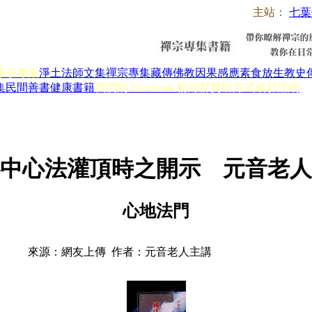
主站：
七葉
淨宗專集
淨土法師文集
禪宗專集
藏傳佛教
因果感應
素食放生
教史
集
民間善書
健康書籍
我們的 Facebook 粉絲群
贊助方式
戒邪淫網
中心法灌頂時之開示 元音老人
心地法門
來源：網友上傳 作者：元音老人主講