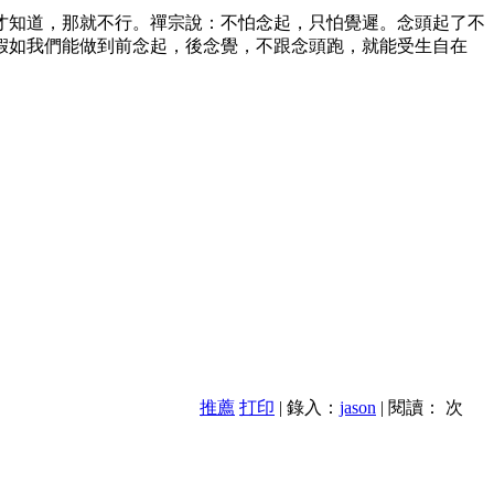
才知道，那就不行。禪宗說：不怕念起，只怕覺遲。念頭起了不
假如我們能做到前念起，後念覺，不跟念頭跑，就能受生自在
推薦
打印
| 錄入：
jason
| 閱讀：
次