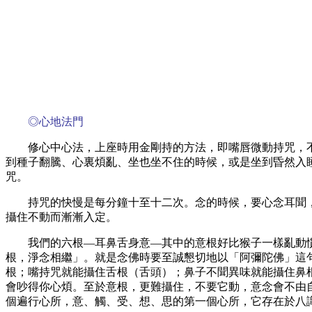
◎心地法門
修心中心法，上座時用金剛持的方法，即嘴唇微動持咒，
到種子翻騰、心裏煩亂、坐也坐不住的時候，或是坐到昏然入
咒。
持咒的快慢是每分鐘十至十二次。念的時候，要心念耳聞
攝住不動而漸漸入定。
我們的六根—耳鼻舌身意—其中的意根好比猴子一樣亂動
根，淨念相繼」。就是念佛時要至誠懇切地以「阿彌陀佛」這
根；嘴持咒就能攝住舌根（舌頭）；鼻子不聞異味就能攝住鼻
會吵得你心煩。至於意根，更難攝住，不要它動，意念會不由
個遍行心所，意、觸、受、想、思的第一個心所，它存在於八