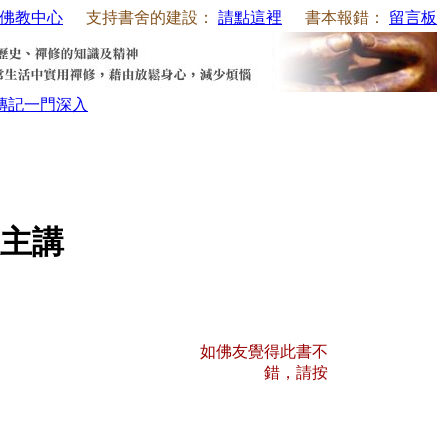
佛教中心
支持書舍的建設：
請點這裡
書本報錯：
留言板
傳記
一門深入
主講
如佛友覺得此書不
錯，請按