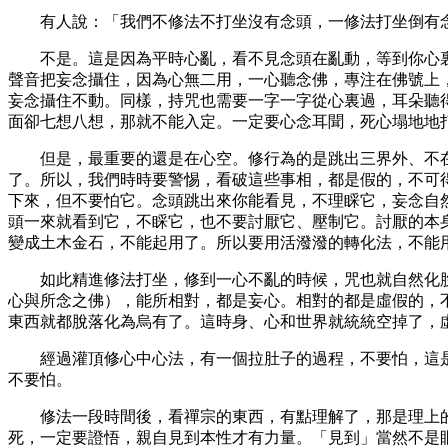
有人說：「我們不修法不打坐沒有念頭，一修法打坐倒有
不是。這是因為平時心亂，看不見念頭在亂動，等到你心
聲音把妄念攝住，因為心無二用，一心聽念佛，專注在佛號上
妄念攝住不動。同樣，持咒也需要一字一字從心裏過，耳朵聽
面卻七想八想，那就不能入定。一定要心念耳聞，死心塌地地
但是，最重要的還是在心空。修行為的是跳出三界外、不
了。所以，我們時時要警惕，看破這些事相，都是假的，不可
下來，但不要怕它。念頭跳出來你能看見，不理睬它，妄念自
頭一來就看到它，不睬它，也不要討厭它、壓制它。討厭的本
變成土木金石，不能起用了。所以要用活潑潑的轉化法，不能
如此精進修法打坐，修到一心不亂的時候，咒也就自然化
心與所念之佛），能所相對，都是妄心。相對的都是虛假的，
東西就都脫落化為烏有了。這時身、心和世界就統統空掉了，
經過灌頂修心中心法，有一個拉肚子的過程，不要怕，這
不要怕。
修法一段時間後，看禪宗的東西，有點理解了，那是理上
死，一定要證悟，親自見到本性才有力量。「見到」當然不是