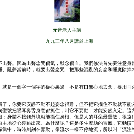
元音老人主講
一九九三年八月講於上海
不出聲。因為出聲念咒傷氣，默念傷血。我們修法首先要注意身
睡、亂夢當前時，就要出聲念咒，把那些混亂的妄念和睡魔除掉
，就是一個字一個字的從心裏過，不是有口無心地去念，要用耳
慣了，你要它安靜不動不起妄念很難，但不把它攝住不動就不能
句聖號把眼耳鼻舌身意都抓住，叫它不要動，才能安然入定。這
根；身體不接觸外境就能攝住身根。但是人的耳朵最靈敏，很遠
自主地從心裏跳出來。為什麼呢？這是多生歷劫的習氣，它動慣
識當中，時時刻刻在蠢動，像流水一樣不停地流，所以叫「流注