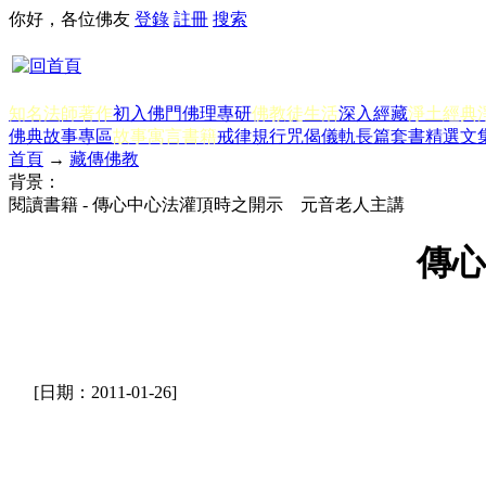
你好，各位佛友
登錄
註冊
搜索
知名法師著作
初入佛門
佛理專研
佛教徒生活
深入經藏
淨土經典
佛典故事專區
故事寓言書籍
戒律規行
咒偈儀軌
長篇套書
精選文
首頁
→
藏傳佛教
背景：
閱讀書籍 - 傳心中心法灌頂時之開示 元音老人主講
傳心
[日期：2011-01-26]