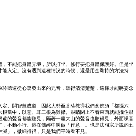
體，不能把身體弄壞，所以打坐、修行要把身體保護好。但是坐
才能入定。沒有遇到這種情況的時候，還是用金剛持的方法持
朵聆聽這從心裏發出來的咒音，聽得清清楚楚，這樣才能將妄念
入定、開智慧成道。因此大勢至菩薩教導我們念佛須「都攝六
六根當中，以意、耳二根為難攝。眼睛閉上不看東西就能攝住眼
很遠的聲音都能聽見，隔著一座大山的聲音也聽得見，外面噪音
了，不動不行。這在佛經中叫做「作意」。也是法相宗所說的五
生滅」，微細得很，只是我們平時看不見。