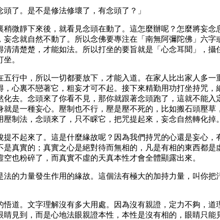
念頭了。是不是修法修壞了，有念頭了？」
裏稍微靜下來後，就看見念頭在動了。這怎麼辦呢？怎麼將妄念
，妄念就自然不動了。所以念佛要專注在「南無阿彌陀佛」六字
得清清楚楚，才能如法。所以打坐的要旨就是「心念耳聞」，攝
打坐。
在五行中，所以一切都要放下，才能入道。在家人比出家人多一
得，心裏不戀著它，粗妄才可不起。接下來精勤用功打坐持咒，
然化去。念頭來了你看不見，那你就跟著念頭跑了，這就不能入
身就是一種妄心。壓制也不行，壓是壓不死的，比如搬石頭壓草
用壓制法，念頭來了，只不睬它，把咒提起來，妄念自然轉化掉
脫提不起來了。這是什麼緣故呢？因為我們持咒的心還是妄心，
不是真實的；真實之心是絕對待而無相的，凡是有相的東西都是
虛空也粉碎了，而真實不虛的天真本性才會全體顯露出來。
是法的力量發生作用的緣故。這個法有極大的加持力量，叫你把
的悟道。文字理解沒有多大用處。因為沒有親證，定力不夠，道
眼睛見到，而是心地法眼親證本性，本性是沒有相的，眼睛只能