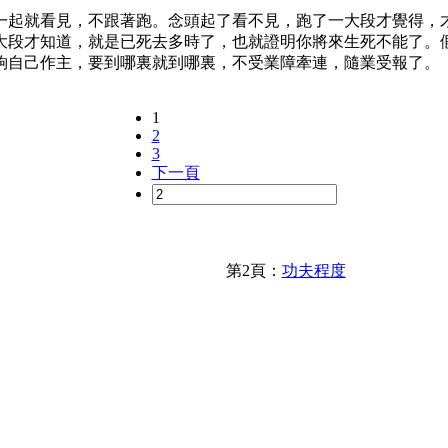
一起就看見，不跟著跑。念頭起了看不見，跑了一大段才覺得，
大段才知道，就是已死去多時了，也就證明你將來生死不能了。
夠自己作主，要到哪裏就到哪裏，不受業障牽連，隨業受報了。
1
2
3
下一頁
第2頁：
功夫程度