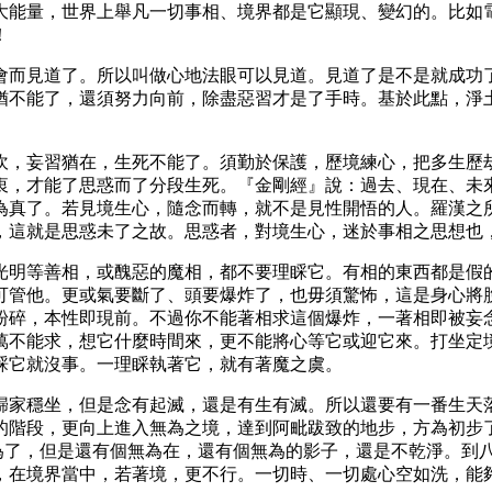
大能量，世界上舉凡一切事相、境界都是它顯現、變幻的。比如
！
會而見道了。所以叫做心地法眼可以見道。見道了是不是就成功
猶不能了，還須努力向前，除盡惡習才是了手時。基於此點，淨
坎，妄習猶在，生死不能了。須勤於保護，歷境練心，把多生歷
衷，才能了思惑而了分段生死。『金剛經』說：過去、現在、未
為真了。若見境生心，隨念而轉，就不是見性開悟的人。羅漢之
，這就是思惑未了之故。思惑者，對境生心，迷於事相之思想也
光明等善相，或醜惡的魔相，都不要理睬它。有相的東西都是假
可管他。更或氣要斷了、頭要爆炸了，也毋須驚怖，這是身心將
粉碎，本性即現前。不過你不能著相求這個爆炸，一著相即被妄
萬不能求，想它什麼時間來，更不能將心等它或迎它來。打坐定
睬它就沒事。一理睬執著它，就有著魔之虞。
歸家穩坐，但是念有起滅，還是有生有滅。所以還要有一番生天
的階段，更向上進入無為之境，達到阿毗跋致的地步，方為初步
無為了，但是還有個無為在，還有個無為的影子，還是不乾淨。
，在境界當中，若著境，更不行。一切時、一切處心空如洗，能