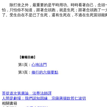
除打坐之外，最重要的是平時用功。時時看著自己，念頭
怕，只怕你不知道，跟著念頭跑，就是生死；跟著念頭跑了一
了。受生自在不是已了生死，還有生死在，不過在生死當頭能
【書籍目錄】
第1頁：
心地法門
第3頁：
修行的六個要點
菩提道次第廣論 法尊法師譯
人間是劇場：我們認知因緣 宗薩蔣揚欽哲仁波切
相關書籍