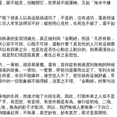
電，眼不能見，但離開它，世界就不能運轉。又如「海水中鹽
了呢？很多人以為這樣就成功了，不是的，沒有成功，還差得遠
土宗人常常說禪宗不好：縱然明心見性，生死也不能了，還不如
劫執著的妄習消滅光，真正做到與『金剛經』所說「凡所有相，
來心皆不可得。心既不可得，還動什麼？真見性的人只有這個覺
所以有四果之分，也是在是否生心動念上劃分的。初果羅漢在山
，就是對幻境惑當真實，產生占有之妄想也。
的，一著相，就容易著魔。還有，當你從有相過渡到無相的時候
脫落的前奏。一害怕、一驚覺，即前功盡棄而出定了。等到火候
念所遮，非但不能爆炸，連空也入不了。密宗就有這個妤處，常
境中的一切形象都不能理睬，須置之不理。『金剛經』的警句須
落地的生死，然後才能了分段生死。因此，打開本來之人並不是
了手。有思想、有妄情、有造作都是有為。修行從初地、二地、
到八地，無為的影子才取消。所以，我們每個人要衡量一下自己，
夠隨緣起用，不執著，真空妙有、妙有真空，那才是真開悟。