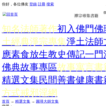
你好，各位佛友
登錄
註冊
搜索
知名法師著作
初入佛門
佛
土經典
淨宗專集
淨土法師
應
素食放生
教史傳記
一門
佛典故事專區
故事寓言書
精選文集
民間善書
健康書
方式
戒邪淫網
首頁
→
精選文集
→
圓瑛大師文集