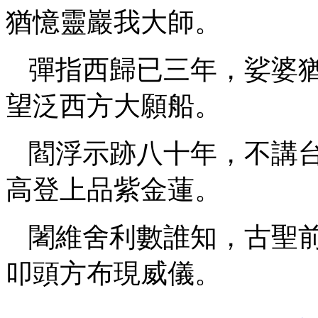
猶憶靈巖我大師。
彈指西歸已三年，娑婆
望泛西方大願船。
閻浮示跡八十年，不講
高登上品紫金蓮。
闍維舍利數誰知，古聖
叩頭方布現威儀。