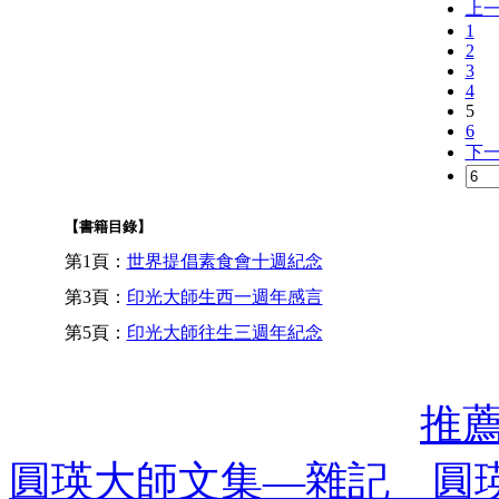
上
1
2
3
4
5
6
下
【書籍目錄】
第1頁：
世界提倡素食會十週紀念
第3頁：
印光大師生西一週年感言
第5頁：
印光大師往生三週年紀念
推
圓瑛大師文集—雜記 圓