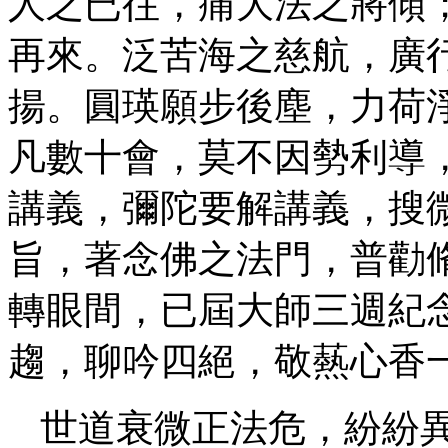
人之已往，痛大法之將傾
再來。泛苦海之慈航，廣
揚。圓瑛願步後塵，力荷
凡數十會，莫不因勢利導
講義，彌陀要解講義，搜
旨，著念佛之法門，普勸
轉眼間，已屆大師三週紀
趨，聊吟四絕，敬爇心香
世道衰微正法危，紛紛