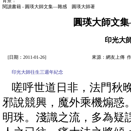
背景：
閱讀書籍 - 圓瑛大師文集—雜感 圓瑛大師著
圓瑛大師文集
印光大
[日期：2011-01-26]
來源：網友上傳 
印光大師往生三週年紀念
嗟呼世道日非，法門秋
邪說競興，魔外乘機煽惑
明珠。淺識之流，多為疑