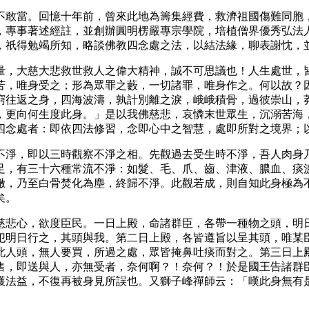
不敢當。回憶十年前，曾來此地為籌集經費，救濟祖國傷難同胞
，專事著述經註，並創辦圓明楞嚴專宗學院，培植僧界優秀弘法
，祇得勉竭所知，略談佛教四念處之法，以結法緣，聊表謝忱，
量，大慈大悲救世救人之偉大精神，誠不可思議也！人生處世，
苦，唯身受之；形為眾罪之藪，一切諸罪，唯身作之。何以故？
窮往返之身，四海波濤，孰計別離之淚，峨峨積骨，過彼崇山，
，更向何生度此身。」是以我佛慈悲，哀憐末世眾生，沉溺苦海
四念處者：即依四法修習，念即心中之智慧，處即所對之境界；
不淨，即以三時觀察不淨之相。先觀過去受生時不淨，吾人肉身
足，有三十六種常流不淨：如髮、毛、爪、齒、津液、膿血、痰
噉，乃至白骨焚化為塵，終歸不淨。此觀若成，則自知此身極為
矣。
慈悲心，欲度臣民。一日上殿，命諸群臣，各帶一種物之頭，明
犯明日行之，其頭與我。第二日上殿，各皆遵旨以呈其頭，唯某
此人頭，無人要買，所過之處，眾皆掩鼻吐痰而對之。第三日上
售，即送與人，亦無受者，奈何啊？！奈何？！於是國王告諸群
獲法益，不復再被身見所誤也。又獅子峰禪師云：「嘆此身無有