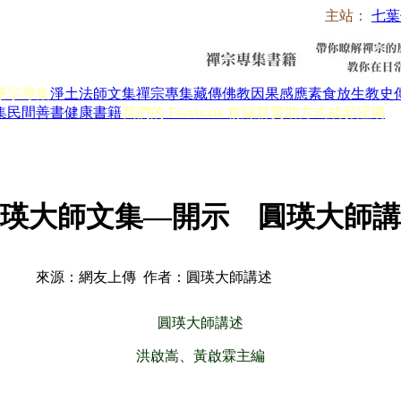
主站：
七葉
淨宗專集
淨土法師文集
禪宗專集
藏傳佛教
因果感應
素食放生
教史
集
民間善書
健康書籍
我們的 Facebook 粉絲群
贊助方式
戒邪淫網
瑛大師文集—開示 圓瑛大師講
來源：網友上傳 作者：圓瑛大師講述
圓瑛大師講述
洪啟嵩
、黃啟霖主編