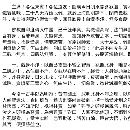
主席！各位來賓！各位道友：圓瑛今日叨承開會歡迎，實
鐵窗風味，二十八天方始脫難。就於上海圓明講堂，閉門數載
洋，今日得與諸位聚會一堂，無任欣慶！自愧學淺，無多貢獻
佛教自印度傳入中國，已千餘年矣。其教理高深，法門無
吾有身，吾若無身，夫復何患。」當知身為眾苦之本，一切諸
無量劫，捨身受身，備嬰諸苦。省庵祖師云：「大千塵點，難
則無邊之苦，何由出離！洞山良价禪師云：「此身不向今生度
三觀心無常，四觀法無我，」令其信解修證，共脫苦海輪迴。
一、觀身不淨：以自己靈靈不昏之智慧，觀照此身，唯是
二臟之中，為住處不淨。次觀現在時不淨，經云：人身從頭至
淨，此身死後，日久未收，便現胖脹青瘀，皮破血流，肉爛蟲
滅除。貪瞋癡三毒之心，無由生起，一切惡業，悉皆滅盡無餘
今引一古事以為明證：昔有國王，深明此身不淨之理，以
人頭屬違法，否則逆旨，遂與刑部尚書磋商，擇一應受死刑之
皆愕然，不知所以，祇得往賣，如豬羊雞鴨之頭極易脫售，唯
汝之人頭極為尊貴，為何難賣？對曰：人頭不比他頭，不獨難
作死屍看。」當生厭離，急宜勘破，諸苦自除。臣皆大悟，各
其言，便獲勝益也。