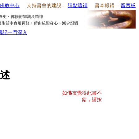
佛教中心
支持書舍的建設：
請點這裡
書本報錯：
留言板
傳記
一門深入
述
如佛友覺得此書不
錯，請按