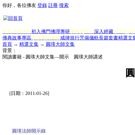
你好，各位佛友
登錄
註冊
搜索
知名法師著作
初入佛門
佛理專研
佛教徒生活
深入經藏
淨土經典
佛典故事專區
故事寓言書籍
戒律規行
咒偈儀軌
長篇套書
精選文
首頁
→
精選文集
→
圓瑛大師文集
背景：
閱讀書籍 - 圓瑛大師文集—開示 圓瑛大師講述
圓
[日期：2011-01-26]
圓瑛法師開示錄