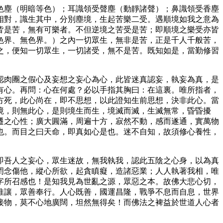
色塵（明暗等色）；耳識領受聲塵（動靜諸聲）；鼻識領受香塵
相對，識生其中，分別塵境，生起苦樂二受。遇順境如我之意為
皆是苦，無有可樂者。不但逆境之苦受是苦；即順境之樂受亦皆
色界、無色界。）之內一切眾生，無非是苦，正是千人千般苦，
之，便知一切眾生，一切諸受，無不是苦。既知如是，當勤修習
認肉團之假心及妄想之妄心為心，此皆迷真認妄，執妄為真，是
有心。再問：心在何處？必以手指其胸曰：在這裏。唯所指者，
方死，此心尚在，即不思想，以此證知生前思想，決非此心。當
境，則無此心，是則境生而生，境滅而滅，生滅無常，昏昏擾
遷之心性；廣大圓滿，周遍十方，寂然不動，感而遂通，實萬物
也。而目之曰天命，即真如心是也。迷不自知，故須修心養性，
即吾人之妄心，眾生迷故，無我執我，認此五陰之心身，以為真
罔念傷他，縱心所欲，起貪瞋癡，造諸惡業；人人執著我相，唯
字所召感也！是知我見為世亂之源，眾惡之本。故佛大悲心切，
推讓，眾善奉行。人心既善，國運昌隆，戰爭不息而自息，世界
接物，莫不心地廣闊，坦然無得矣！而佛法之裨益於世道人心者