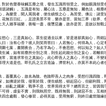
，對於色聲香味觸五塵之境，發生五識而領受之。例如眼識領受
順逆諸觸）。五識是有知，屬心法，五塵是無知，屬色法，根塵
心，為樂受，聞人罵我者，便生瞋恨之心，為苦受。佛云：諸受
，花無百日紅。」足證美景不常，樂亦是苦。當知三界（欲界、
上天人雖享福樂，善報一盡，復墜惡趣，故亦是苦。是故以智觀
妄想心，三是真如心。眾生從過去以來，皆是迷卻真如心，而錯
人曰：汝有心否？彼人則笑而答曰：人若無心，何得為人，心定
周圍七葉，晝開夜合，乃名字為心，不會思想。何以知之？如人
境生滅，如有前塵所分別之境，則生起此能分別之妄心，若離前
無常，當進求常住之真如心，此心即吾人之真心，不生滅，不變
原理大道是也。即孔氏之立言造論，濟世利人，亦莫不本此心者
法，蓋覆真心，故名為陰。色陰即吾人之肉身，受想行識四陰，
深，如拂逆於我，侵害於我，便生瞋怒，頓起惡心，但顧利我，
會，紛亂之國家，戰爭不息，世界焉得太平？總而言之，皆因我
不可得，虛妄不實，則我執照空。既得無我，則諸惡不生，互相
依四念處觀，發心修習，必得其益，受用無窮，則終日處世隨緣