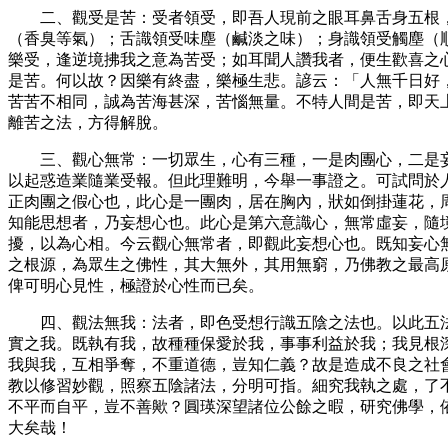
二、觀受是苦：受者領受，即吾人現前之眼耳鼻舌身五根
（香臭等氣）；舌識領受味塵（鹹淡之味）；身識領受觸塵（
樂受，逢逆境拂我之意為苦受；如耳聞人讚我者，便生歡喜之
是苦。何以故？因樂有終盡，樂極生悲。諺云：「人無千日好
苦苦不相同，誠為苦海甚深，苦惱無量。不特人間是苦，即天
離苦之法，方得解脫。
三、觀心無常：一切眾生，心有三種，一是肉團心，二是
以起惑造業隨業受報。但此理難明，今舉一事證之。可試問於
正肉團之假心也，此心是一團肉，居在胸內，狀如倒掛蓮花，
知能思想者，乃妄想心也。此心是第六意識心，無常虛妄，隨
擾，以為心相。今云觀心無常者，即觀此妄想心也。既知妄心
之根源，為眾生之佛性，其大無外，其用無窮，乃佛教之最高
俾可明心見性，極證於心性而已矣。
四、觀法無我：法者，即色受想行識五陰之法也。以此五
實之我。既執有我，故種種保愛於我，事事利益於我；我見根
我與我，互相爭奪，不重道德，豈知仁義？故是造成不良之社
教以修習妙觀，照察五陰諸法，分明可指。細究我執之處，了
不平而自平，豈不善歟？圓瑛深望諸位公餘之暇，研究佛學，
大矣哉！