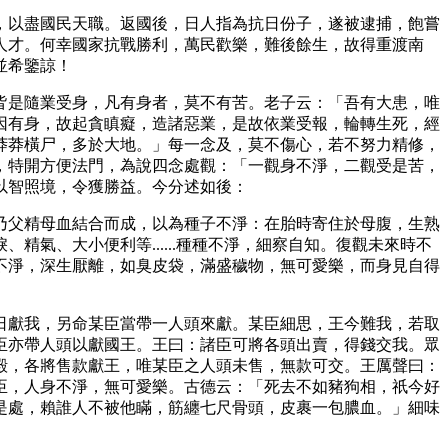
，以盡國民天職。返國後，日人指為抗日份子，遂被逮捕，飽嘗
人才。何幸國家抗戰勝利，萬民歡樂，難後餘生，故得重渡南
並希鑒諒！
皆是隨業受身，凡有身者，莫不有苦。老子云：「吾有大患，唯
因有身，故起貪瞋癡，造諸惡業，是故依業受報，輪轉生死，經
莽莽橫尸，多於大地。」每一念及，莫不傷心，若不努力精修，
，特開方便法門，為說四念處觀：「一觀身不淨，二觀受是苦，
以智照境，令獲勝益。今分述如後：
乃父精母血結合而成，以為種子不淨：在胎時寄住於母腹，生熟
淚、精氣、大小便利等
......種種不淨，細察自知。復觀未來時不
不淨，深生厭離，如臭皮袋，滿盛穢物，無可愛樂，而身見自得
日獻我，另命某臣當帶一人頭來獻。某臣細思，王今難我，若取
臣亦帶人頭以獻國王。王曰：諸臣可將各頭出賣，得錢交我。眾
殿，各將售款獻王，唯某臣之人頭未售，無款可交。王厲聲曰：
臣，人身不淨，無可愛樂。古德云：「死去不如豬狗相，祇今好
是處，賴誰人不被他瞞，筋纏七尺骨頭，皮裹一包膿血。」細味