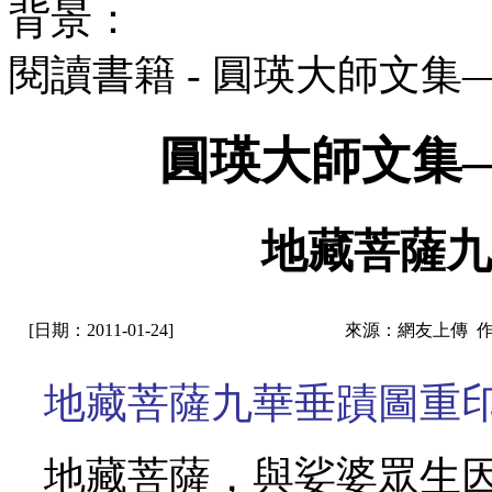
背景：
閱讀書籍 - 圓瑛大師文
圓瑛大師文集
地藏菩薩九
[日期：2011-01-24]
來源：網友上傳 
地藏菩薩九華垂蹟圖重
地藏菩薩，與娑婆眾生