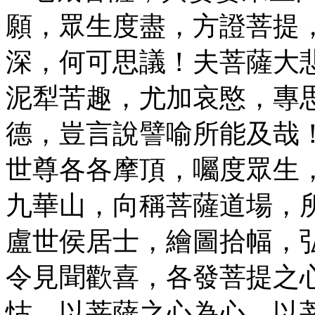
願，眾生度盡，方證菩提
深，何可思議！夫菩薩大
泥犁苦趣，尤加哀愍，專
德，豈言說譬喻所能及哉
世尊各各摩頂，囑度眾生
九華山，向稱菩薩道場，
盧世侯居士，繪圖拾幅，
令見聞歡喜，各發菩提之
怙，以菩薩之心為心，以