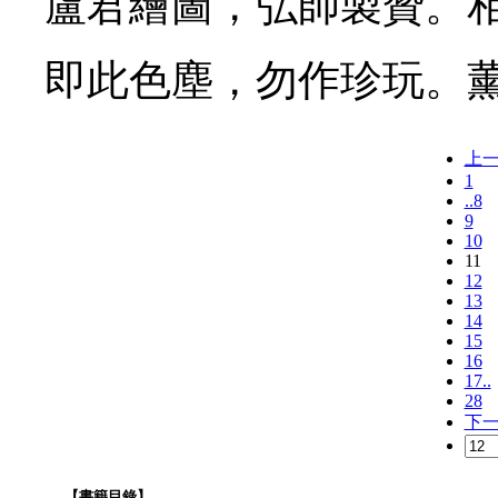
盧君繪圖，弘師製贊。
即此色塵，勿作珍玩。
上
1
..8
9
10
11
12
13
14
15
16
17..
28
下
【書籍目錄】