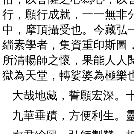
行，願行成就，一一無非
中，摩頂攝受也。今藏弘
緇素學者，集資重印斯圖
所清暢師之懷，果能人人
獄為天堂，轉娑婆為極樂
大哉地藏，誓願宏深。
九華垂蹟，方便利生。