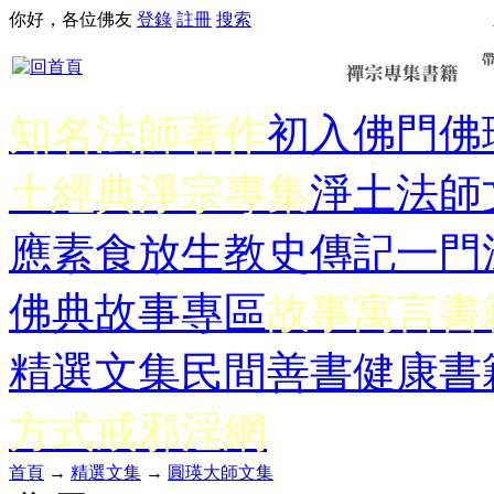
你好，各位佛友
登錄
註冊
搜索
知名法師著作
初入佛門
佛
土經典
淨宗專集
淨土法師
應
素食放生
教史傳記
一門
佛典故事專區
故事寓言書
精選文集
民間善書
健康書
方式
戒邪淫網
首頁
→
精選文集
→
圓瑛大師文集