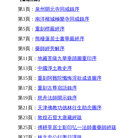
第1頁：
泉州開元寺同戒錄序
第3頁：
南洋檳城極樂寺同戒錄序
第5頁：
重刻楞嚴經序
第7頁：
熊棲蓮居士書華嚴經序
第9頁：
藥師經旁解序
第11頁：
地藏菩薩九華垂蹟圖重印序
第13頁：
中國淨土教史序
第15頁：
重刻阿難陀懺悔淫欲成道圖序
第17頁：
重刻古尊宿語錄序
第19頁：
慈舟法師開示錄序
第21頁：
天津佛教功德林往生助念團序
第23頁：
敦煌石窟大唐藏經跋
第25頁：
傅耕莘居士影印弘一法師書藥師經跋
第27頁：
林文忠公行輿日課跋