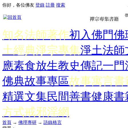
你好，各位佛友
登錄
註冊
搜索
知名法師著作
初入佛門
佛
土經典
淨宗專集
淨土法師
應
素食放生
教史傳記
一門
佛典故事專區
故事寓言書
精選文集
民間善書
健康書
方式
戒邪淫網
首頁
→
佛理專研
→
語錄格言