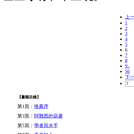
上
1
2
3
4
5
6
7
8
9..
56
下
【書籍目錄】
第1頁：
推薦序
第3頁：
阿難西的葫蘆
第5頁：
學者與水手