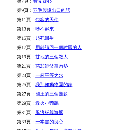
第7頁：
看見疑心
第9頁：
羽毛與說出口的話
第11頁：
包容的天使
第13頁：
吵不起來
第15頁：
起死回生
第17頁：
用錢請回一個討厭的人
第19頁：
甘地的三個敵人
第21頁：
慈悲師父當肉墊
第23頁：
一杯平等之水
第25頁：
我那如動物園的家
第27頁：
國王的三個難題
第29頁：
救火小鸚鵡
第31頁：
風浪板與海豚
第33頁：
一本書的良心