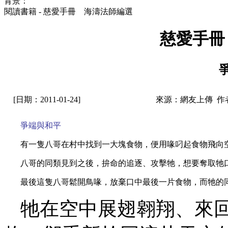
背景：
閱讀書籍 - 慈愛手冊 海濤法師編選
慈愛手冊
[日期：2011-01-24]
來源：網友上傳 作
爭端與和平
有一隻八哥在村中找到一大塊食物，便用喙叼起食物飛向
八哥的同類見到之後，拚命的追逐、攻擊牠，想要奪取牠
最後這隻八哥鬆開鳥喙，放棄口中最後一片食物，而牠的
牠在空中展翅翱翔、來