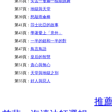
第35頁：
失去一隻腳一樣能跳舞
第37頁：
地獄與天堂
第39頁：
怒敲雨傘棒
第41頁：
莎士比亞的故事
第43頁：
學著愛上「意外」
第45頁：
一半的錯和一半的對
第47頁：
鳥言鳥語
第49頁：
皇后的智慧
第51頁：
貪心與無心
第53頁：
天堂與地獄之別
第55頁：
好人與惡人
推