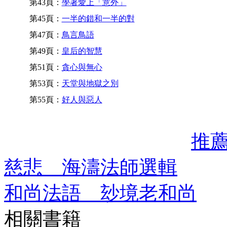
第43頁：
學著愛上「意外」
第45頁：
一半的錯和一半的對
第47頁：
鳥言鳥語
第49頁：
皇后的智慧
第51頁：
貪心與無心
第53頁：
天堂與地獄之別
第55頁：
好人與惡人
推
慈悲 海濤法師選輯
和尚法語 玅境老和尚
相關書籍