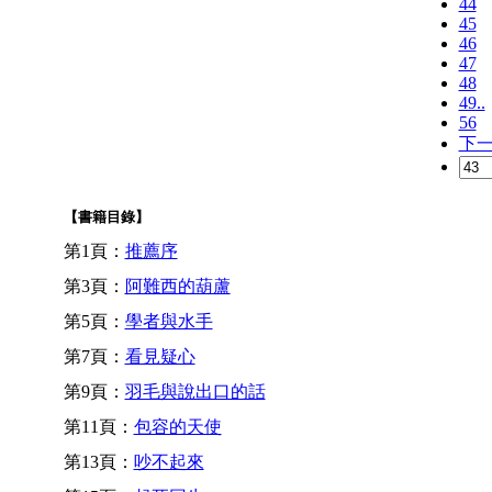
44
45
46
47
48
49..
56
下
【書籍目錄】
第1頁：
推薦序
第3頁：
阿難西的葫蘆
第5頁：
學者與水手
第7頁：
看見疑心
第9頁：
羽毛與說出口的話
第11頁：
包容的天使
第13頁：
吵不起來