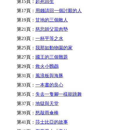
第15頁：
起死回生
第17頁：
用錢請回一個討厭的人
第19頁：
甘地的三個敵人
第21頁：
慈悲師父當肉墊
第23頁：
一杯平等之水
第25頁：
我那如動物園的家
第27頁：
國王的三個難題
第29頁：
救火小鸚鵡
第31頁：
風浪板與海豚
第33頁：
一本書的良心
第35頁：
失去一隻腳一樣能跳舞
第37頁：
地獄與天堂
第39頁：
怒敲雨傘棒
第41頁：
莎士比亞的故事