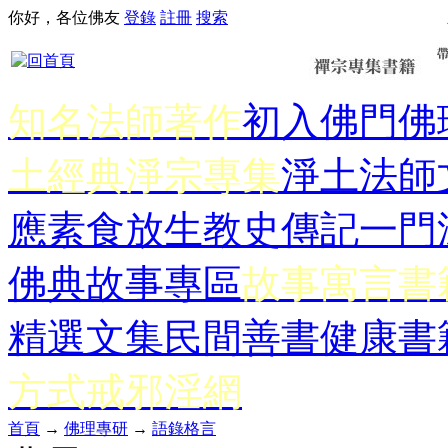
你好，各位佛友
登錄
註冊
搜索
知名法師著作
初入佛門
佛
土經典
淨宗專集
淨土法師
應
素食放生
教史傳記
一門
佛典故事專區
故事寓言書
精選文集
民間善書
健康書
方式
戒邪淫網
首頁
→
佛理專研
→
語錄格言