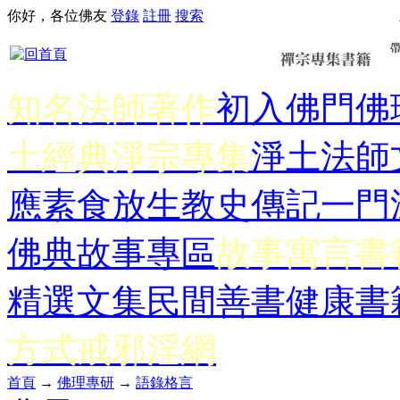
你好，各位佛友
登錄
註冊
搜索
知名法師著作
初入佛門
佛
土經典
淨宗專集
淨土法師
應
素食放生
教史傳記
一門
佛典故事專區
故事寓言書
精選文集
民間善書
健康書
方式
戒邪淫網
首頁
→
佛理專研
→
語錄格言