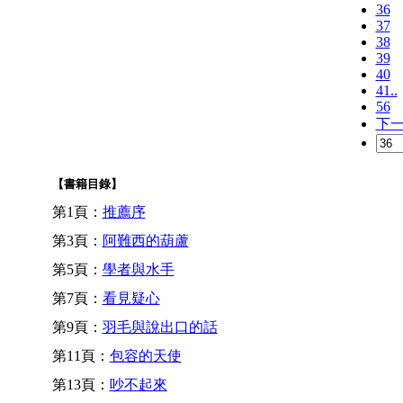
36
37
38
39
40
41..
56
下
【書籍目錄】
第1頁：
推薦序
第3頁：
阿難西的葫蘆
第5頁：
學者與水手
第7頁：
看見疑心
第9頁：
羽毛與說出口的話
第11頁：
包容的天使
第13頁：
吵不起來