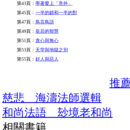
第43頁：
學著愛上「意外」
第45頁：
一半的錯和一半的對
第47頁：
鳥言鳥語
第49頁：
皇后的智慧
第51頁：
貪心與無心
第53頁：
天堂與地獄之別
第55頁：
好人與惡人
推
慈悲 海濤法師選輯
和尚法語 玅境老和尚
相關書籍