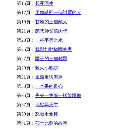
第15頁：
起死回生
第17頁：
用錢請回一個討厭的人
第19頁：
甘地的三個敵人
第21頁：
慈悲師父當肉墊
第23頁：
一杯平等之水
第25頁：
我那如動物園的家
第27頁：
國王的三個難題
第29頁：
救火小鸚鵡
第31頁：
風浪板與海豚
第33頁：
一本書的良心
第35頁：
失去一隻腳一樣能跳舞
第37頁：
地獄與天堂
第39頁：
怒敲雨傘棒
第41頁：
莎士比亞的故事