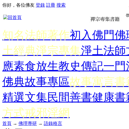
你好，各位佛友
登錄
註冊
搜索
知名法師著作
初入佛門
佛
土經典
淨宗專集
淨土法師
應
素食放生
教史傳記
一門
佛典故事專區
故事寓言書
精選文集
民間善書
健康書
方式
戒邪淫網
首頁
→
佛理專研
→
語錄格言