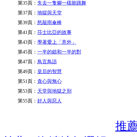
第35頁：
失去一隻腳一樣能跳舞
第37頁：
地獄與天堂
第39頁：
怒敲雨傘棒
第41頁：
莎士比亞的故事
第43頁：
學著愛上「意外」
第45頁：
一半的錯和一半的對
第47頁：
鳥言鳥語
第49頁：
皇后的智慧
第51頁：
貪心與無心
第53頁：
天堂與地獄之別
第55頁：
好人與惡人
推