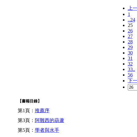
上
1
..24
25
26
27
28
29
30
31
32
33..
56
下
【書籍目錄】
第1頁：
推薦序
第3頁：
阿難西的葫蘆
第5頁：
學者與水手