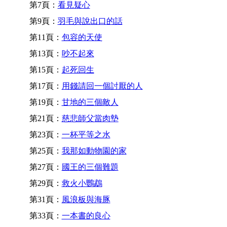
第7頁：
看見疑心
第9頁：
羽毛與說出口的話
第11頁：
包容的天使
第13頁：
吵不起來
第15頁：
起死回生
第17頁：
用錢請回一個討厭的人
第19頁：
甘地的三個敵人
第21頁：
慈悲師父當肉墊
第23頁：
一杯平等之水
第25頁：
我那如動物園的家
第27頁：
國王的三個難題
第29頁：
救火小鸚鵡
第31頁：
風浪板與海豚
第33頁：
一本書的良心