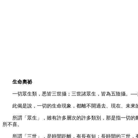
生命奧祕
一切眾生類，悉皆三世攝；三世諸眾生，皆為五陰攝。──
此偈是說，一切的生命現象，都離不開過去、現在、未來的
所謂「眾生」，雖有許多層次的許多類別，那是指一切的動
所不喜。
所謂「三世」，是時間距離，有長有短：長時間的三世，有無