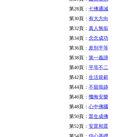
第28頁：
七佛通誡
第30頁：
有大方向
第32頁：
真人無垢
第34頁：
念念成功
第36頁：
差別平等
第38頁：
第一義諦
第40頁：
平等不二
第42頁：
生活規範
第44頁：
不留痕跡
第46頁：
懺悔安樂
第48頁：
心中佛國
第50頁：
眾生成佛
第52頁：
安眾和眾
第54頁：
信心基礎