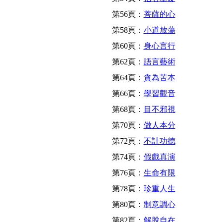
第56頁：
菩薩的心
第58頁：
小道放蕩
第60頁：
身心言行
第62頁：
語言藝術
第64頁：
貪為苦本
第66頁：
學習觀音
第68頁：
目不邪視
第70頁：
做人本分
第72頁：
不計功德
第74頁：
假戲真演
第76頁：
生命有限
第78頁：
珍重人生
第80頁：
制意調心
第82頁：
解脫自在