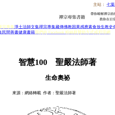
主站：
七葉
淨宗專集
淨土法師文集
禪宗專集
藏傳佛教
因果感應
素食放生
教史
集
民間善書
健康書籍
我們的 Facebook 粉絲群
贊助方式
戒邪淫網
智慧100 聖嚴法師著
生命奧祕
來源：網絡轉載 作者：聖嚴法師著