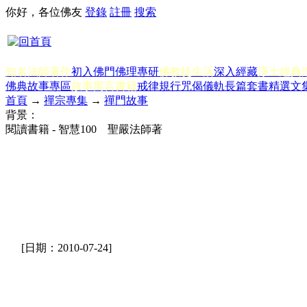
你好，各位佛友
登錄
註冊
搜索
知名法師著作
初入佛門
佛理專研
佛教徒生活
深入經藏
淨土經典
佛典故事專區
故事寓言書籍
戒律規行
咒偈儀軌
長篇套書
精選文
首頁
→
禪宗專集
→
禪門故事
背景：
閱讀書籍 - 智慧100 聖嚴法師著
[日期：2010-07-24]