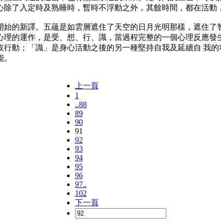
心除了入定時及熟睡時，暫時不浮動之外，其餘時間，都在活動，
的新譯。五蘊是如雲層遮住了天空的日月光明那樣，遮住了智
心理的運作，是受、想、行、識，當過程完整的一個心理反應發生
取行動；「識」是身心活動之後的另一種堅持自我及延續自 我的
能。
上一頁
1
..88
89
90
91
92
93
94
95
96
97..
102
下一頁