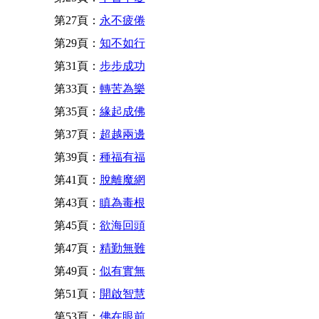
第27頁：
永不疲倦
第29頁：
知不如行
第31頁：
步步成功
第33頁：
轉苦為樂
第35頁：
緣起成佛
第37頁：
超越兩邊
第39頁：
種福有福
第41頁：
脫離魔網
第43頁：
瞋為毒根
第45頁：
欲海回頭
第47頁：
精勤無難
第49頁：
似有實無
第51頁：
開啟智慧
第53頁：
佛在眼前