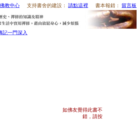
佛教中心
支持書舍的建設：
請點這裡
書本報錯：
留言板
傳記
一門深入
如佛友覺得此書不
錯，請按