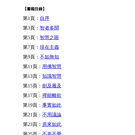
【書籍目錄】
第1頁：
自序
第3頁：
智者多聞
第5頁：
智慧之眼
第7頁：
現在主義
第9頁：
不如無知
第11頁：
用佛智慧
第13頁：
知識智慧
第15頁：
劍及履及
第17頁：
禪能離欲
第19頁：
事實如此
第21頁：
不用議論
第23頁：
原來如此
第25頁：
不喜不憂