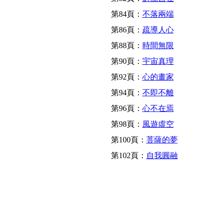
第84頁：
不落兩端
第86頁：
疏導人心
第88頁：
時間無限
第90頁：
宇宙真理
第92頁：
心的畫家
第94頁：
不即不離
第96頁：
心不在焉
第98頁：
風遊虛空
第100頁：
菩薩的夢
第102頁：
自我圓融