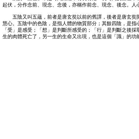
起伏，分作念前、現念、念後，亦稱作前念、現念、後念。人
五陰又叫五蘊，前者是唐玄奘以前的舊譯，後者是唐玄奘開始
慧心。五陰中的色陰，是指人體的物質部分；其餘四陰，是指
「受」是感受；「想」是判斷所感受的；「行」是判斷之後採
生的肉體死亡了，另一生的生命又出現，也是這個「識」的功