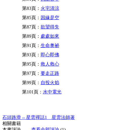
第83頁：
火宅清涼
第85頁：
因緣是空
第87頁：
欲望得失
第89頁：
處處如來
第91頁：
生命奧祕
第93頁：
即心即佛
第95頁：
救人救心
第97頁：
要走正路
第99頁：
自投火焰
第101頁：
水中電光
石頭路滑 -- 星雲禪話1 星雲法師著
相關書籍
本書評論
查看全部評論
(1)