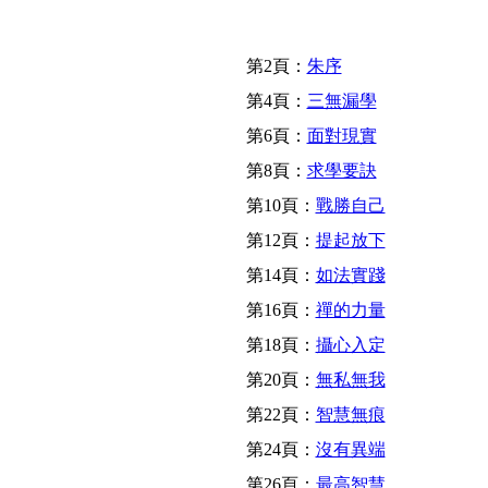
第2頁：
朱序
第4頁：
三無漏學
第6頁：
面對現實
第8頁：
求學要訣
第10頁：
戰勝自己
第12頁：
提起放下
第14頁：
如法實踐
第16頁：
禪的力量
第18頁：
攝心入定
第20頁：
無私無我
第22頁：
智慧無痕
第24頁：
沒有異端
第26頁：
最高智慧