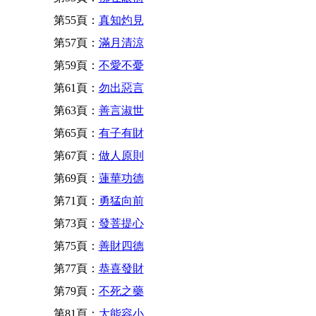
第55頁：
真知灼見
第57頁：
滿月清涼
第59頁：
不愛不憂
第61頁：
勿出惡言
第63頁：
善言淑世
第65頁：
有子有財
第67頁：
做人原則
第69頁：
蓮華功德
第71頁：
勇猛向前
第73頁：
發菩提心
第75頁：
善財四德
第77頁：
恭喜發財
第79頁：
不死之藥
第81頁：
大能容小