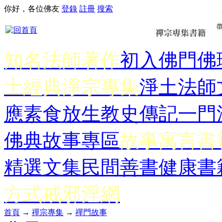
你好，各位佛友
登錄
註冊
搜索
知名法師著作
初入佛門
佛
土經典
淨宗專集
淨土法師
應
素食放生
教史傳記
一門
佛典故事專區
故事寓言書
精選文集
民間善書
健康書
方式
戒邪淫網
首頁
→
禪宗專集
→
禪門故事