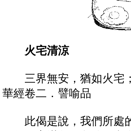
火宅清涼
三界無安，猶如火宅；
華經卷二．譬喻品
此偈是說，我們所處的