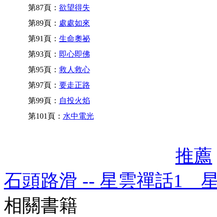
第87頁：
欲望得失
第89頁：
處處如來
第91頁：
生命奧祕
第93頁：
即心即佛
第95頁：
救人救心
第97頁：
要走正路
第99頁：
自投火焰
第101頁：
水中電光
推薦
石頭路滑 -- 星雲禪話1 
相關書籍