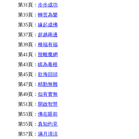
第31頁：
步步成功
第33頁：
轉苦為樂
第35頁：
緣起成佛
第37頁：
超越兩邊
第39頁：
種福有福
第41頁：
脫離魔網
第43頁：
瞋為毒根
第45頁：
欲海回頭
第47頁：
精勤無難
第49頁：
似有實無
第51頁：
開啟智慧
第53頁：
佛在眼前
第55頁：
真知灼見
第57頁：
滿月清涼