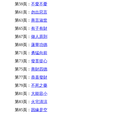
第59頁：
不愛不憂
第61頁：
勿出惡言
第63頁：
善言淑世
第65頁：
有子有財
第67頁：
做人原則
第69頁：
蓮華功德
第71頁：
勇猛向前
第73頁：
發菩提心
第75頁：
善財四德
第77頁：
恭喜發財
第79頁：
不死之藥
第81頁：
大能容小
第83頁：
火宅清涼
第85頁：
因緣是空