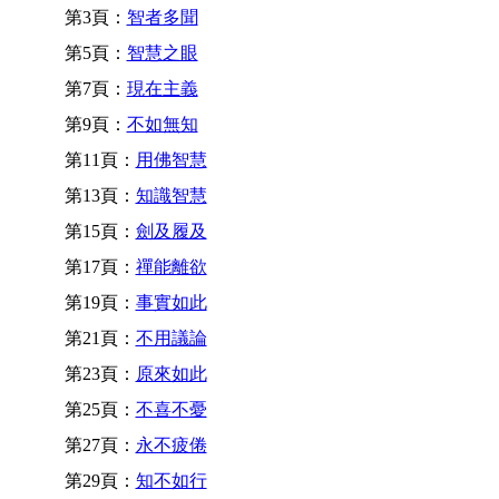
第3頁：
智者多聞
第5頁：
智慧之眼
第7頁：
現在主義
第9頁：
不如無知
第11頁：
用佛智慧
第13頁：
知識智慧
第15頁：
劍及履及
第17頁：
禪能離欲
第19頁：
事實如此
第21頁：
不用議論
第23頁：
原來如此
第25頁：
不喜不憂
第27頁：
永不疲倦
第29頁：
知不如行