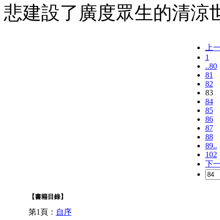
悲建設了廣度眾生的清涼
上
1
..80
81
82
83
84
85
86
87
88
89..
102
下
【書籍目錄】
第1頁：
自序