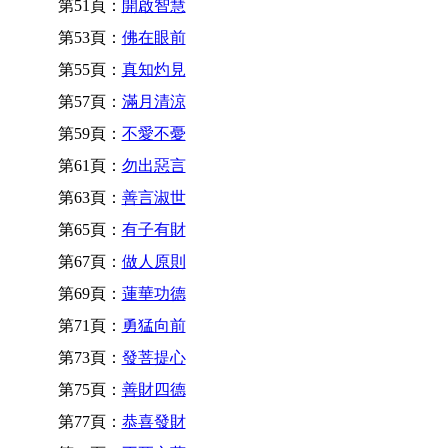
第51頁：
開啟智慧
第53頁：
佛在眼前
第55頁：
真知灼見
第57頁：
滿月清涼
第59頁：
不愛不憂
第61頁：
勿出惡言
第63頁：
善言淑世
第65頁：
有子有財
第67頁：
做人原則
第69頁：
蓮華功德
第71頁：
勇猛向前
第73頁：
發菩提心
第75頁：
善財四德
第77頁：
恭喜發財