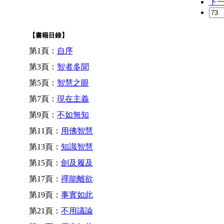
下
【書籍目錄】
第1頁：
自序
第3頁：
智者多聞
第5頁：
智慧之眼
第7頁：
現在主義
第9頁：
不如無知
第11頁：
用佛智慧
第13頁：
知識智慧
第15頁：
劍及履及
第17頁：
禪能離欲
第19頁：
事實如此
第21頁：
不用議論