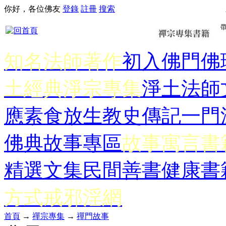
你好，各位佛友
登錄
註冊
搜索
知名法師著作
初入佛門
佛
土經典
淨宗專集
淨土法師
應
素食放生
教史傳記
一門
佛典故事專區
故事寓言書
精選文集
民間善書
健康書
方式
戒邪淫網
首頁
→
禪宗專集
→
禪門故事