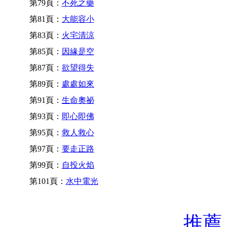
第79頁：
不死之藥
第81頁：
大能容小
第83頁：
火宅清涼
第85頁：
因緣是空
第87頁：
欲望得失
第89頁：
處處如來
第91頁：
生命奧祕
第93頁：
即心即佛
第95頁：
救人救心
第97頁：
要走正路
第99頁：
自投火焰
第101頁：
水中電光
推薦