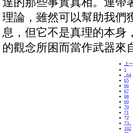
達的那些事實真相。連帶
理論，雖然可以幫助我們
息，但它不是真理的本身
的觀念所困而當作武器來
上
1
..64
65
66
67
68
69
70
71
72
73..
102