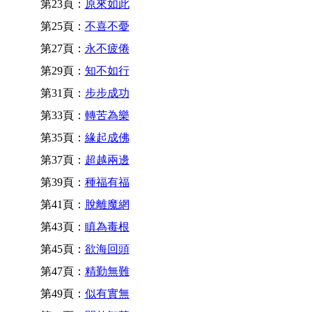
第23頁：
原來如此
第25頁：
不喜不憂
第27頁：
永不疲倦
第29頁：
知不如行
第31頁：
步步成功
第33頁：
轉苦為樂
第35頁：
緣起成佛
第37頁：
超越兩邊
第39頁：
種福有福
第41頁：
脫離魔網
第43頁：
瞋為毒根
第45頁：
欲海回頭
第47頁：
精勤無難
第49頁：
似有實無