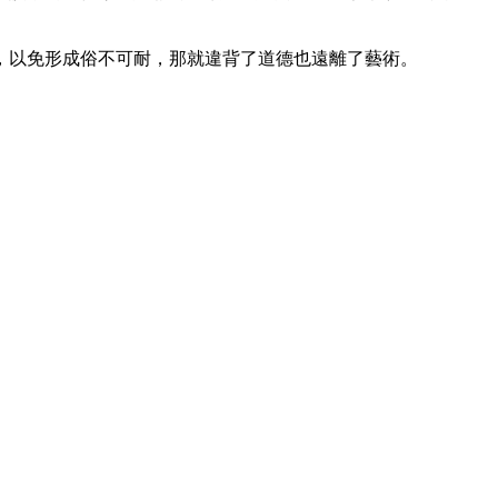
以免形成俗不可耐，那就違背了道德也遠離了藝術。