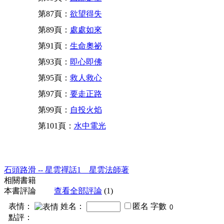
第87頁：
欲望得失
第89頁：
處處如來
第91頁：
生命奧祕
第93頁：
即心即佛
第95頁：
救人救心
第97頁：
要走正路
第99頁：
自投火焰
第101頁：
水中電光
石頭路滑 -- 星雲禪話1 星雲法師著
相關書籍
本書評論
查看全部評論
(1)
表情：
姓名：
匿名
字數
點評：