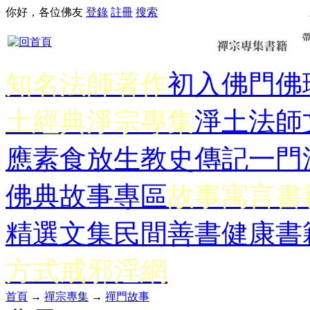
你好，各位佛友
登錄
註冊
搜索
知名法師著作
初入佛門
佛
土經典
淨宗專集
淨土法師
應
素食放生
教史傳記
一門
佛典故事專區
故事寓言書
精選文集
民間善書
健康書
方式
戒邪淫網
首頁
→
禪宗專集
→
禪門故事