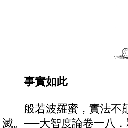
事實如此
般若波羅蜜，實法不顛
滅。──大智度論卷一八