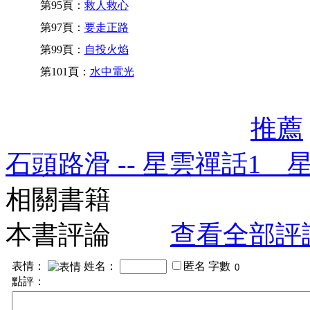
第95頁：
救人救心
第97頁：
要走正路
第99頁：
自投火焰
第101頁：
水中電光
推薦
石頭路滑 -- 星雲禪話1 
相關書籍
本書評論
查看全部評
表情：
姓名：
匿名
字數
點評：