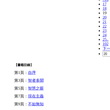
17
18
19
20
21
22
23
24
25..
102
下
【書籍目錄】
第1頁：
自序
第3頁：
智者多聞
第5頁：
智慧之眼
第7頁：
現在主義
第9頁：
不如無知