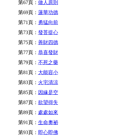
第67頁：
做人原則
第69頁：
蓮華功德
第71頁：
勇猛向前
第73頁：
發菩提心
第75頁：
善財四德
第77頁：
恭喜發財
第79頁：
不死之藥
第81頁：
大能容小
第83頁：
火宅清涼
第85頁：
因緣是空
第87頁：
欲望得失
第89頁：
處處如來
第91頁：
生命奧祕
第93頁：
即心即佛