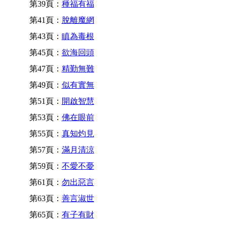
第39頁：
種福有福
第41頁：
脫離魔網
第43頁：
瞋為毒根
第45頁：
欲海回頭
第47頁：
精勤無難
第49頁：
似有實無
第51頁：
開啟智慧
第53頁：
佛在眼前
第55頁：
真知灼見
第57頁：
滿月清涼
第59頁：
不愛不憂
第61頁：
勿出惡言
第63頁：
善言淑世
第65頁：
有子有財