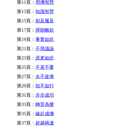
第11頁：
用佛智慧
第13頁：
知識智慧
第15頁：
劍及履及
第17頁：
禪能離欲
第19頁：
事實如此
第21頁：
不用議論
第23頁：
原來如此
第25頁：
不喜不憂
第27頁：
永不疲倦
第29頁：
知不如行
第31頁：
步步成功
第33頁：
轉苦為樂
第35頁：
緣起成佛
第37頁：
超越兩邊