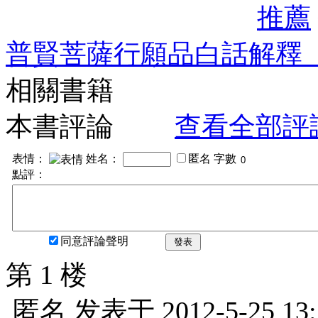
推薦
普賢菩薩行願品白話解釋
相關書籍
本書評論
查看全部評
表情：
姓名：
匿名
字數
點評：
同意評論聲明
發表
第 1 楼
匿名
发表于
2012-5-25 13