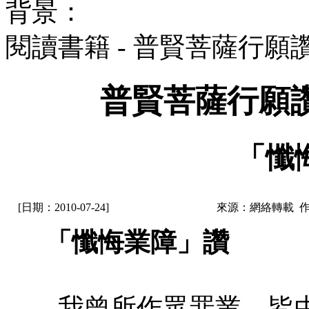
背景：
閱讀書籍 - 普賢菩薩行
普賢菩薩行願
「懺
[日期：2010-07-24]
來源：網絡轉載 
「懺悔業障」讚
我曾所作眾罪業，皆由