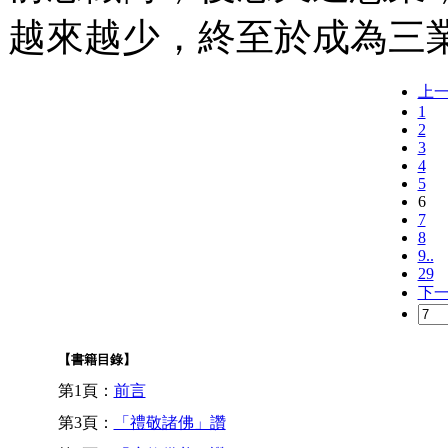
越來越少，終至於成為三
上
1
2
3
4
5
6
7
8
9..
29
下
【書籍目錄】
第1頁：
前言
第3頁：
「禮敬諸佛」讚