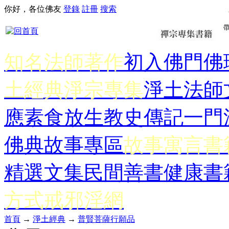
你好，各位佛友
登錄
註冊
搜索
知名法師著作
初入佛門
佛
土經典
淨宗專集
淨土法師
應
素食放生
教史傳記
一門
佛典故事專區
故事寓言書
精選文集
民間善書
健康書
方式
戒邪淫網
首頁
→
淨土經典
→
普賢菩薩行願品