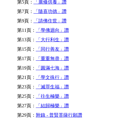
第5頁：
「廣修供養」讚
第7頁：
「隨喜功德」讚
第9頁：
「請佛住世」讚
第11頁：
「學佛迴向」讚
第13頁：
「大行利生」讚
第15頁：
「同行善友」讚
第17頁：
「重重無盡」讚
第19頁：
「圓滿七海」讚
第21頁：
「學文殊行」讚
第23頁：
「滅罪生福」讚
第25頁：
「往生極樂」讚
第27頁：
「結歸極樂」讚
第29頁：
附錄 - 普賢菩薩行願讚