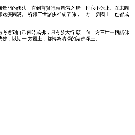
量門的佛法，直到普賢行願圓滿之 時，也永不休止。在未圓
速疾圓滿。 祈願三世諸佛都成了佛，十方一切國土，也都成
考慮到自己何時成佛，只有發大行 願，向十方三世一切諸佛
佛，以期十 方國土，都轉為清淨的諸佛淨土。