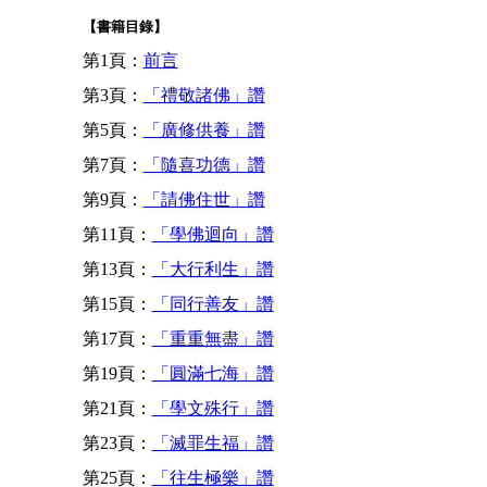
【書籍目錄】
第1頁：
前言
第3頁：
「禮敬諸佛」讚
第5頁：
「廣修供養」讚
第7頁：
「隨喜功德」讚
第9頁：
「請佛住世」讚
第11頁：
「學佛迴向」讚
第13頁：
「大行利生」讚
第15頁：
「同行善友」讚
第17頁：
「重重無盡」讚
第19頁：
「圓滿七海」讚
第21頁：
「學文殊行」讚
第23頁：
「滅罪生福」讚
第25頁：
「往生極樂」讚