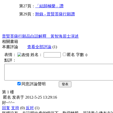
第27頁：
「結歸極樂」讚
第29頁：
附錄 - 普賢菩薩行願讚
普賢菩薩行願品白話解釋 黃智海居士演述
相關書籍
本書評論
查看全部評論
(1)
表情：
姓名：
匿名
字數
點評：
同意評論聲明
發表
第 1 楼
匿名
发表于
2012-5-25 13:29:16
好~^^~
回复
支持
(0)
反对
(1)