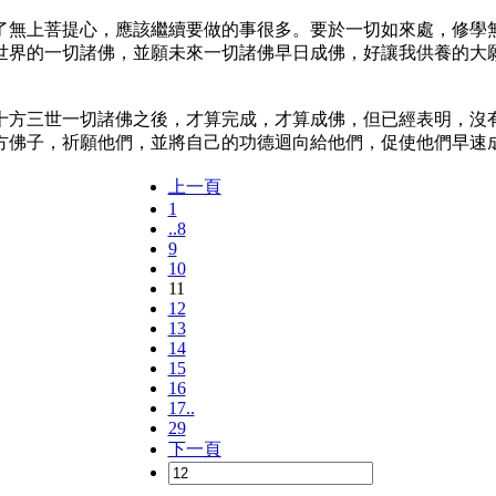
上菩提心，應該繼續要做的事很多。要於一切如來處，修學無
世界的一切諸佛，並願未來一切諸佛早日成佛，好讓我供養的大願
三世一切諸佛之後，才算完成，才算成佛，但已經表明，沒有
方佛子，祈願他們，並將自己的功德迴向給他們，促使他們早速成
上一頁
1
..8
9
10
11
12
13
14
15
16
17..
29
下一頁