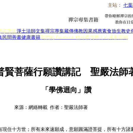
主站：
七葉
淨宗專集
淨土法師文集
禪宗專集
藏傳佛教
因果感應
素食放生
教史
集
民間善書
健康書籍
我們的 Facebook 粉絲群
贊助方式
戒邪淫網
普賢菩薩行願讚講記 聖嚴法師
「學佛迴向」讚
來源：網絡轉載 作者：聖嚴法師著
現住十方世；所有未來速願成，意願圓滿證菩提，所有十方諸