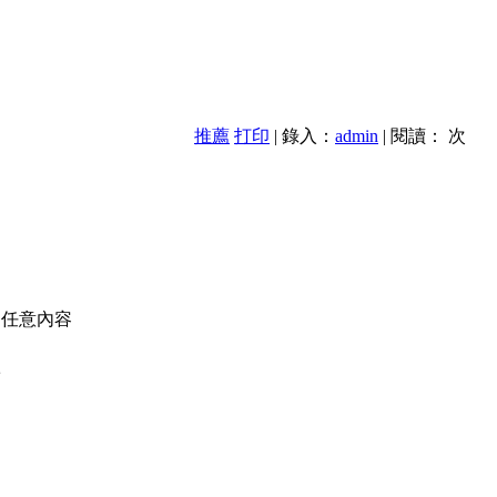
推薦
打印
| 錄入：
admin
| 閱讀：
次
的任意內容
款