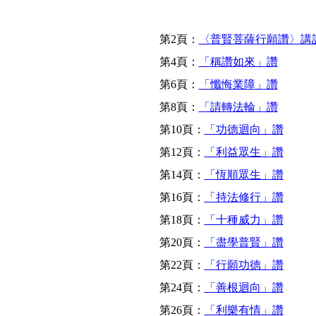
第2頁：
〈普賢菩薩行願讚〉講
第4頁：
「稱讚如來」讚
第6頁：
「懺悔業障」讚
第8頁：
「請轉法輪」讚
第10頁：
「功德迴向」讚
第12頁：
「利益眾生」讚
第14頁：
「恆順眾生」讚
第16頁：
「持法修行」讚
第18頁：
「十種威力」讚
第20頁：
「盡學普賢」讚
第22頁：
「行願功德」讚
第24頁：
「善根迴向」讚
第26頁：
「利樂有情」讚