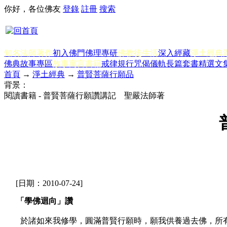
你好，各位佛友
登錄
註冊
搜索
知名法師著作
初入佛門
佛理專研
佛教徒生活
深入經藏
淨土經典
佛典故事專區
故事寓言書籍
戒律規行
咒偈儀軌
長篇套書
精選文
首頁
→
淨土經典
→
普賢菩薩行願品
背景：
閱讀書籍 - 普賢菩薩行願讚講記 聖嚴法師著
[日期：2010-07-24]
「學佛迴向」讚
於諸如來我修學，圓滿普賢行願時，願我供養過去佛，所有