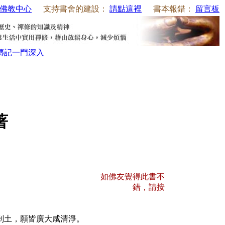
佛教中心
支持書舍的建設：
請點這裡
書本報錯：
留言板
傳記
一門深入
著
如佛友覺得此書不
錯，請按
剎土，願皆廣大咸清淨。