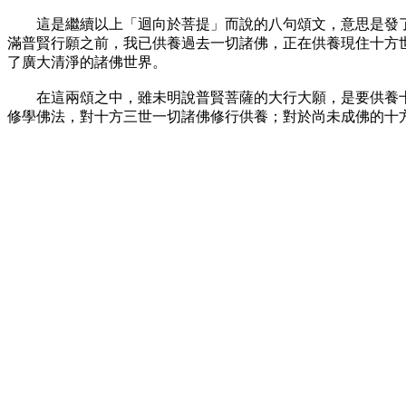
這是繼續以上「迴向於菩提」而說的八句頌文，意思是發了無
滿普賢行願之前，我已供養過去一切諸佛，正在供養現住十方
了廣大清淨的諸佛世界。
在這兩頌之中，雖未明說普賢菩薩的大行大願，是要供養十方
修學佛法，對十方三世一切諸佛修行供養；對於尚未成佛的十