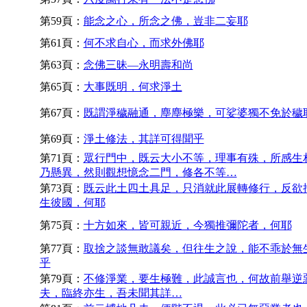
第59頁：
能念之心，所念之佛，豈非二妄耶
第61頁：
何不求自心，而求外佛耶
第63頁：
念佛三昧—永明壽和尚
第65頁：
大事既明，何求淨土
第67頁：
既謂淨穢融通，塵塵極樂，可娑婆獨不免於穢
第69頁：
淨土修法，其詳可得聞乎
第71頁：
眾行門中，既云大小不等，理事有殊，所感生
乃懸異，然則觀想憶念二門，修各不等…
第73頁：
既云此土四土具足，只消就此展轉修行，反欲
生彼國，何耶
第75頁：
十方如來，皆可親近，今獨推彌陀者，何耶
第77頁：
取捨之談無敢議矣，但往生之說，能不乖於無
乎
第79頁：
不修淨業，要生極難，此誠言也，何故前舉逆
夫，臨終亦生，吾未聞其詳…