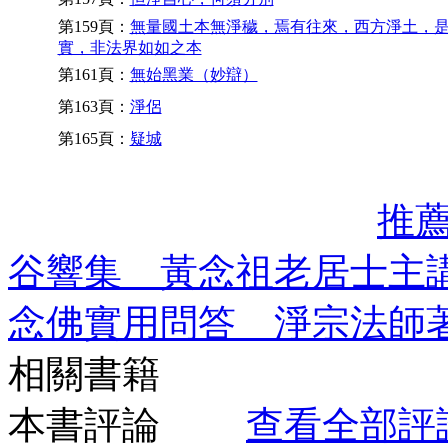
第159頁：
無量國土本無淨穢，焉有往來，西方淨土，
實，非法界如如之本
第161頁：
無始黑業（妙辯）
第163頁：
淨侶
第165頁：
疑城
推
谷響集 黃念祖老居士主
念佛實用問答 淨宗法師
相關書籍
本書評論
查看全部評