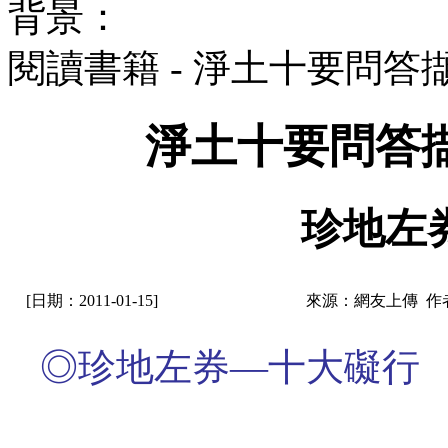
背景：
閱讀書籍 - 淨土十要問
淨土十要問答
珍地左
[日期：2011-01-15]
來源：網友上傳 作
◎珍地左券—十大礙行