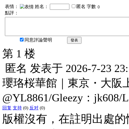
表情：
姓名：
匿名
字數
點評：
同意評論聲明
發表
第 1 楼
匿名
发表于
2026-7-23 23
瓔珞桜華館｜東京・大阪上門服
@YL8861/Gleezy：jk608/
回复
支持
(0)
反对
(0)
版權沒有，在註明出處的