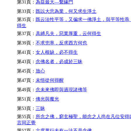
第31頁：
為益最大—繫緣門
第33頁：
既以大悲為業，何又求生淨土
第35頁：
既云法性平等，又偏求一佛淨土，與平等性乖
得生
第37頁：
具縛凡夫，惡業厚重，云何得生
第39頁：
不求兜率，反求西方何也
第41頁：
女人根缺，必不得生
第43頁：
念佛名者，必成於三昧
第45頁：
放心
第47頁：
未悟從何得醒
第49頁：
念未來佛即與過現諸佛等
第51頁：
佛光與魔光
第53頁：
三昧
第55頁：
所念之佛，窮玄極聖，能念之人尚在凡位安得
言同正覺
第57頁：
六度萬行未有一法不是念佛