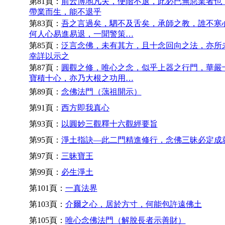
第81頁：
前云博地凡夫，便階不退，此必已無惡業者也
帶業而生，能不退乎
第83頁：
吾之言過矣，駟不及舌矣，承師之教，誰不寒
何人心易進易退，一聞警策…
第85頁：
泛言念佛，未有其方，且十念回向之法，亦所
幸詳以示之
第87頁：
圓觀之修，唯心之念，似乎上器之行門，華嚴
寶積十心，亦乃大根之功用…
第89頁：
念佛法門（蕅祖開示）
第91頁：
西方即我真心
第93頁：
以圓妙三觀釋十六觀經要旨
第95頁：
淨土指訣—此二門精進修行，念佛三昧必定成
第97頁：
三昧寶王
第99頁：
必生淨土
第101頁：
一真法界
第103頁：
介爾之心，居於方寸，何能包許遠佛土
第105頁：
唯心念佛法門（解脫長者示善財）