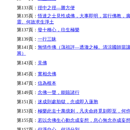
第133頁：
徑中之徑—勝方便
第135頁：
悟達之士見性成佛，大事即明，當行佛教，
靈。何故求生淨土
第137頁：
發十種心，往生極樂
第139頁：
一行三昧
第141頁：
無情作佛（蕅祖評—透澈之極。清涼國師當
籌）
第143頁：
見佛
第145頁：
實相念佛
第147頁：
信為根本
第149頁：
念佛一聲，能賅諸行
第151頁：
迷成則處胎獄，念成即入蓮胞
第153頁：
極樂此去十萬億剎，凡夫命終覓刻即至，何
第155頁：
若以念佛生心動念成妄想，息心無念亦成妄
第157頁：
但淨自心，何須分別