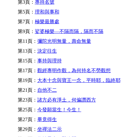
第3頁：
專持名號
第5頁：
理和與事和
第7頁：
極樂最勝處
第9頁：
娑婆極樂—不隔而隔，隔而不隔
第11頁：
彌陀光明無量，壽命無量
第13頁：
決定往生
第15頁：
事持與理持
第17頁：
觀經專明作觀，為何持名不勞觀想
第19頁：
大本十念與寶王一念，平時耶，臨終耶
第21頁：
自他不二
第23頁：
諸方必有淨土，何偏讚西方
第25頁：
今發願當生！今生！
第27頁：
畢竟得生
第29頁：
坐禪法二示