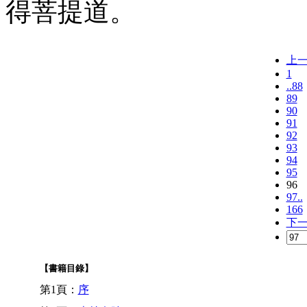
得菩提道。
上
1
..88
89
90
91
92
93
94
95
96
97..
166
下
【書籍目錄】
第1頁：
序