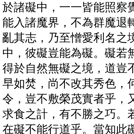
於諸礙中，一一皆能照察
能入諸魔界，不為群魔退
亂其志，乃至憎愛利名之
中，彼礙豈能為礙。礙若
得於自然無礙之境，道豈
早如焚，尚不改其秀色，
令，豈不敷榮茂實者乎，
求食之計，有不勝之巧。
在礙不能行道乎。當知此