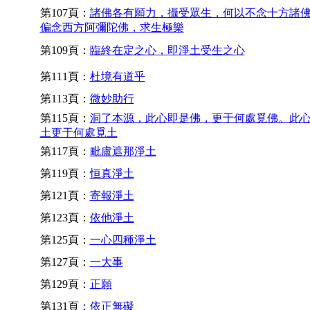
第107頁：
諸佛各有願力，攝受眾生，何以不念十方諸
偏念西方阿彌陀佛，求生極樂
第109頁：
臨終在定之心，即淨土受生之心
第111頁：
杜境有道乎
第113頁：
微妙助行
第115頁：
洞了本源，此心即是佛，更于何處覓佛。此
土更于何處覓土
第117頁：
毗盧遮那淨土
第119頁：
恒真淨土
第121頁：
寄報淨土
第123頁：
依他淨土
第125頁：
一心四種淨土
第127頁：
一大事
第129頁：
正願
第131頁：
依正無礙