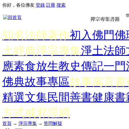
你好，各位佛友
登錄
註冊
搜索
知名法師著作
初入佛門
佛
土經典
淨宗專集
淨土法師
應
素食放生
教史傳記
一門
佛典故事專區
故事寓言書
精選文集
民間善書
健康書
方式
戒邪淫網
首頁
→
淨宗專集
→
答問解疑