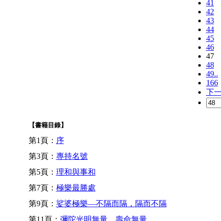
41
42
43
44
45
46
47
48
49..
166
下
【書籍目錄】
第1頁：
序
第3頁：
專持名號
第5頁：
理和與事和
第7頁：
極樂最勝處
第9頁：
娑婆極樂—不隔而隔，隔而不隔
第11頁：
彌陀光明無量，壽命無量