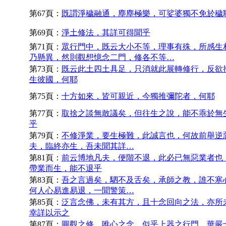
第67頁：
既謂淨穢融通，塵塵極樂，可娑婆獨不免於穢
第69頁：
淨土修法，其詳可得聞乎
第71頁：
眾行門中，既云大小不等，理事有殊，所感生
乃懸異，然則觀想憶念二門，修各不等…
第73頁：
既云此土四土具足，只消就此展轉修行，反欲
生彼國，何耶
第75頁：
十方如來，皆可親近，今獨推彌陀者，何耶
第77頁：
取捨之談無敢議矣，但往生之說，能不乖於無
乎
第79頁：
不修淨業，要生極難，此誠言也，何故前舉逆
夫，臨終亦生，吾未聞其詳…
第81頁：
前云博地凡夫，便階不退，此必已無惡業者也
帶業而生，能不退乎
第83頁：
吾之言過矣，駟不及舌矣，承師之教，誰不寒
何人心易進易退，一聞警策…
第85頁：
泛言念佛，未有其方，且十念回向之法，亦所
幸詳以示之
第87頁：
圓觀之修，唯心之念，似乎上器之行門，華嚴