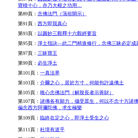
寶積十心，亦乃大根之功用…
第89頁：
念佛法門（蕅祖開示）
第91頁：
西方即我真心
第93頁：
以圓妙三觀釋十六觀經要旨
第95頁：
淨土指訣—此二門精進修行，念佛三昧必定成
第97頁：
三昧寶王
第99頁：
必生淨土
第101頁：
一真法界
第103頁：
介爾之心，居於方寸，何能包許遠佛土
第105頁：
唯心念佛法門（解脫長者示善財）
第107頁：
諸佛各有願力，攝受眾生，何以不念十方諸
偏念西方阿彌陀佛，求生極樂
第109頁：
臨終在定之心，即淨土受生之心
第111頁：
杜境有道乎