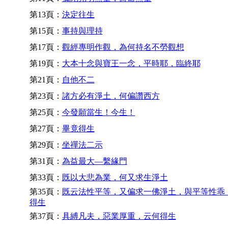
第13頁：
決定往生
第15頁：
事持與理持
第17頁：
觀經專明作觀，為何持名不勞觀想
第19頁：
大本十念與寶王一念，平時耶，臨終耶
第21頁：
自他不二
第23頁：
諸方必有淨土，何偏讚西方
第25頁：
今發願當生！今生！
第27頁：
畢竟得生
第29頁：
坐禪法二示
第31頁：
為益最大—繫緣門
第33頁：
既以大悲為業，何又求生淨土
第35頁：
既云法性平等，又偏求一佛淨土，與平等性乖
得生
第37頁：
具縛凡夫，惡業厚重，云何得生