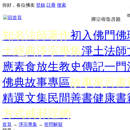
你好，各位佛友
登錄
註冊
搜索
知名法師著作
初入佛門
佛
土經典
淨宗專集
淨土法師
應
素食放生
教史傳記
一門
佛典故事專區
故事寓言書
精選文集
民間善書
健康書
方式
戒邪淫網
首頁
→
淨宗專集
→
答問解疑