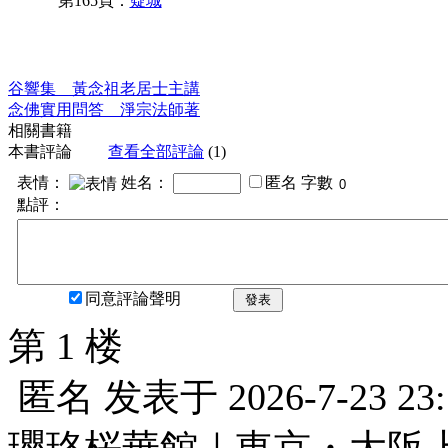
第165頁：
疑城
谷響集 黃念祖老居士主講
念佛實用問答 淨宗法師著
相關書籍
本書評論
查看全部評論
(1)
表情：
姓名：
匿名
字數
點評：
同意評論聲明
發表
第 1 楼
匿名
发表于
2026-7-23 23
瓔珞桜華館｜東京・大阪上門服