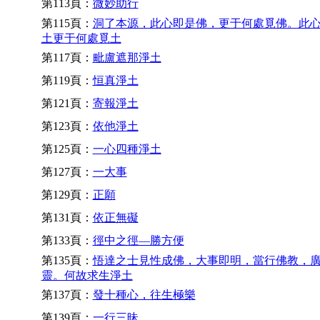
第113頁：
微妙助行
第115頁：
洞了本源，此心即是佛，更于何處覓佛。此
土更于何處覓土
第117頁：
毗盧遮那淨土
第119頁：
恒真淨土
第121頁：
寄報淨土
第123頁：
依他淨土
第125頁：
一心四種淨土
第127頁：
一大事
第129頁：
正願
第131頁：
依正無礙
第133頁：
徑中之徑—勝方便
第135頁：
悟達之士見性成佛，大事即明，當行佛教，
靈。何故求生淨土
第137頁：
發十種心，往生極樂
第139頁：
一行三昧