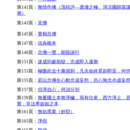
第141頁：
無情作佛（蕅祖評—透澈之極。清涼國師當
籌）
第143頁：
見佛
第145頁：
實相念佛
第147頁：
信為根本
第149頁：
念佛一聲，能賅諸行
第151頁：
迷成則處胎獄，念成即入蓮胞
第153頁：
極樂此去十萬億剎，凡夫命終覓刻即至，何
第155頁：
若以念佛生心動念成妄想，息心無念亦成妄
第157頁：
但淨自心，何須分別
第159頁：
無量國土本無淨穢，焉有往來，西方淨土，
實，非法界如如之本
第161頁：
無始黑業（妙辯）
第163頁：
淨侶