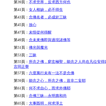
第39頁：
不求兜率，反求西方何也
第41頁：
女人根缺，必不得生
第43頁：
念佛名者，必成於三昧
第45頁：
放心
第47頁：
未悟從何得醒
第49頁：
念未來佛即與過現諸佛等
第51頁：
佛光與魔光
第53頁：
三昧
第55頁：
所念之佛，窮玄極聖，能念之人尚在凡位安得
言同正覺
第57頁：
六度萬行未有一法不是念佛
第59頁：
能念之心，所念之佛，豈非二妄耶
第61頁：
何不求自心，而求外佛耶
第63頁：
念佛三昧—永明壽和尚
第65頁：
大事既明，何求淨土