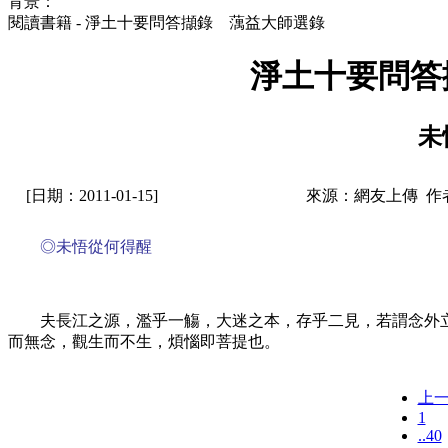
背景：
閱讀書籍 - 淨土十要問答擷錄 蕅益大師選錄
淨土十要問答
未
[日期：2011-01-15]
來源：網友上傳 作
◎未悟從何得醒
夫長江之源，濫乎一觴，大迷之本，存乎二見，若謂念外
而無念，觀生而不生，煩惱即菩提也。
上
1
..40