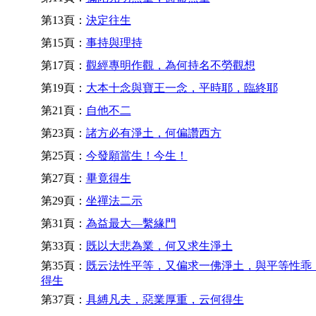
第13頁：
決定往生
第15頁：
事持與理持
第17頁：
觀經專明作觀，為何持名不勞觀想
第19頁：
大本十念與寶王一念，平時耶，臨終耶
第21頁：
自他不二
第23頁：
諸方必有淨土，何偏讚西方
第25頁：
今發願當生！今生！
第27頁：
畢竟得生
第29頁：
坐禪法二示
第31頁：
為益最大—繫緣門
第33頁：
既以大悲為業，何又求生淨土
第35頁：
既云法性平等，又偏求一佛淨土，與平等性乖
得生
第37頁：
具縛凡夫，惡業厚重，云何得生