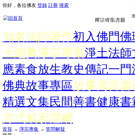
你好，各位佛友
登錄
註冊
搜索
知名法師著作
初入佛門
佛
土經典
淨宗專集
淨土法師
應
素食放生
教史傳記
一門
佛典故事專區
故事寓言書
精選文集
民間善書
健康書
方式
戒邪淫網
首頁
→
淨宗專集
→
答問解疑