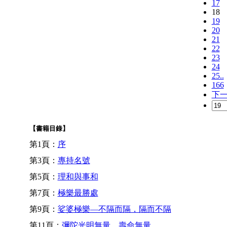
17
18
19
20
21
22
23
24
25..
166
下
【書籍目錄】
第1頁：
序
第3頁：
專持名號
第5頁：
理和與事和
第7頁：
極樂最勝處
第9頁：
娑婆極樂—不隔而隔，隔而不隔
第11頁：
彌陀光明無量，壽命無量