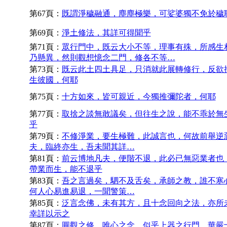
第67頁：
既謂淨穢融通，塵塵極樂，可娑婆獨不免於穢
第69頁：
淨土修法，其詳可得聞乎
第71頁：
眾行門中，既云大小不等，理事有殊，所感生
乃懸異，然則觀想憶念二門，修各不等…
第73頁：
既云此土四土具足，只消就此展轉修行，反欲
生彼國，何耶
第75頁：
十方如來，皆可親近，今獨推彌陀者，何耶
第77頁：
取捨之談無敢議矣，但往生之說，能不乖於無
乎
第79頁：
不修淨業，要生極難，此誠言也，何故前舉逆
夫，臨終亦生，吾未聞其詳…
第81頁：
前云博地凡夫，便階不退，此必已無惡業者也
帶業而生，能不退乎
第83頁：
吾之言過矣，駟不及舌矣，承師之教，誰不寒
何人心易進易退，一聞警策…
第85頁：
泛言念佛，未有其方，且十念回向之法，亦所
幸詳以示之
第87頁：
圓觀之修，唯心之念，似乎上器之行門，華嚴