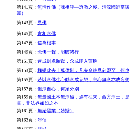
第141頁：
無情作佛（蕅祖評—透澈之極。清涼國師當
籌）
第143頁：
見佛
第145頁：
實相念佛
第147頁：
信為根本
第149頁：
念佛一聲，能賅諸行
第151頁：
迷成則處胎獄，念成即入蓮胞
第153頁：
極樂此去十萬億剎，凡夫命終覓刻即至，何
第155頁：
若以念佛生心動念成妄想，息心無念亦成妄
第157頁：
但淨自心，何須分別
第159頁：
無量國土本無淨穢，焉有往來，西方淨土，
實，非法界如如之本
第161頁：
無始黑業（妙辯）
第163頁：
淨侶