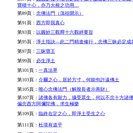
寶積十心，亦乃大根之功用…
第89頁：
念佛法門（蕅祖開示）
第91頁：
西方即我真心
第93頁：
以圓妙三觀釋十六觀經要旨
第95頁：
淨土指訣—此二門精進修行，念佛三昧必定成
第97頁：
三昧寶王
第99頁：
必生淨土
第101頁：
一真法界
第103頁：
介爾之心，居於方寸，何能包許遠佛土
第105頁：
唯心念佛法門（解脫長者示善財）
第107頁：
諸佛各有願力，攝受眾生，何以不念十方諸
偏念西方阿彌陀佛，求生極樂
第109頁：
臨終在定之心，即淨土受生之心
第111頁：
杜境有道乎