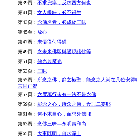
第39頁：
不求兜率，反求西方何也
第41頁：
女人根缺，必不得生
第43頁：
念佛名者，必成於三昧
第45頁：
放心
第47頁：
未悟從何得醒
第49頁：
念未來佛即與過現諸佛等
第51頁：
佛光與魔光
第53頁：
三昧
第55頁：
所念之佛，窮玄極聖，能念之人尚在凡位安得
言同正覺
第57頁：
六度萬行未有一法不是念佛
第59頁：
能念之心，所念之佛，豈非二妄耶
第61頁：
何不求自心，而求外佛耶
第63頁：
念佛三昧—永明壽和尚
第65頁：
大事既明，何求淨土