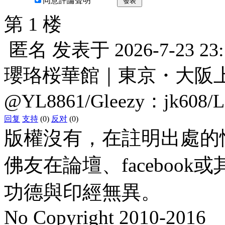
同意評論聲明
發表
第 1 楼
匿名
发表于
2026-7-23 23
瓔珞桜華館｜東京・大阪上門服
@YL8861/Gleezy：jk608/
回复
支持
(0)
反对
(0)
版權沒有，在註明出處的
佛友在論壇、faceboo
功德與印經無異。
No Copyright 2010-2016