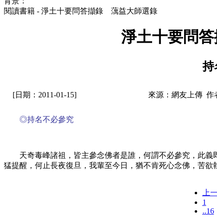
背景：
閱讀書籍 - 淨土十要問答擷錄 蕅益大師選錄
淨土十要問答
持
[日期：2011-01-15]
來源：網友上傳 作
◎持名不必參究
天奇毒峰諸祖，皆主參念佛者是誰，何謂不必參究，此義
猛提醒，何止長夜復旦，我輩至今日，猶不肯死心念佛，苦欲
上
1
..16