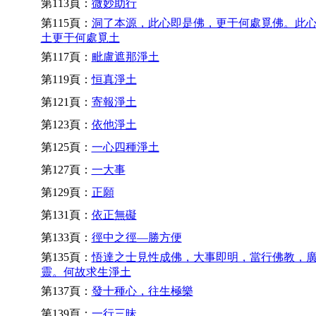
第113頁：
微妙助行
第115頁：
洞了本源，此心即是佛，更于何處覓佛。此
土更于何處覓土
第117頁：
毗盧遮那淨土
第119頁：
恒真淨土
第121頁：
寄報淨土
第123頁：
依他淨土
第125頁：
一心四種淨土
第127頁：
一大事
第129頁：
正願
第131頁：
依正無礙
第133頁：
徑中之徑—勝方便
第135頁：
悟達之士見性成佛，大事即明，當行佛教，
靈。何故求生淨土
第137頁：
發十種心，往生極樂
第139頁：
一行三昧