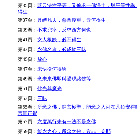
第35頁：
既云法性平等，又偏求一佛淨土，與平等性乖
得生
第37頁：
具縛凡夫，惡業厚重，云何得生
第39頁：
不求兜率，反求西方何也
第41頁：
女人根缺，必不得生
第43頁：
念佛名者，必成於三昧
第45頁：
放心
第47頁：
未悟從何得醒
第49頁：
念未來佛即與過現諸佛等
第51頁：
佛光與魔光
第53頁：
三昧
第55頁：
所念之佛，窮玄極聖，能念之人尚在凡位安得
言同正覺
第57頁：
六度萬行未有一法不是念佛
第59頁：
能念之心，所念之佛，豈非二妄耶