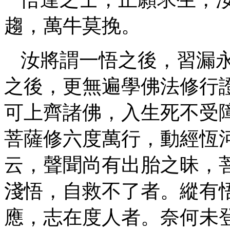
趨，萬牛莫挽。
汝將謂一悟之後，習漏
之後，更無遍學佛法修行
可上齊諸佛，入生死不受
菩薩修六度萬行，動經恆
云，聲聞尚有出胎之昧，
淺悟，自救不了者。縱有
應，志在度人者。奈何未