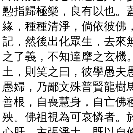
懃指歸極樂，良有以也。
緣，種種清淨，倘依彼佛
記，然後出化眾生，去來
之了義，不知達摩之玄機
土，則笑之曰，彼學愚夫
愚婦，乃鄙文殊普賢龍樹
善根，自喪慧身，自亡佛
殃。佛祖視為可哀憐者。
心肝，主張淨土，既以自