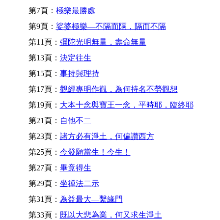
第7頁：
極樂最勝處
第9頁：
娑婆極樂—不隔而隔，隔而不隔
第11頁：
彌陀光明無量，壽命無量
第13頁：
決定往生
第15頁：
事持與理持
第17頁：
觀經專明作觀，為何持名不勞觀想
第19頁：
大本十念與寶王一念，平時耶，臨終耶
第21頁：
自他不二
第23頁：
諸方必有淨土，何偏讚西方
第25頁：
今發願當生！今生！
第27頁：
畢竟得生
第29頁：
坐禪法二示
第31頁：
為益最大—繫緣門
第33頁：
既以大悲為業，何又求生淨土