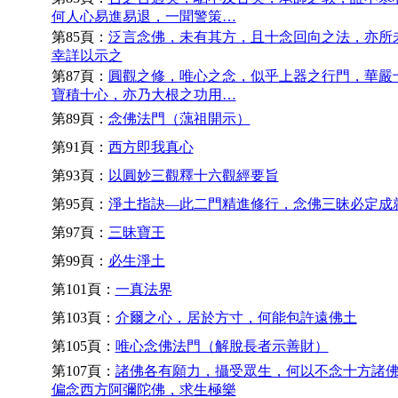
何人心易進易退，一聞警策…
第85頁：
泛言念佛，未有其方，且十念回向之法，亦所
幸詳以示之
第87頁：
圓觀之修，唯心之念，似乎上器之行門，華嚴
寶積十心，亦乃大根之功用…
第89頁：
念佛法門（蕅祖開示）
第91頁：
西方即我真心
第93頁：
以圓妙三觀釋十六觀經要旨
第95頁：
淨土指訣—此二門精進修行，念佛三昧必定成
第97頁：
三昧寶王
第99頁：
必生淨土
第101頁：
一真法界
第103頁：
介爾之心，居於方寸，何能包許遠佛土
第105頁：
唯心念佛法門（解脫長者示善財）
第107頁：
諸佛各有願力，攝受眾生，何以不念十方諸
偏念西方阿彌陀佛，求生極樂