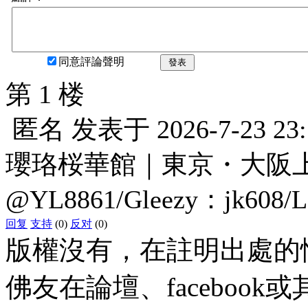
同意評論聲明
發表
第 1 楼
匿名
发表于
2026-7-23 23
瓔珞桜華館｜東京・大阪上門服
@YL8861/Gleezy：jk608/
回复
支持
(0)
反对
(0)
版權沒有，在註明出處的
佛友在論壇、faceboo