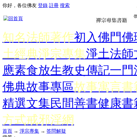
你好，各位佛友
登錄
註冊
搜索
知名法師著作
初入佛門
佛
土經典
淨宗專集
淨土法師
應
素食放生
教史傳記
一門
佛典故事專區
故事寓言書
精選文集
民間善書
健康書
方式
戒邪淫網
首頁
→
淨宗專集
→
答問解疑