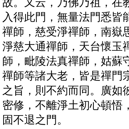
故。又云，乃佛乃祖，在
入得此門，無量法門悉皆
禪師，慈受淨禪師，南嶽
淨慈大通禪師，天台懷玉
師，毗陵法真禪師，姑蘇
禪師等諸大老，皆是禪門
之旨，則不約而同。廣如
密修，不離淨土初心頓悟
固不退之門。