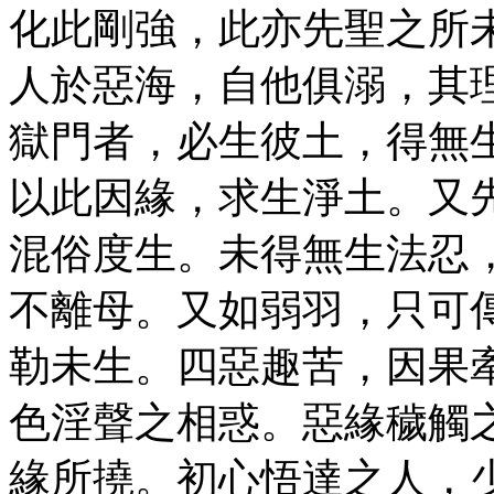
化此剛強，此亦先聖之所
人於惡海，自他俱溺，其
獄門者，必生彼土，得無
以此因緣，求生淨土。又
混俗度生。未得無生法忍
不離母。又如弱羽，只可
勒未生。四惡趣苦，因果
色淫聲之相惑。惡緣穢觸
緣所撓。初心悟達之人，