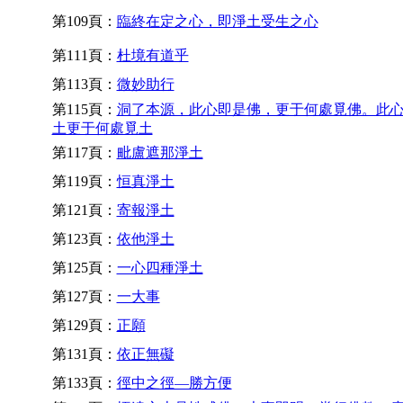
第109頁：
臨終在定之心，即淨土受生之心
第111頁：
杜境有道乎
第113頁：
微妙助行
第115頁：
洞了本源，此心即是佛，更于何處覓佛。此
土更于何處覓土
第117頁：
毗盧遮那淨土
第119頁：
恒真淨土
第121頁：
寄報淨土
第123頁：
依他淨土
第125頁：
一心四種淨土
第127頁：
一大事
第129頁：
正願
第131頁：
依正無礙
第133頁：
徑中之徑—勝方便