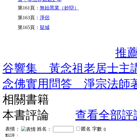
第161頁：
無始黑業（妙辯）
第163頁：
淨侶
第165頁：
疑城
推
谷響集 黃念祖老居士主
念佛實用問答 淨宗法師
相關書籍
本書評論
查看全部評
表情：
姓名：
匿名
字數
點評：