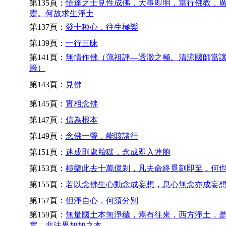
第135頁：
悟達之士見性成佛，大事即明，當行佛教，
靈。何故求生淨土
第137頁：
發十種心，往生極樂
第139頁：
一行三昧
第141頁：
無情作佛（蕅祖評—透澈之極。清涼國師當
籌）
第143頁：
見佛
第145頁：
實相念佛
第147頁：
信為根本
第149頁：
念佛一聲，能賅諸行
第151頁：
迷成則處胎獄，念成即入蓮胞
第153頁：
極樂此去十萬億剎，凡夫命終覓刻即至，何
第155頁：
若以念佛生心動念成妄想，息心無念亦成妄
第157頁：
但淨自心，何須分別
第159頁：
無量國土本無淨穢，焉有往來，西方淨土，
實，非法界如如之本