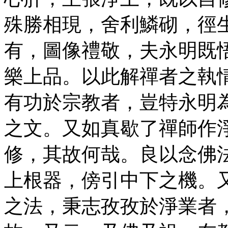
殊勝相現，舍利鱗砌，徑
有，圖像禮敬，夫永明既
樂上品。以此解禪者之執
有功於宗教者，豈特永明
之文。又如真歇了禪師作
修，其故何哉。良以念佛
上根器，傍引中下之機。
之法，秉志孜孜於淨業者