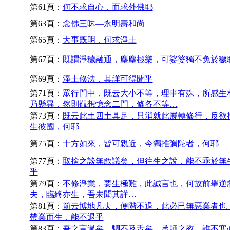
第61頁：
何不求自心，而求外佛耶
第63頁：
念佛三昧—永明壽和尚
第65頁：
大事既明，何求淨土
第67頁：
既謂淨穢融通，塵塵極樂，可娑婆獨不免於穢
第69頁：
淨土修法，其詳可得聞乎
第71頁：
眾行門中，既云大小不等，理事有殊，所感生
乃懸異，然則觀想憶念二門，修各不等…
第73頁：
既云此土四土具足，只消就此展轉修行，反欲
生彼國，何耶
第75頁：
十方如來，皆可親近，今獨推彌陀者，何耶
第77頁：
取捨之談無敢議矣，但往生之說，能不乖於無
乎
第79頁：
不修淨業，要生極難，此誠言也，何故前舉逆
夫，臨終亦生，吾未聞其詳…
第81頁：
前云博地凡夫，便階不退，此必已無惡業者也
帶業而生，能不退乎
第83頁：
吾之言過矣，駟不及舌矣，承師之教，誰不寒