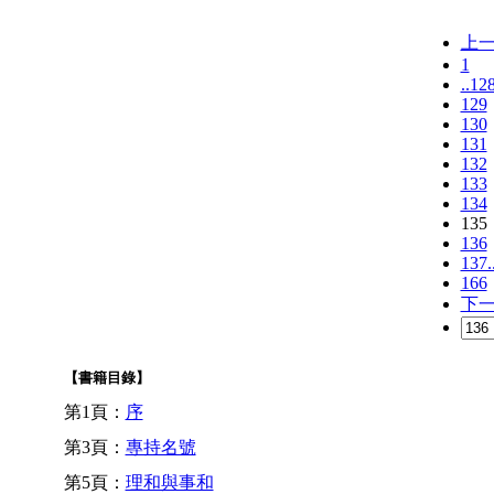
上
1
..12
129
130
131
132
133
134
135
136
137.
166
下
【書籍目錄】
第1頁：
序
第3頁：
專持名號
第5頁：
理和與事和